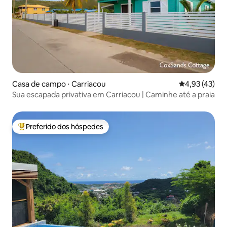
Casa de campo ⋅ Carriacou
4,93 de uma a
4,93 (43)
Sua escapada privativa em Carriacou | Caminhe até a praia
Preferido dos hóspedes
Entre os melhores preferidos dos hóspedes