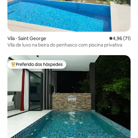
Vila ⋅ Saint George
4,96 de uma a
4,96 (71)
Vila de luxo na beira do penhasco com piscina privativa
Preferido dos hóspedes
Entre os melhores preferidos dos hóspedes