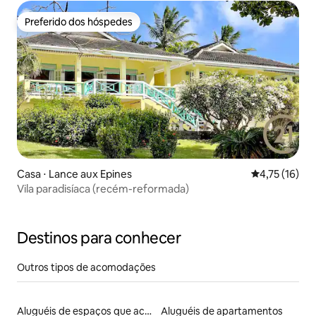
Preferido dos hóspedes
Preferido dos hóspedes
Casa ⋅ Lance aux Epines
4,75 de uma a
4,75 (16)
Vila paradisíaca (recém-reformada)
Destinos para conhecer
Outros tipos de acomodações
Aluguéis de espaços que aceitam animais de estimação
Aluguéis de apartamentos