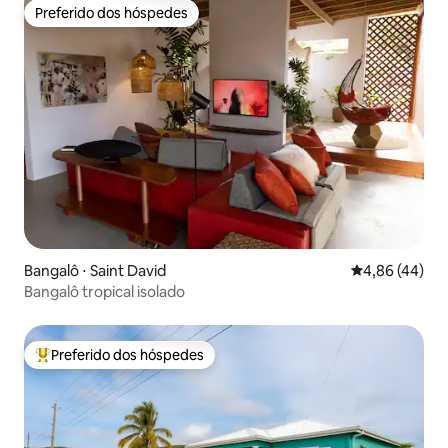
Preferido dos hóspedes
Preferido dos hóspedes
Bangalô ⋅ Saint David
4,86 de uma a
4,86 (44)
Bangalô tropical isolado
Preferido dos hóspedes
Entre os melhores preferidos dos hóspedes