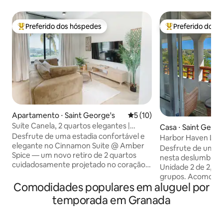
Preferido dos hóspedes
Preferido dos 
Entre os melhores preferidos dos hóspedes
Entre os melhore
Apartamento ⋅ Saint George's
5 de uma avaliação média de
5 (10)
Suíte Canela, 2 quartos elegantes |
Casa ⋅ Saint Georg
Central St George
Desfrute de uma estadia confortável e
Harbor Haven Luxur
elegante no Cinnamon Suite @ Amber
Incluído
Desfrute de uma e
Spice — um novo retiro de 2 quartos
nesta deslumbrant
cuidadosamente projetado no coração
Unidade 2 de 2, ide
de St. George's. Localizada no nível
grupos. Acomodações: Três quartos
inferior da nossa propriedade recém-
Comodidades populares em aluguel por
elegantes com c
construída, esta casa oferece um
aconchegantes. C
temporada em Granada
ambiente tranquilo e privado com vista
alta velocidade, a
para o mar e fácil acesso às praias,
secador de cabelo
cachoeiras, trilhas na floresta tropical e