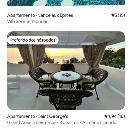
Apartamento ⋅ Lance aux Epines
5 de uma a
5 (15)
Villa Serene 1º andar
Preferido dos hóspedes
Preferido dos hóspedes
Apartamento ⋅ Saint George's
4,94 de uma a
4,94 (16)
Grand Anse à beira-mar • 3 quartos • Ar-condicionado