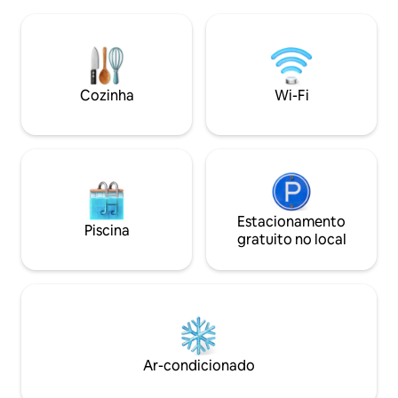
chuveiros abasteci
vibrante centro da cidade de Granada —
exclusivas: caiaqu
tudo a poucos minutos de distância.
explorar o porto 
Perfeito para casais, amigos, viajantes
Relaxe com confor
individuais, este refúgio elegante é a sua
charme de St. Geo
base ideal na Ilha das Especiarias.
aventuras aquática
Cozinha
Wi-Fi
belo retiro. Reserve agora e
experimente a ma
Estacionamento
Piscina
gratuito no local
Ar-condicionado