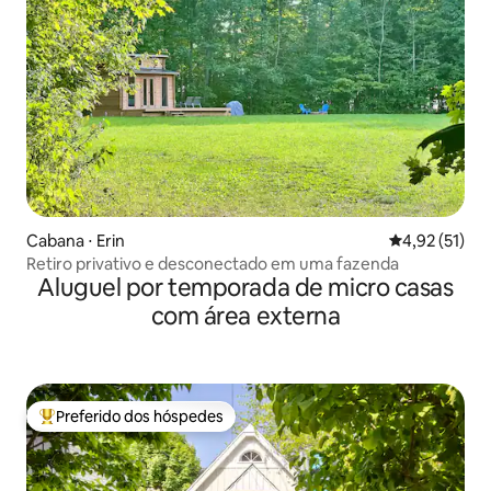
Cabana ⋅ Erin
4,92 de uma a
4,92 (51)
Retiro privativo e desconectado em uma fazenda
Aluguel por temporada de micro casas
com área externa
Preferido dos hóspedes
Entre os melhores preferidos dos hóspedes