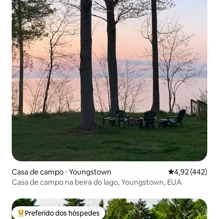
Casa de campo ⋅ Youngstown
4,92 de uma av
4,92 (442)
Casa de campo na beira do lago, Youngstown, EUA
Preferido dos hóspedes
Entre os melhores preferidos dos hóspedes