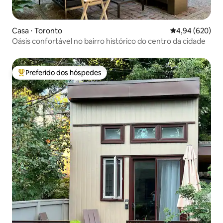
Casa ⋅ Toronto
4,94 de uma ava
4,94 (620)
Oásis confortável no bairro histórico do centro da cidade
Preferido dos hóspedes
Entre os melhores preferidos dos hóspedes