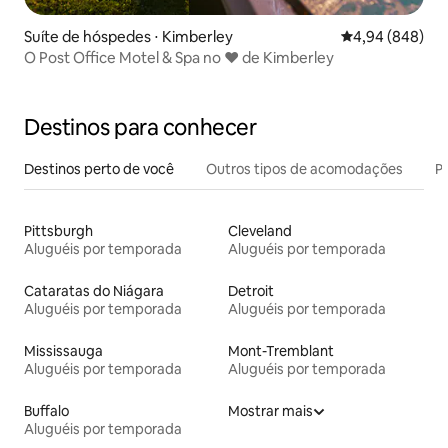
Suíte de hóspedes ⋅ Kimberley
4,94 de uma ava
4,94 (848)
O Post Office Motel & Spa no ❤️ de Kimberley
Destinos para conhecer
Destinos perto de você
Outros tipos de acomodações
Pr
Pittsburgh
Cleveland
Aluguéis por temporada
Aluguéis por temporada
Cataratas do Niágara
Detroit
Aluguéis por temporada
Aluguéis por temporada
Mississauga
Mont-Tremblant
Aluguéis por temporada
Aluguéis por temporada
Buffalo
Mostrar mais
Aluguéis por temporada