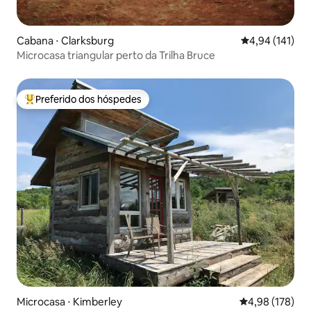
Cabana ⋅ Clarksburg
4,94 de uma av
4,94 (141)
Microcasa triangular perto da Trilha Bruce
Preferido dos hóspedes
Entre os melhores preferidos dos hóspedes
Microcasa ⋅ Kimberley
4,98 de uma av
4,98 (178)