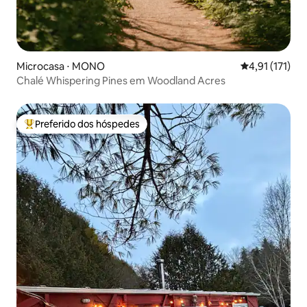
Microcasa ⋅ MONO
4,91 de uma av
4,91 (171)
Chalé Whispering Pines em Woodland Acres
Preferido dos hóspedes
Entre os melhores preferidos dos hóspedes