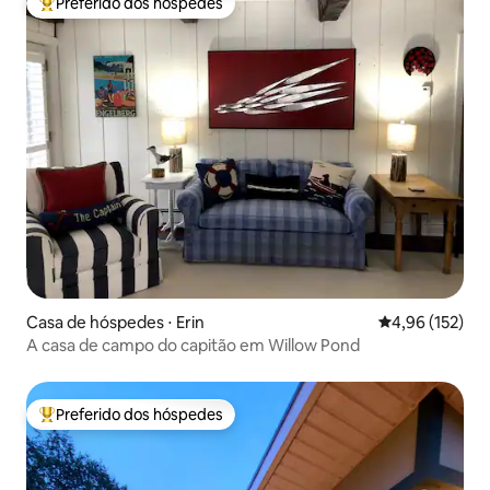
Preferido dos hóspedes
Entre os melhores preferidos dos hóspedes
Casa de hóspedes ⋅ Erin
4,96 de uma av
4,96 (152)
A casa de campo do capitão em Willow Pond
Preferido dos hóspedes
Entre os melhores preferidos dos hóspedes