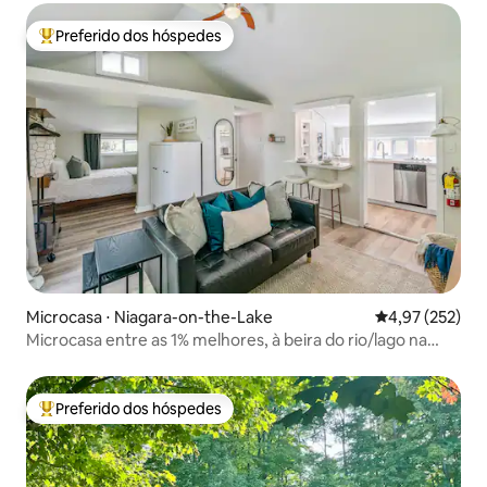
Preferido dos hóspedes
Entre os melhores preferidos dos hóspedes
Microcasa ⋅ Niagara-on-the-Lake
4,97 de uma av
4,97 (252)
Microcasa entre as 1% melhores, à beira do rio/lago na
cidade antiga, NOTL
Preferido dos hóspedes
Entre os melhores preferidos dos hóspedes