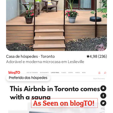
Casa de hóspedes ⋅ Toronto
4,98 de uma ava
4,98 (236)
Adorável e moderna microcasa em Leslieville
Preferido dos hóspedes
Preferido dos hóspedes