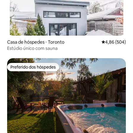
Casa de hóspedes ⋅ Toronto
4,86 de uma ava
4,86 (504)
Estúdio único com sauna
Preferido dos hóspedes
Preferido dos hóspedes