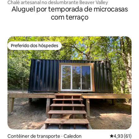
Chalé artesanal no deslumbrante Beaver Valley
Aluguel por temporada de microcasas
com terraço
Preferido dos hóspedes
Preferido dos hóspedes
Contêiner de transporte ⋅ Caledon
4,93 de uma a
4,93 (61)