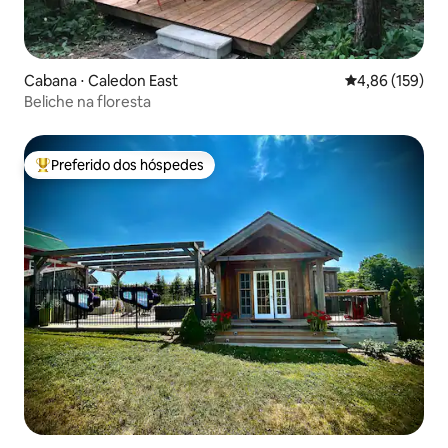
Cabana ⋅ Caledon East
4,86 de uma av
4,86 (159)
Beliche na floresta
Preferido dos hóspedes
Entre os melhores preferidos dos hóspedes