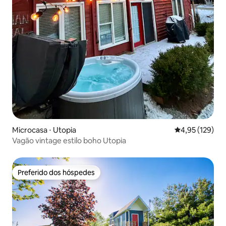
Microcasa ⋅ Utopia
4,95 de uma av
4,95 (129)
Vagão vintage estilo boho Utopia
Preferido dos hóspedes
Preferido dos hóspedes