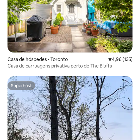
Casa de hóspedes ⋅ Toronto
4,96 de uma av
4,96 (135)
Casa de carruagens privativa perto de The Bluffs
Superhost
Superhost