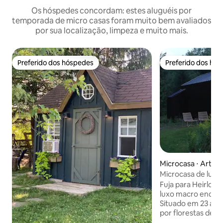
Os hóspedes concordam: estes aluguéis por
temporada de micro casas foram muito bem avaliados
por sua localização, limpeza e muito mais.
Preferido dos hóspedes
Preferido dos hó
Preferido dos hóspedes
Preferido dos hó
Microcasa ⋅ Arthu
Microcasa de luxo
tranquila
Fuja para Heirloo
luxo macro encon
Situado em 23 acre
por florestas de á
apenas 10 minutos