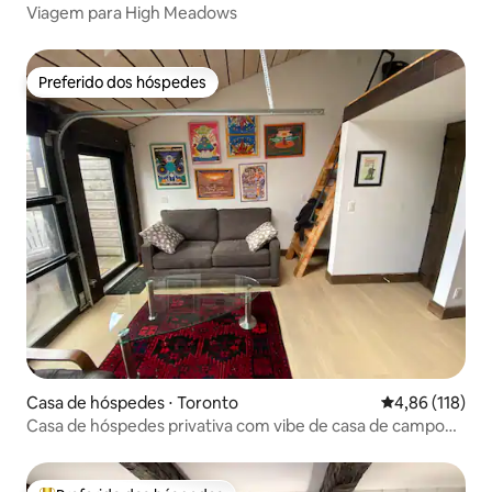
Viagem para High Meadows
Preferido dos hóspedes
Preferido dos hóspedes
Casa de hóspedes ⋅ Toronto
4,86 de uma av
4,86 (118)
Casa de hóspedes privativa com vibe de casa de campo
em Queen West