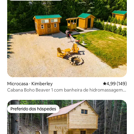
Microcasa ⋅ Kimberley
4,99 de uma av
4,99 (149)
Cabana Boho Beaver 1 com banheira de hidromassagem
de água salgada e sauna
Preferido dos hóspedes
Preferido dos hóspedes