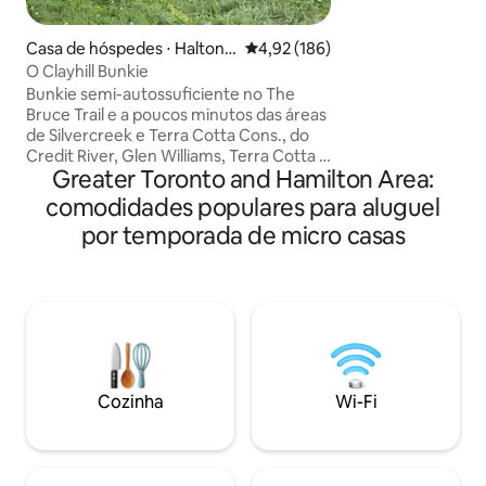
de Elora. Acorde 
lagoa enquanto ca
Casa de hóspedes ⋅ Halton
4,92 de uma avaliação média de 
4,92 (186)
pastam na sua vist
Hills
O Clayhill Bunkie
sabonetes artesan
Bunkie semi-autossuficiente no The
spa acalmam os s
Bruce Trail e a poucos minutos das áreas
se perto da lareir
de Silvercreek e Terra Cotta Cons., do
as estrelas. Desfr
Credit River, Glen Williams, Terra Cotta e
requintadas no Elor
Greater Toronto and Hamilton Area:
Georgetown. Passe o dia fazendo
desfrute de lojas
trilhas, pedalando, procurando
comodidades populares para aluguel
pelo desfiladeiro d
antiguidades, praticando tubing ou
proximidades.
por temporada de micro casas
visitando pontos turísticos e, em
seguida, peça comida para entrega ou
para viagem e venha relaxar perto da
lareira. 1 cesta de lenha está incluída, o
que é um ótimo custo-benefício. Você
vai ouvir animais selvagens e de fazenda
aqui. Propriedade rural, eletricidade
limitada, vistas lindas. Este NÃO é um
Cozinha
Wi-Fi
quarto de hotel.