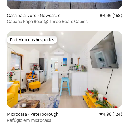
Casa na árvore ⋅ Newcastle
4,96 de uma av
4,96 (158)
Cabana Papa Bear @ Three Bears Cabins
Preferido dos hóspedes
Preferido dos hóspedes
Microcasa ⋅ Peterborough
4,98 de uma av
4,98 (124)
Refúgio em microcasa