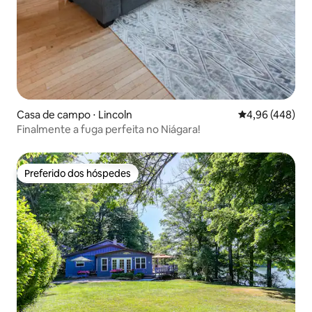
Casa de campo ⋅ Lincoln
4,96 de uma ava
4,96 (448)
Finalmente a fuga perfeita no Niágara!
Preferido dos hóspedes
Preferido dos hóspedes