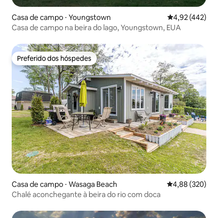
Casa de campo ⋅ Youngstown
4,92 de uma av
4,92 (442)
Casa de campo na beira do lago, Youngstown, EUA
Preferido dos hóspedes
Preferido dos hóspedes
Casa de campo ⋅ Wasaga Beach
4,88 de uma ava
4,88 (320)
Chalé aconchegante à beira do rio com doca