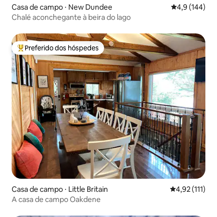
Casa de campo ⋅ New Dundee
4,9 de uma av
4,9 (144)
Chalé aconchegante à beira do lago
Preferido dos hóspedes
Entre os melhores preferidos dos hóspedes
Casa de campo ⋅ Little Britain
4,92 de uma av
4,92 (111)
A casa de campo Oakdene