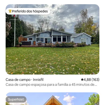
Preferido dos hóspedes
Entre os melhores preferidos dos hóspedes
Casa de campo ⋅ Innisfil
4,88 de uma av
4,88 (163)
Casa de campo espaçosa para a família a 45 minutos de
GTA!
Superhost
Superhost