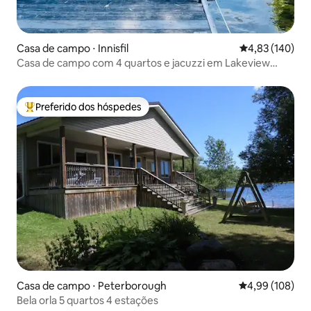
Casa de campo ⋅ Innisfil
4,83 de uma av
4,83 (140)
Casa de campo com 4 quartos e jacuzzi em Lakeview
Oasis
Preferido dos hóspedes
Entre os melhores preferidos dos hóspedes
Casa de campo ⋅ Peterborough
4,99 de uma av
4,99 (108)
Bela orla 5 quartos 4 estações