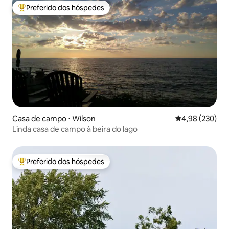
Preferido dos hóspedes
Entre os melhores preferidos dos hóspedes
Casa de campo ⋅ Wilson
4,98 de uma ava
4,98 (230)
Linda casa de campo à beira do lago
Preferido dos hóspedes
Entre os melhores preferidos dos hóspedes