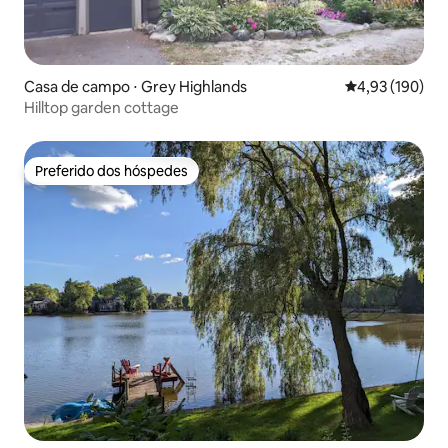
Casa de campo ⋅ Grey Highlands
4,93 de uma av
4,93 (190)
Hilltop garden cottage
Preferido dos hóspedes
Preferido dos hóspedes