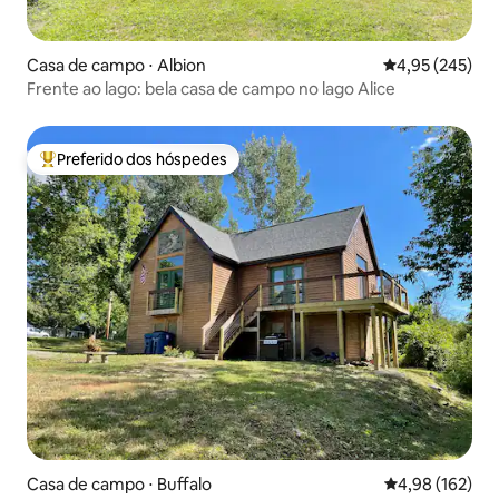
Casa de campo ⋅ Albion
4,95 de uma av
4,95 (245)
Frente ao lago: bela casa de campo no lago Alice
Preferido dos hóspedes
Entre os melhores preferidos dos hóspedes
Casa de campo ⋅ Buffalo
4,98 de uma av
4,98 (162)