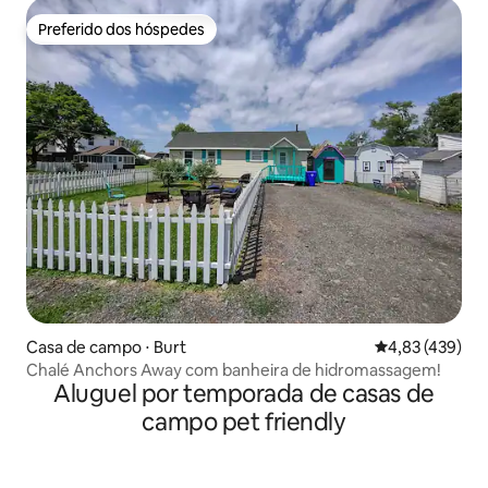
Preferido dos hóspedes
Preferido dos hóspedes
Casa de campo ⋅ Burt
4,83 de uma av
4,83 (439)
Chalé Anchors Away com banheira de hidromassagem!
Aluguel por temporada de casas de
campo pet friendly