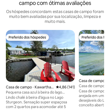
campo com ótimas avaliações
Os hóspedes concordam: estas casas de campo foram
muito bem avaliadas por sua localização, limpeza e
muito mais.
Preferido dos hóspedes
Preferido dos hó
Preferido dos hóspedes
Preferido dos hó
Casa de campo ⋅ 
Casa de campo à b
Casa de campo ⋅ Kawartha L
4,86 de uma avaliação média de 
4,86 (141)
doca, 4 camas, 4 
Casa de campo à b
akes
Pequena casa azul à beira do lago
estacionamento
arejada em uma da
Sturgeon!!
Lindo chalé à beira d'água no Lago
desejáveis do Lago Simcoe
Sturgeon. Sensação super espaçosa
conceito aberto e 
com 2 quartos para acomodar até 5
lote oferecem vis