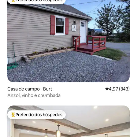
Entre os melhores preferidos dos hóspedes
Casa de campo ⋅ Burt
4,97 de uma av
4,97 (343)
Anzol, vinho e chumbada
Preferido dos hóspedes
Entre os melhores preferidos dos hóspedes