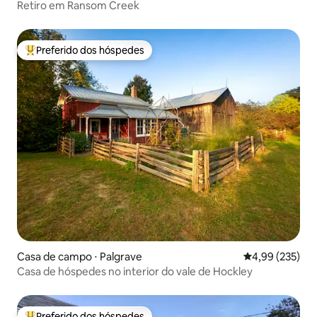
Retiro em Ransom Creek
Preferido dos hóspedes
Entre os melhores preferidos dos hóspedes
Casa de campo ⋅ Palgrave
4,99 de uma av
4,99 (235)
Casa de hóspedes no interior do vale de Hockley
Preferido dos hóspedes