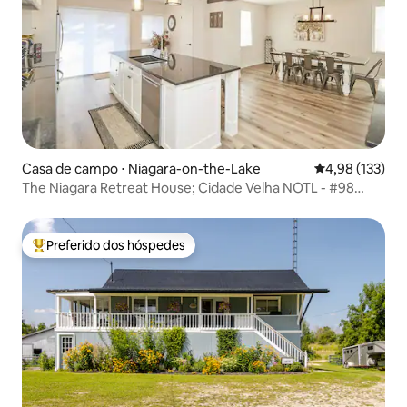
Casa de campo ⋅ Niagara-on-the-Lake
4,98 de uma av
4,98 (133)
The Niagara Retreat House; Cidade Velha NOTL - #98
2020
Preferido dos hóspedes
Entre os melhores preferidos dos hóspedes