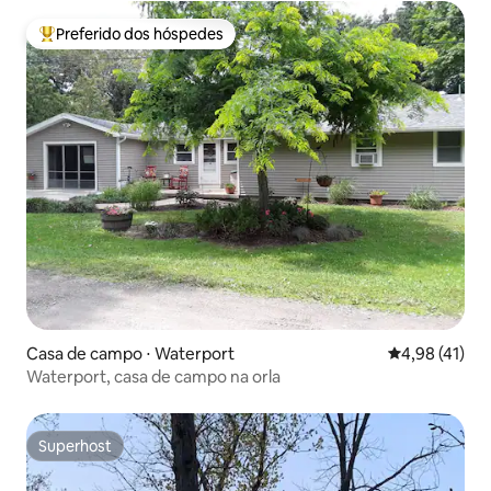
Preferido dos hóspedes
Entre os melhores preferidos dos hóspedes
Casa de campo ⋅ Waterport
4,98 de uma a
4,98 (41)
Waterport, casa de campo na orla
Superhost
Superhost