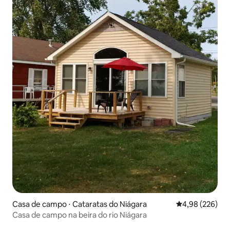
Casa de campo ⋅ Cataratas do Niágara
4,98 de uma ava
4,98 (226)
Casa de campo na beira do rio Niágara