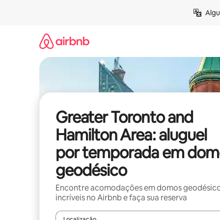
Pular
Algu
para
o
conteúdo
Greater Toronto and
Hamilton Area: aluguel
por temporada em dom
geodésico
Encontre acomodações em domos geodésic
incríveis no Airbnb e faça sua reserva
Localização