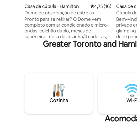
Casa de cúpula ⋅ Hamilton
4,75 de uma avaliação 
4,75 (16)
Casa de c
Domo de observação de estrelas
Cúpula d
energia pú
Pronto para se retirar? O Dome vem
Bem-vind
completo com ar condicionado e micro-
privado e
ondas, colchão duplo, mesas de
glamping 
cabeceira, mesa de cozinha/4 cadeiras,
de exper
Greater Toronto and Ham
futon, fogão de acampamento,
cercada p
panela/panelas, cafeteira, pratos,
As comodi
talheres, jarros de água, refrigerador +
para aca
itens para preparação de refeições e 4
vantagens
cadeiras ao ar livre para relaxar ao lado da
churrasqu
lareira. Água e energia no local.
incineraç
Banheiros e chuveiros compartilhados
chuveiro a
estão localizados nas proximidades. Nada
chaleira, u
de animais de estimação. Nada de
proximida
fumar/cozinhar dentro. Roupas de
Farms, Dry
Cozinha
Wi-F
cama/cobertores e toalhas não
Conserva
fornecidos, mas disponíveis para aluguel.
campos de
OBSERVAÇÃO! Há um alerta de água
minutos d
Acomodaç
corrente em vigor.