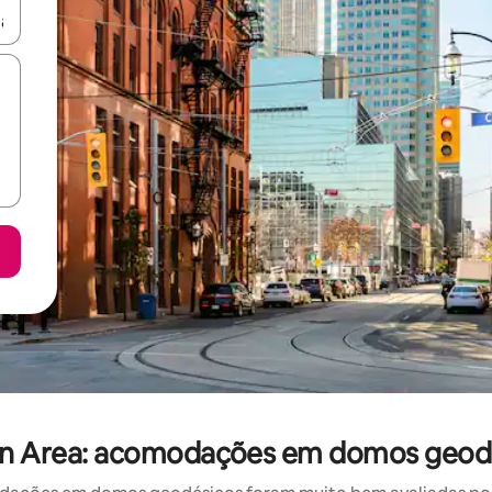
ore-os usando as seta para cima e para baixo do teclado ou tocando e
on Area: acomodações em domos geodé