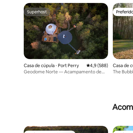
Superhost
Preferid
Superhost
Preferid
Casa de cúpula ⋅ Port Perry
4,9 de uma avaliação m
4,9 (588)
Casa de c
Geodome Norte — Acampamento de
The Bubb
luxo em Birchwood
Acomo