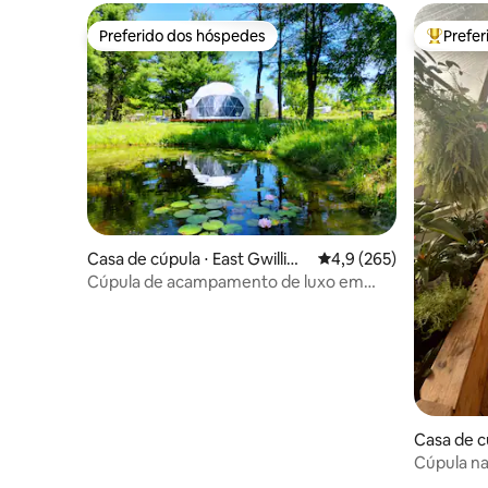
Preferido dos hóspedes
Prefe
Preferido dos hóspedes
Entre os
Casa de cúpula ⋅ East Gwillim
4,9 de uma avaliação m
4,9 (265)
bury
Cúpula de acampamento de luxo em
Deerleap
Casa de c
Cúpula na
sonho de