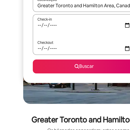
Quando os resultados estiverem disponíveis, expl
Check-in
Checkout
Buscar
Greater Toronto and Hamilt