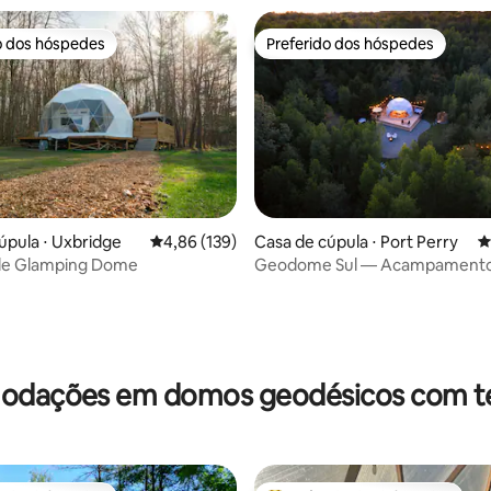
o dos hóspedes
Preferido dos hóspedes
o dos hóspedes
Preferido dos hóspedes
édia de 5, 588 avaliações
úpula ⋅ Uxbridge
4,86 de uma avaliação média de 5, 139 avalia
4,86 (139)
Casa de cúpula ⋅ Port Perry
4
le Glamping Dome
Geodome Sul — Acampamento
em Birchwood
dações em domos geodésicos com t