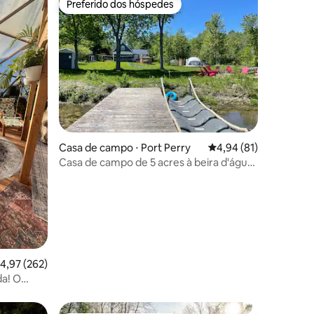
Preferido dos hóspedes
os hóspedes
Preferido dos hóspedes
ções
Casa de campo ⋅ Port Perry
4,94 de uma avaliação
4,94 (81)
Casa de campo de 5 acres à beira d'água
com sauna, piscina e banheira de
hidromassagem
,97 de uma avaliação média de 5, 262 avaliações
4,97 (262)
da! O