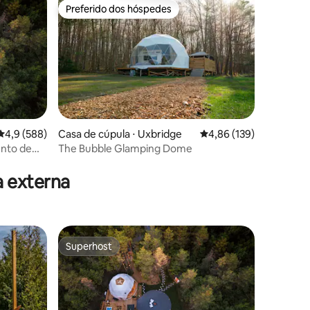
Preferido dos hóspedes
Preferido dos hóspedes
ções
4,9 de uma avaliação média de 5, 588 avaliações
4,9 (588)
Casa de cúpula ⋅ Uxbridge
4,86 de uma avaliação 
4,86 (139)
nto de
The Bubble Glamping Dome
 externa
Superhost
Superhost