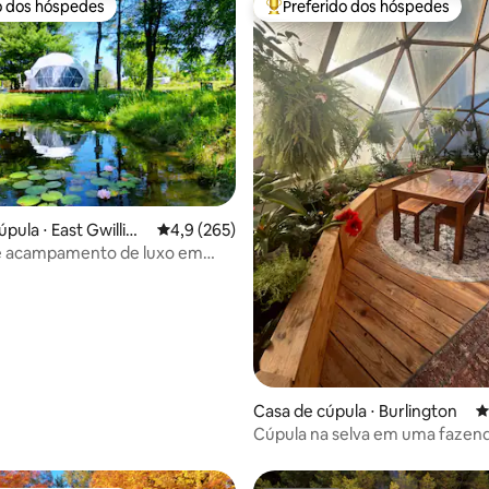
o dos hóspedes
Preferido dos hóspedes
o dos hóspedes
Entre os melhores preferidos d
édia de 5, 782 avaliações
pula ⋅ East Gwillim
4,9 de uma avaliação média de 5, 265 avalia
4,9 (265)
e acampamento de luxo em
Casa de cúpula ⋅ Burlington
4
Cúpula na selva em uma fazen
sonho de quem ama animais!