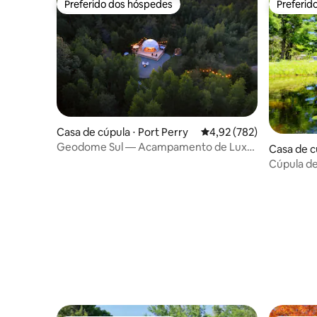
Preferido dos hóspedes
Preferid
Preferido dos hóspedes
Preferid
Casa de cúpula ⋅ Port Perry
4,92 de uma avaliação m
4,92 (782)
Geodome Sul — Acampamento de Luxo
Casa de cú
em Birchwood
bury
Cúpula d
Deerleap