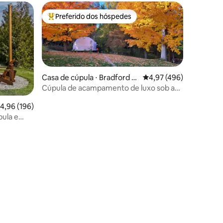
Preferido dos hóspedes
Entre os melhores preferidos dos hóspedes
Casa de cúpula ⋅ Bradford W
4,97 de uma avaliação 
4,97 (496)
est Gwillimbury
Cúpula de acampamento de luxo sob as
estrelas
,96 de uma avaliação média de 5, 196 avaliações
4,96 (196)
ula e
ções