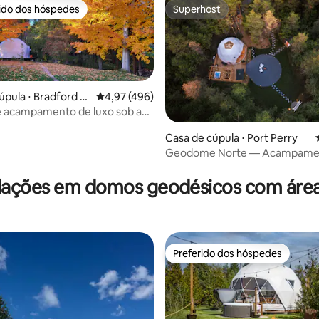
rido dos hóspedes
Superhost
 melhores preferidos dos hóspedes
Superhost
úpula ⋅ Bradford W
4,97 de uma avaliação média de 5, 496 avalia
4,97 (496)
imbury
e acampamento de luxo sob as
Casa de cúpula ⋅ Port Perry
Geodome Norte — Acampame
édia de 5, 148 avaliações
luxo em Birchwood
ções em domos geodésicos com área
Preferido dos hóspedes
Preferido dos hóspedes