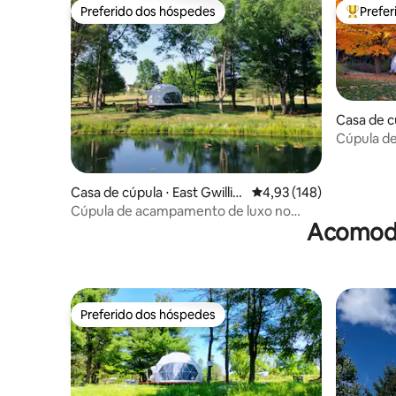
Preferido dos hóspedes
Prefe
Preferido dos hóspedes
Entre os
Casa de c
est Gwill
Cúpula d
estrelas
Casa de cúpula ⋅ East Gwillim
4,93 de uma avaliação m
4,93 (148)
bury
Cúpula de acampamento de luxo no
Acomoda
paraíso dos pássaros
Preferido dos hóspedes
Preferido dos hóspedes