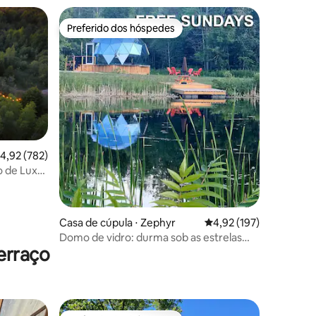
Preferido dos hóspedes
Preferido dos hóspedes
ções
,92 de uma avaliação média de 5, 782 avaliações
4,92 (782)
 de Luxo
Casa de cúpula ⋅ Zephyr
4,92 de uma avaliação 
4,92 (197)
Domo de vidro: durma sob as estrelas
erraço
(domingos gratuitos)