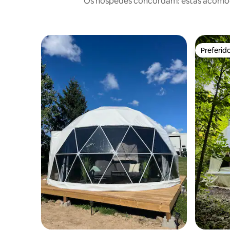
Os hóspedes concordam: estas acomoda
Preferid
Preferid