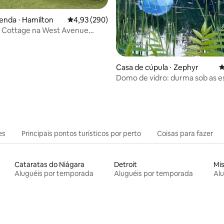
enda ⋅ Hamilton
4,93 de uma avaliação média de 5, 290 avalia
4,93 (290)
 Cottage na West Avenue
édia de 5, 264 avaliações
use
Casa de cúpula ⋅ Zephyr
4
Domo de vidro: durma sob as es
(domingos gratuitos)
es
Principais pontos turísticos por perto
Coisas para fazer
Cataratas do Niágara
Detroit
Mi
Aluguéis por temporada
Aluguéis por temporada
Al