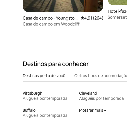
Hotel-faz
Somerset
Casa de campo ⋅ Youngstow
4,91 de uma avaliação m
4,91 (264)
Cider Ho
n
Casa de campo em Woodcliff
Destinos para conhecer
Destinos perto de você
Outros tipos de acomodaçõ
Pittsburgh
Cleveland
Aluguéis por temporada
Aluguéis por temporada
Buffalo
Mostrar mais
Aluguéis por temporada