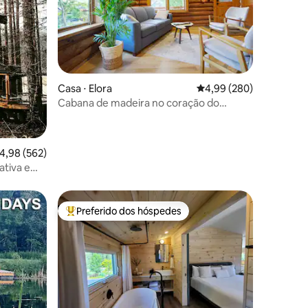
Casa ⋅ Elora
4,99 de uma avaliação m
4,99 (280)
Cabana de madeira no coração do
ções
centro de Elora
,98 de uma avaliação média de 5, 562 avaliações
4,98 (562)
ativa e
Preferido dos hóspedes
Entre os melhores preferidos dos hóspedes