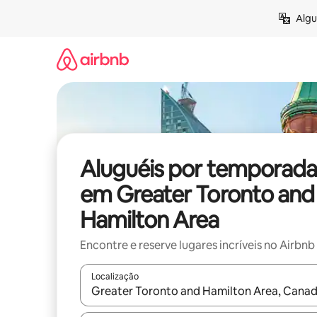
Pular
Algu
para
o
conteúdo
Aluguéis por temporada
em Greater Toronto and
Hamilton Area
Encontre e reserve lugares incríveis no Airbnb
Localização
Quando os resultados estiverem disponíveis, expl