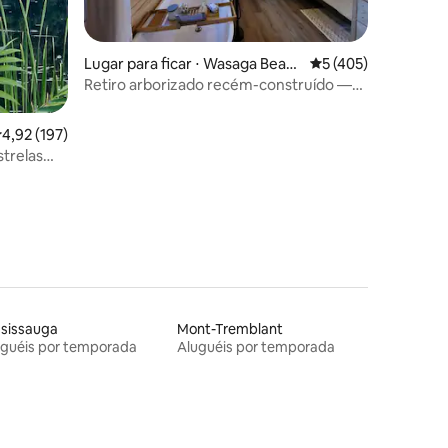
ções
Lugar para ficar ⋅ Wasaga Beac
5 de uma avaliação 
5 (405)
h
Retiro arborizado recém-construído —
sua fuga perfeita
,92 de uma avaliação média de 5, 197 avaliações
4,92 (197)
trelas
ssissauga
Mont-Tremblant
uguéis por temporada
Aluguéis por temporada