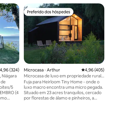
Casa de c
Preferido dos hóspedes
Prefe
Preferido dos hóspedes
Entre o
Cúpula n
sonho de
Estadia 
em Burli
imerso na
implica 
casa de 
quadrados “gl
um lago d
ções
de plantas tropi
uma esca
,96 de uma avaliação média de 5, 324 avaliações
4,96 (324)
Microcasa ⋅ Arthur
4,96 de uma avaliação 
4,96 (405)
você não 
Situado 
, Niágara
Microcasa de luxo em propriedade rural
acres, o
tranquila
 de
Fuja para Heirloom Tiny Home - onde o
vivenciar
oites/5
luxo macro encontra uma micro pegada.
cavalos, 
TEMBRO (4
Situado em 23 acres tranquilos, cercado
sonho de
como
por florestas de álamo e pinheiros, a
ões de
apenas 10 minutos da pitoresca cidade
 em nossa
de Elora. Acorde com vistas serenas da
s. Linda
lagoa enquanto cavalos e ovelhas
esfrute
pastam na sua vista. Lençóis orgânicos,
a sala de
sabonetes artesanais e um banheiro tipo