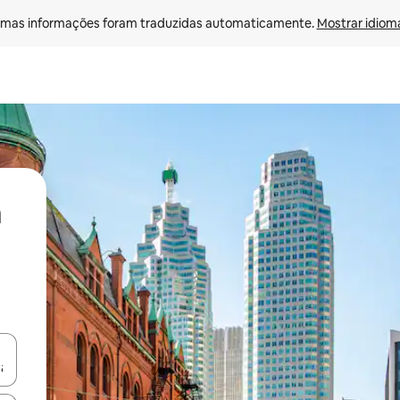
mas informações foram traduzidas automaticamente. 
Mostrar idioma
ore-os usando as seta para cima e para baixo do teclado ou tocando e