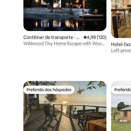
Contêiner de transporte ⋅ P
4,99 de uma avaliação m
4,99 (120)
uslinch
Wildwood Tiny Home Escape with Wood
Hotel-faz
Fired Sauna
Loft priva
projetor
Preferido dos hóspedes
Preferid
Preferido dos hóspedes
Preferid