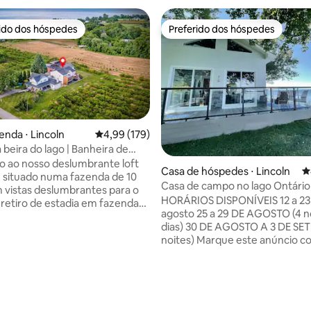
rido dos hóspedes
Preferido dos hóspedes
 melhores preferidos dos hóspedes
Preferido dos hóspedes
enda ⋅ Lincoln
4,99 de uma avaliação média de 5, 179 avalia
4,99 (179)
 beira do lago | Banheira de
agem | Fogueira | Acesso à
 ao nosso deslumbrante loft
Casa de hóspedes ⋅ Lincoln
4
 situado numa fazenda de 10
Casa de campo no lago Ontário
 vistas deslumbrantes para o
HORÁRIOS DISPONÍVEIS 12 a 23
e retiro de estadia em fazenda
agosto 25 a 29 DE AGOSTO (4 n
ma mistura perfeita de charme
dias) 30 DE AGOSTO A 3 DE SE
rgânico. Nossa casa tem
noites) Marque este anúncio 
 de estar de conceito aberto
favorito para receber notificaç
s abobadados e uma
ofertas de última hora. Relaxe
a de luz natural. Ele também
aconchegante casa de hóspede
banheira de hidromassagem,
édia de 5, 283 avaliações
casa de campo de 2 quartos. D
ck, móveis de pátio,
das vistas diretas à beira-mar d
eira a gás e uma fogueira à