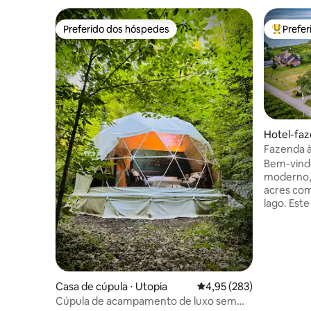
Preferido dos hóspedes
Prefe
Preferido dos hóspedes
Entre os
Hotel-faz
Fazenda à
hidromass
Bem-vindo
praia
moderno,
acres com
lago. Est
oferece u
rústico e luxo o
um espaço
com teto
abundânci
tem uma 
Casa de cúpula ⋅ Utopia
4,95 de uma avaliação m
4,95 (283)
sauna, de
Cúpula de acampamento de luxo sem
churrasqu