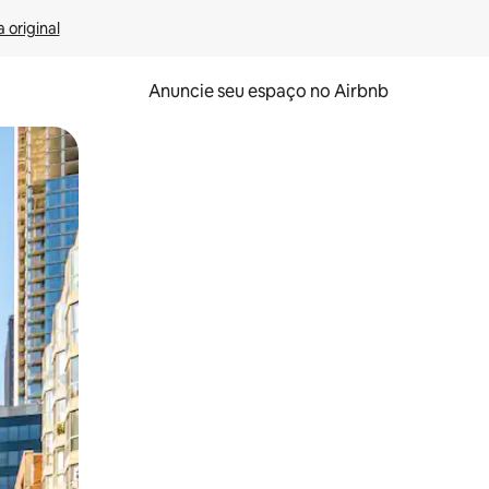
 original
Anuncie seu espaço no Airbnb
 deslizando o dedo na tela.