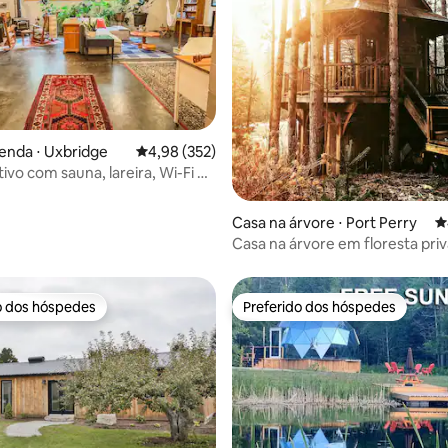
édia de 5, 120 avaliações
enda ⋅ Uxbridge
4,98 de uma avaliação média de 5, 352 avalia
4,98 (352)
tivo com sauna, lareira, Wi-Fi e
Casa na árvore ⋅ Port Perry
4
Casa na árvore em floresta priv
isolada (300 acres)
o dos hóspedes
Preferido dos hóspedes
o dos hóspedes
Preferido dos hóspedes