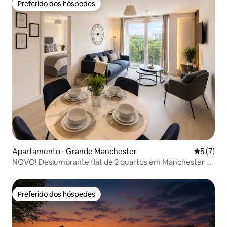
Preferido dos hóspedes
Preferido dos hóspedes
Apartamento ⋅ Grande Manchester
5 de uma 
5 (7)
NOVO! Deslumbrante flat de 2 quartos em Manchester +
varanda
Preferido dos hóspedes
Preferido dos hóspedes