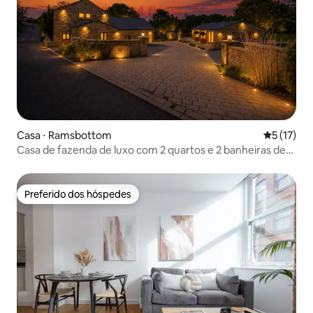
Casa ⋅ Ramsbottom
5 de uma a
5 (17)
Casa de fazenda de luxo com 2 quartos e 2 banheiras de
hidromassagem
Preferido dos hóspedes
Preferido dos hóspedes