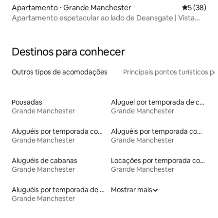
Apartamento ⋅ Grande Manchester
5 de uma a
5 (38)
Apartamento espetacular ao lado de Deansgate | Vista
para o horizonte
Destinos para conhecer
Outros tipos de acomodações
Principais pontos turísticos po
Pousadas
Aluguel por temporada de casas de hóspedes
Grande Manchester
Grande Manchester
Aluguéis por temporada com acesso ao lago
Aluguéis por temporada com café da manhã
Grande Manchester
Grande Manchester
Aluguéis de cabanas
Locações por temporada com piscina
Grande Manchester
Grande Manchester
Aluguéis por temporada de celeiros
Mostrar mais
Grande Manchester