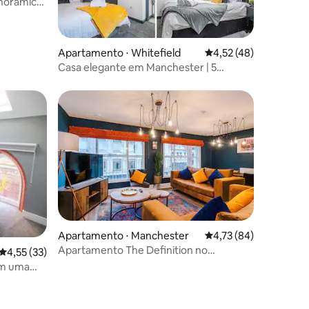
anorâmica
estadias
Apartamento ⋅ Whitefield
4,52 de uma avaliação
4,52 (48)
Casa elegante em Manchester | 5
Quartos, 5 Suítes
Apartamento ⋅ Manchester
4,73 de uma avaliação
4,73 (84)
Apartamento The Definition no
4,55 de uma avaliação média de 5, 33 avaliações
4,55 (33)
Northern Quarter
em uma
on A4