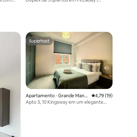
Centro da cidade
Superhost
Superhost
Apartamento ⋅ Grande Manc
4,79 de uma avaliação
4,79 (19)
ções
hester
Apto 3, 10 Kingsway em um elegante
edifício georgiano