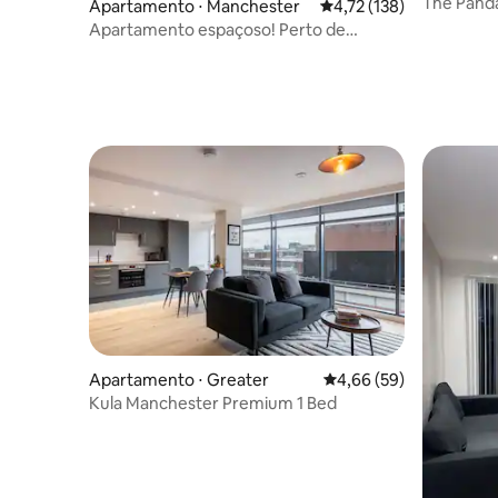
ester
The Pand
Apartamento ⋅ Manchester
4,72 de uma avaliação m
4,72 (138)
quartos n
Apartamento espaçoso! Perto de
Piccadilly! Wifi e estacionamento
Apartamento ⋅ Greater
4,66 de uma avaliação 
4,66 (59)
Kula Manchester Premium 1 Bed