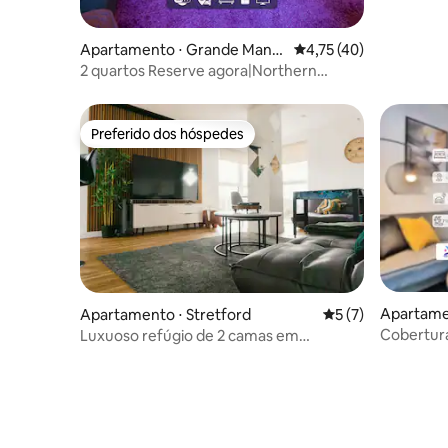
Apartamento ⋅ Grande Manc
4,75 de uma avaliação 
4,75 (40)
hester
2 quartos Reserve agora|Northern
Quarter e Museu do
Futebol|Estacionamento
Preferido dos hóspedes
Preferido dos hóspedes
Apartame
Apartamento ⋅ Stretford
5 de uma avaliação
5 (7)
hester
Cobertur
Luxuoso refúgio de 2 camas em
privativo
Manchester - Vista para o canal
desconto