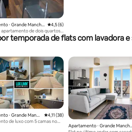
nto ⋅ Grande Manche
4,5 de uma avaliação média de 5, 6 avalia
4,5 (6)
 apartamento de dois quartos
por temporada de flats com lavadora e
nheiros.
nto ⋅ Grande Manch
4,11 de uma avaliação média de 5, 38 avalia
4,11 (38)
nto de luxo com 5 camas no
Apartamento ⋅ Grande Manch
 cidade de Manchester
ter
Flat no último andar com saca