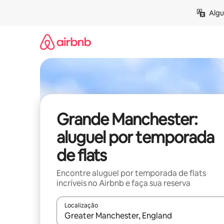
Pular
Algu
para
o
conteúdo
Grande Manchester:
aluguel por temporada
de flats
Encontre aluguel por temporada de flats
incríveis no Airbnb e faça sua reserva
Localização
Quando os resultados estiverem disponíveis, expl