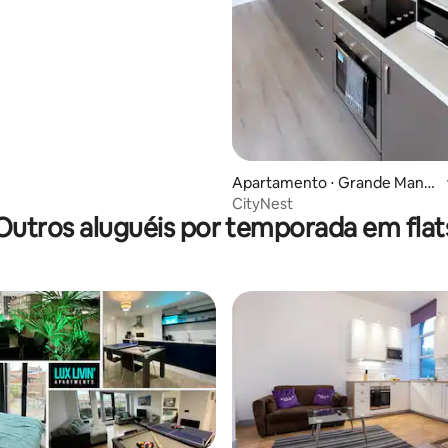
Apartamento ⋅ Grande Manc
hester
CityNest
Outros aluguéis por temporada em flat