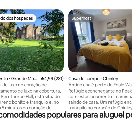
rido dos hóspedes
Superhost
 melhores preferidos dos hóspedes
Superhost
édia de 5, 109 avaliações
nto ⋅ Grande Man
4,99 de uma avaliação média de 5, 231 avalia
4,99 (231)
Casa de campo ⋅ Chinley
 de luxo no coração de
Antigo chalé perto de Edale Wa
, Saddleworth
Peak District
tamento de luxo na cobertura,
Refúgio aconchegante no Peak 
 Fernthorpe Hall, está situado
com estacionamento – caminh
reno bonito e tranquilo e, no
saindo de casa. Um refúgio encantador e
a 5 minutos do coração de
tranquilo no coração de Chinley
comodidades populares para aluguel po
 Esta é a base perfeita para
Localização perfeita para explo
a área de Saddleworth; o
deslumbrante região de Peak Di
 campo e as pitorescas aldeias
Esta bela casa de carruagens 
, lojas, galerias, pubs e cafés.
refúgio acolhedor e relaxante,