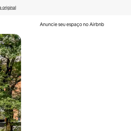
 original
Anuncie seu espaço no Airbnb
 deslizando o dedo na tela.