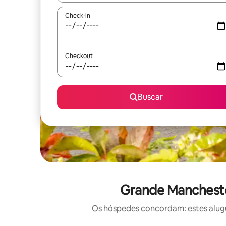
Check-in
Checkout
Buscar
Grande Manchester
Os hóspedes concordam: estes alugué