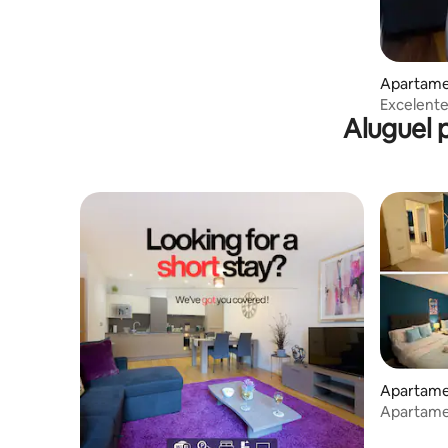
Apartame
ster
Excelente
Aluguel 
e dois ba
Apartame
ester
Apartame
centro da