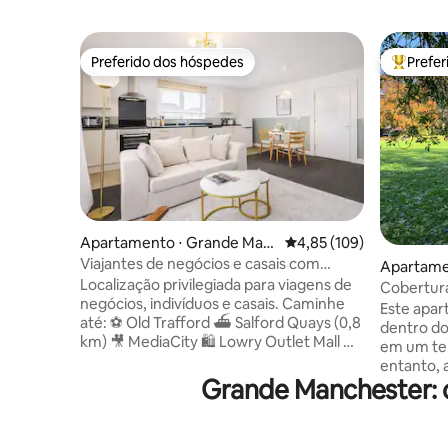
Preferido dos hóspedes
Prefe
Preferido dos hóspedes
Entre os
Apartamento ⋅ Grande Man
4,85 de uma avaliação m
4,85 (109)
chester
Viajantes de negócios e casais com
Apartame
estacionamento gratuito
Localização privilegiada para viagens de
chester
Cobertura
negócios, indivíduos e casais. Caminhe
Uppermill
Este apar
até: ⚽ Old Trafford ⛴️ Salford Quays (0,8
dentro do
km) 🎥 MediaCity 🛍️ Lowry Outlet Mall 🍽️
em um ter
Bares e restaurantes Parada de bonde
entanto, 
de🚋 Anchorage (0,16 km) Acesso ao
Grande Manchester: 
Uppermill.
metrô/bonde: Centro da Cidade de🚆
explorar 
Manchester em 10 minutos de bonde ou
excelente
5 minutos de Uber 🎤 Co-Op Live fica a 25
históricas