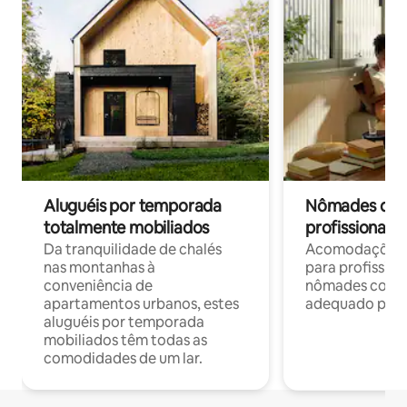
Aluguéis por temporada
Nômades digit
totalmente mobiliados
profissionais 
Da tranquilidade de chalés
Acomodações c
nas montanhas à
para profission
conveniência de
nômades com W
apartamentos urbanos, estes
adequado para 
aluguéis por temporada
mobiliados têm todas as
comodidades de um lar.