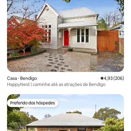
Casa ⋅ Bendigo
4,93 de uma ava
4,93 (206)
HappyNest | caminhe até as atrações de Bendigo
Preferido dos hóspedes
Preferido dos hóspedes