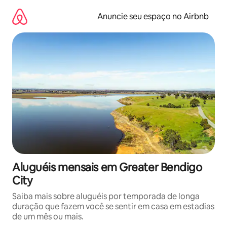
Pular
para
Anuncie seu espaço no Airbnb
o
conteúdo
Aluguéis mensais em Greater Bendigo
City
Saiba mais sobre aluguéis por temporada de longa
duração que fazem você se sentir em casa em estadias
de um mês ou mais.