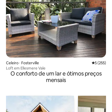
Celeiro ⋅ Fosterville
5 de uma av
5 (255)
Loft em Ellesmere Vale
O conforto de um lar e ótimos preços
mensais