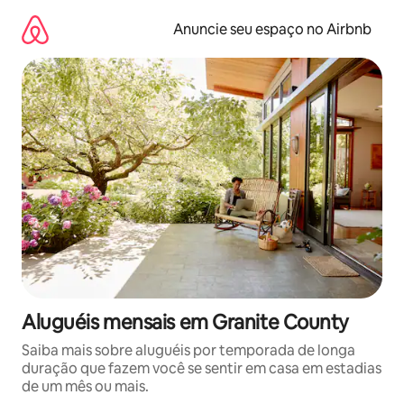
Pular
para
Anuncie seu espaço no Airbnb
o
conteúdo
Aluguéis mensais em Granite County
Saiba mais sobre aluguéis por temporada de longa
duração que fazem você se sentir em casa em estadias
de um mês ou mais.