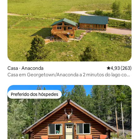
Casa ⋅ Anaconda
4,93 de uma av
4,93 (263)
Casa em Georgetown/Anaconda a 2 minutos do lago com
vista
Preferido dos hóspedes
Preferido dos hóspedes