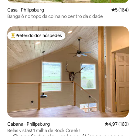
Casa ⋅ Philipsburg
5 de uma av
5 (164)
Bangalô no topo da colina no centro da cidade
Preferido dos hóspedes
Entre os melhores preferidos dos hóspedes
Cabana ⋅ Philipsburg
4,97 de uma av
4,97 (160)
Belas vistas! 1 milha de Rock Creek!