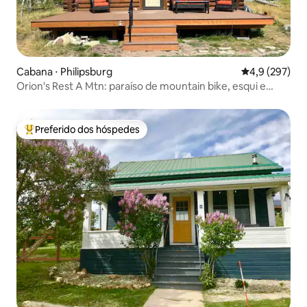
Cabana ⋅ Philipsburg
4,9 de uma av
4,9 (297)
Orion's Rest A Mtn: paraíso de mountain bike, esqui e
pesca
Preferido dos hóspedes
Entre os melhores preferidos dos hóspedes