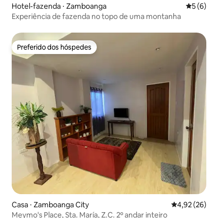
Hotel-fazenda ⋅ Zamboanga
5 de uma 
5 (6)
Experiência de fazenda no topo de uma montanha
Preferido dos hóspedes
Preferido dos hóspedes
Casa ⋅ Zamboanga City
4,92 de uma a
4,92 (26)
Meymo's Place, Sta. María, Z.C. 2º andar inteiro