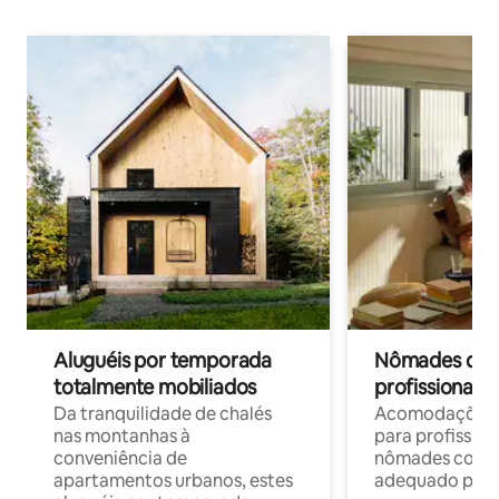
Aluguéis por temporada
Nômades digit
totalmente mobiliados
profissionais 
Da tranquilidade de chalés
Acomodações c
nas montanhas à
para profission
conveniência de
nômades com W
apartamentos urbanos, estes
adequado para 