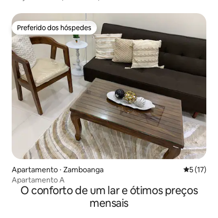
Preferido dos hóspedes
Preferido dos hóspedes
Apartamento ⋅ Zamboanga
5 de uma a
5 (17)
Apartamento A
O conforto de um lar e ótimos preços
mensais