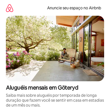
Pular
para
Anuncie seu espaço no Airbnb
o
conteúdo
Aluguéis mensais em Göteryd
Saiba mais sobre aluguéis por temporada de longa
duração que fazem você se sentir em casa em estadias
de um mês ou mais.