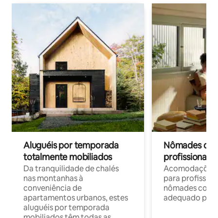
Aluguéis por temporada
Nômades digit
totalmente mobiliados
profissionais 
Da tranquilidade de chalés
Acomodações c
nas montanhas à
para profission
conveniência de
nômades com W
apartamentos urbanos, estes
adequado para 
aluguéis por temporada
mobiliados têm todas as