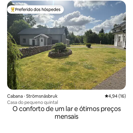
Preferido dos hóspedes
Entre os melhores preferidos dos hóspedes
Cabana ⋅ Strömsnäsbruk
4,94 de uma a
4,94 (16)
Casa do pequeno quintal
O conforto de um lar e ótimos preços
mensais