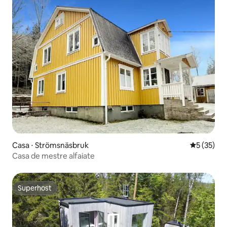
Casa ⋅ Strömsnäsbruk
5 de uma a
5 (35)
Casa de mestre alfaiate
Superhost
Superhost