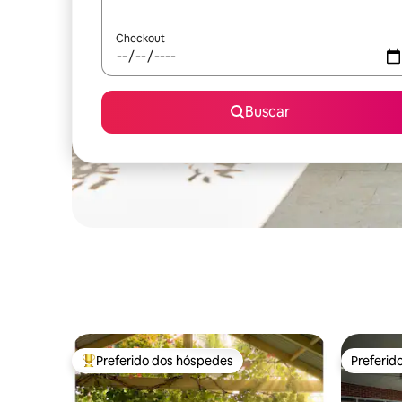
Checkout
Buscar
Preferido dos hóspedes
Preferid
Entre os melhores preferidos dos hóspedes
Preferid