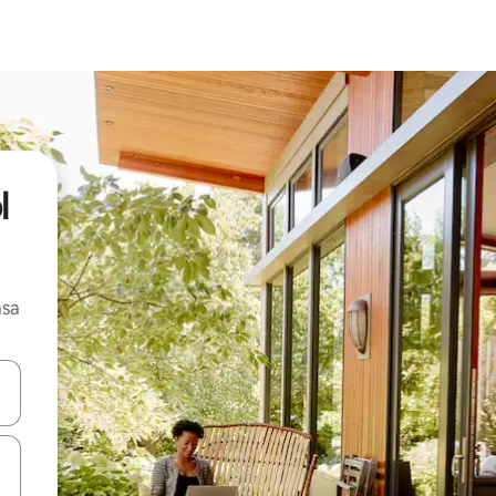
l
asa
ore-os usando as seta para cima e para baixo do teclado ou tocando e