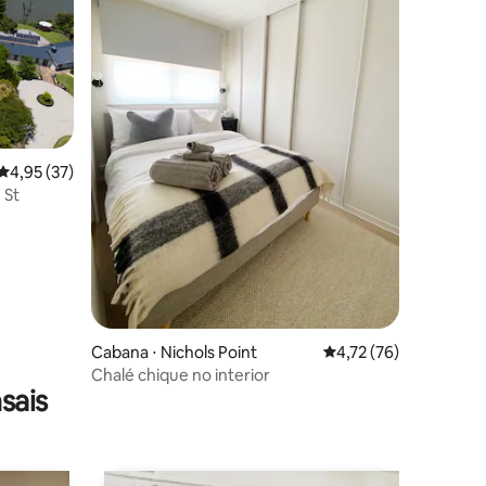
ções
4,95 de uma avaliação média de 5, 37 avaliações
4,95 (37)
 St
Cabana ⋅ Nichols Point
4,72 de uma avaliação
4,72 (76)
Chalé chique no interior
sais