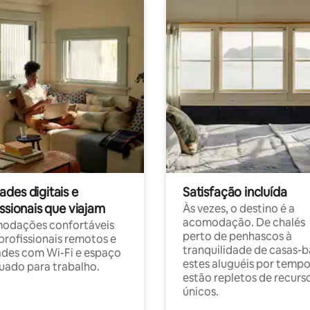
des digitais e
Satisfação incluída
ssionais que viajam
Às vezes, o destino é a
acomodação. De chalés
odações confortáveis
perto de penhascos à
profissionais remotos e
tranquilidade de casas-b
des com Wi-Fi e espaço
estes aluguéis por temp
ado para trabalho.
estão repletos de recurs
únicos.