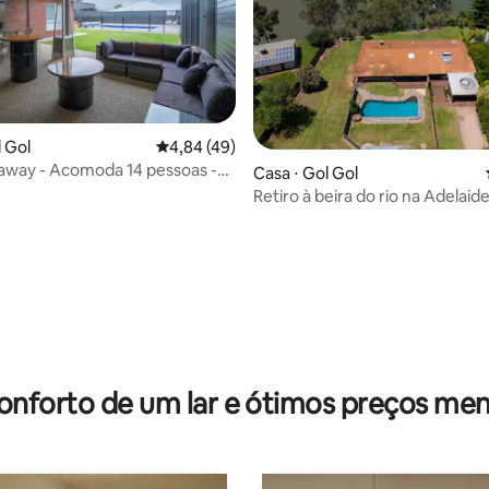
l Gol
4,84 de uma avaliação média de 5, 49 avalia
4,84 (49)
média de 5, 40 avaliações
away - Acomoda 14 pessoas -
Casa ⋅ Gol Gol
Retiro à beira do rio na Adelaide
onforto de um lar e ótimos preços men