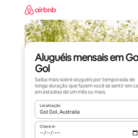
Pular
para
o
conteúdo
Aluguéis mensais em Go
Gol
Saiba mais sobre aluguéis por temporada de
longa duração que fazem você se sentir em c
em estadias de um mês ou mais.
Localização
Quando os resultados estiverem disponíveis, expl
Check-in