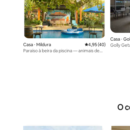
Casa ⋅ Go
Casa ⋅ Mildura
4,95 de uma avaliação 
4,95 (40)
Golly Get
Paraíso à beira da piscina — animais de
Gol Gol
estimação permitidos
O c