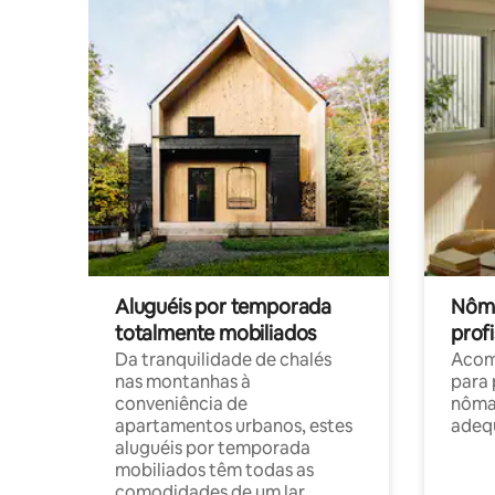
Aluguéis por temporada
Nôma
totalmente mobiliados
profi
Da tranquilidade de chalés
Acom
nas montanhas à
para 
conveniência de
nôma
apartamentos urbanos, estes
adequ
aluguéis por temporada
mobiliados têm todas as
comodidades de um lar.