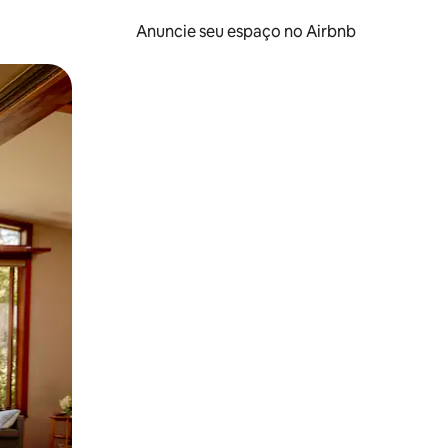
Anuncie seu espaço no Airbnb
 deslizando o dedo na tela.