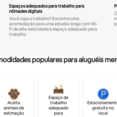
Espaços adequados para trabalho para
P
nômades digitais
O
Você viaja a trabalho? Encontre uma
m
acomodação para uma estadia longa com Wi-
p
Fi de alta velocidade e espaço adequado para
trabalho.
odidades populares para aluguéis men
Espaço de
Aceita
trabalho
Estacionament
animais de
adequado
gratuito no
estimação
para
local