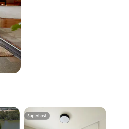
Superhost
os hóspedes
Superhost