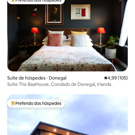
Preferido dos hóspedes
Entre os melhores preferidos dos hóspedes
Suíte de hóspedes ⋅ Donegal
4,99 de uma av
4,99 (105)
Suíte The BaaHouse, Condado de Donegal, Irlanda
Preferido dos hóspedes
Entre os melhores preferidos dos hóspedes