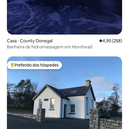
Casa ⋅ County Donegal
4,95 de uma av
4,95 (258)
Banheira de hidromassagem em Hornhead
Preferido dos hóspedes
Entre os melhores preferidos dos hóspedes