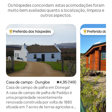
Os hóspedes concordam: estas acomodações foram
muito bem avaliadas quanto a localização, limpeza e
outros aspectos.
Preferido dos hóspedes
Preferido dos 
Entre os melhores preferidos dos hóspedes
Entre os melhore
Casa de campo ⋅ Dungloe
4,95 de uma avaliação média de 
4,95 (149)
Casa de campo de palha em Donegal
A casa de campo de palha de Paddys é
uma propriedade recentemente
renovada construída por volta de 1880
situada em 7 acres de terras agrícolas e
ainda mantém as características