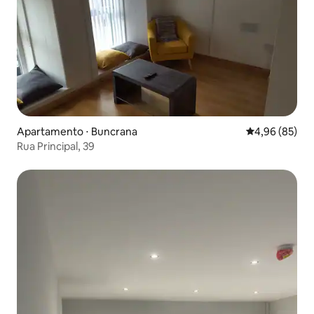
Apartamento ⋅ Buncrana
4,96 de uma a
4,96 (85)
Rua Principal, 39