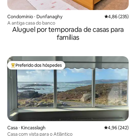
Condomínio ⋅ Dunfanaghy
4,86 de uma av
4,86 (235)
A antiga casa do banco
Aluguel por temporada de casas para
famílias
Preferido dos hóspedes
Entre os melhores preferidos dos hóspedes
Casa ⋅ Kincasslagh
4,96 de uma ava
4,96 (242)
Casa com vista para o Atlântico