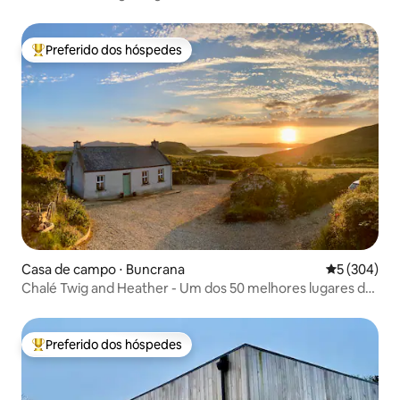
Preferido dos hóspedes
Entre os melhores preferidos dos hóspedes
Casa de campo ⋅ Buncrana
5 de uma av
5 (304)
Chalé Twig and Heather - Um dos 50 melhores lugares da
Irlanda
Preferido dos hóspedes
Entre os melhores preferidos dos hóspedes