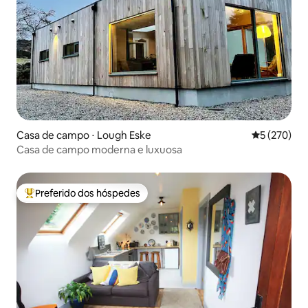
Casa de campo ⋅ Lough Eske
5 de uma av
5 (270)
Casa de campo moderna e luxuosa
Preferido dos hóspedes
Entre os melhores preferidos dos hóspedes