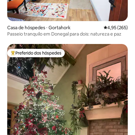
Casa de hóspedes ⋅ Gortahork
4,95 de uma av
4,95 (265)
Passeio tranquilo em Donegal para dois: natureza e paz
Preferido dos hóspedes
Entre os melhores preferidos dos hóspedes