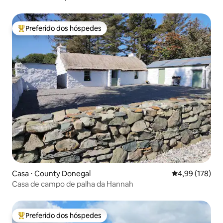
Preferido dos hóspedes
Entre os melhores preferidos dos hóspedes
Casa ⋅ County Donegal
4,99 de uma av
4,99 (178)
Casa de campo de palha da Hannah
Preferido dos hóspedes
Entre os melhores preferidos dos hóspedes