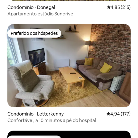
Condomínio ⋅ Donegal
4,85 de uma av
4,85 (215)
Apartamento estúdio Sundrive
Preferido dos hóspedes
Preferido dos hóspedes
Condomínio ⋅ Letterkenny
4,94 de uma av
4,94 (177)
Confortável, a 10 minutos a pé do hospital