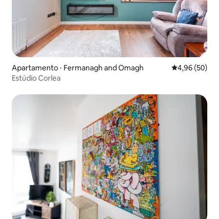
Apartamento ⋅ Fermanagh and Omagh
4,96 de uma a
4,96 (50)
Estúdio Corlea