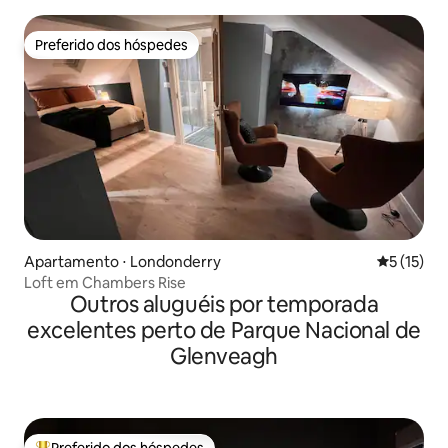
Preferido dos hóspedes
Preferido dos hóspedes
Apartamento ⋅ Londonderry
5 de uma a
5 (15)
Loft em Chambers Rise
Outros aluguéis por temporada
excelentes perto de Parque Nacional de
Glenveagh