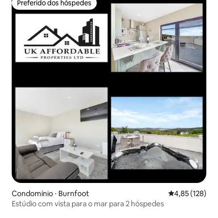
Preferido dos hóspedes
Preferido dos hóspedes
Condomínio ⋅ Burnfoot
4,85 de uma av
4,85 (128)
Estúdio com vista para o mar para 2 hóspedes