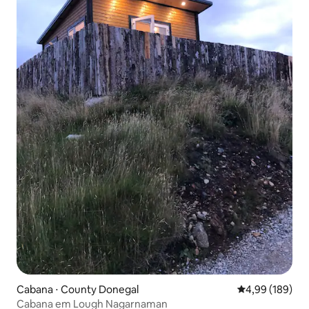
Cabana ⋅ County Donegal
4,99 de uma av
4,99 (189)
Cabana em Lough Nagarnaman