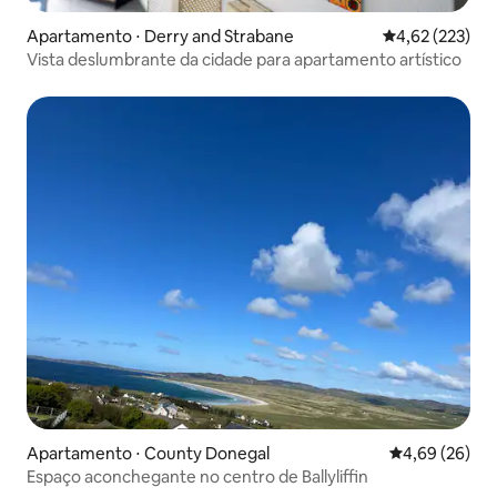
Apartamento ⋅ Derry and Strabane
4,62 de uma av
4,62 (223)
Vista deslumbrante da cidade para apartamento artístico
Apartamento ⋅ County Donegal
4,69 de uma a
4,69 (26)
Espaço aconchegante no centro de Ballyliffin