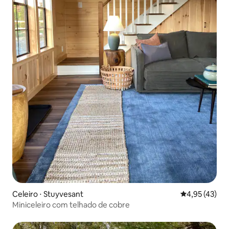
Celeiro ⋅ Stuyvesant
4,95 de uma a
4,95 (43)
Miniceleiro com telhado de cobre