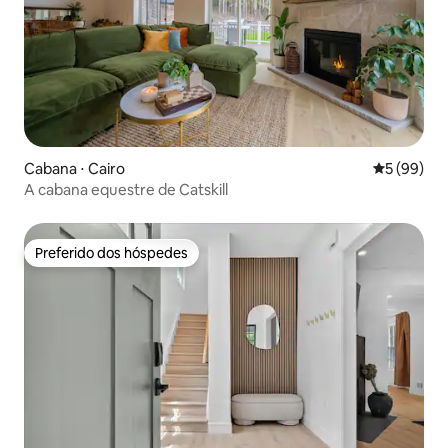
Cabana ⋅ Cairo
5 de uma a
5 (99)
A cabana equestre de Catskill
Preferido dos hóspedes
Preferido dos hóspedes