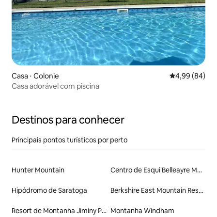
Casa ⋅ Colonie
4,99 de uma av
4,99 (84)
Casa adorável com piscina
Destinos para conhecer
Principais pontos turísticos por perto
Hunter Mountain
Centro de Esqui Belleayre Mountain
Hipódromo de Saratoga
Berkshire East Mountain Resort
Resort de Montanha Jiminy Peak
Montanha Windham