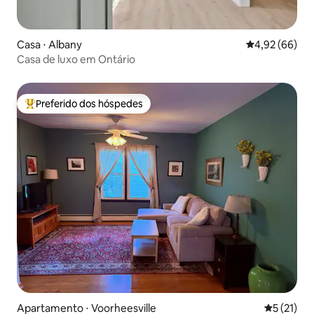
Casa ⋅ Albany
4,92 de uma a
4,92 (66)
Casa de luxo em Ontário
Preferido dos hóspedes
Entre os melhores preferidos dos hóspedes
Apartamento ⋅ Voorheesville
5 de uma a
5 (21)