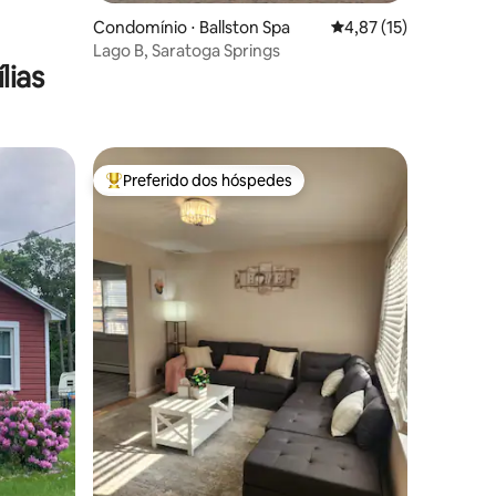
Condomínio ⋅ Ballston Spa
4,87 de uma avaliação
4,87 (15)
Lago B, Saratoga Springs
lias
Preferido dos hóspedes
Entre os melhores preferidos dos hóspedes
ções