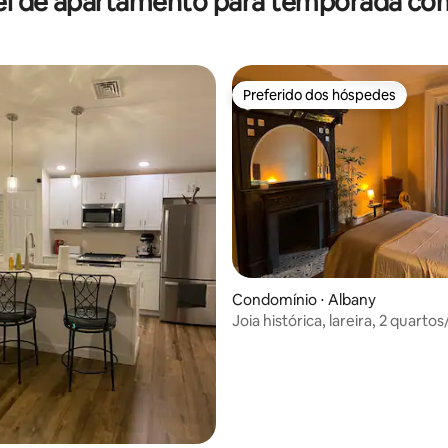
el de apartamento para temporada com
Preferido dos hóspedes
Preferido dos hóspedes
média de 5, 58 avaliações
Condomínio ⋅ Albany
Joia histórica, lareira, 2 quartos
banheiros, Capitol District