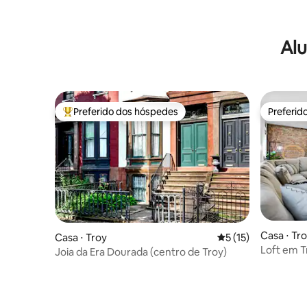
Alu
Preferido dos hóspedes
Preferid
Entre os melhores preferidos dos hóspedes
Preferid
Casa ⋅ Tr
Casa ⋅ Troy
5 de uma avaliação 
5 (15)
Loft em T
Joia da Era Dourada (centro de Troy)
estaciona