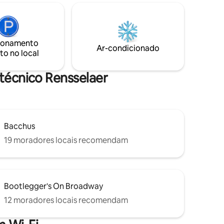
s,
aproveite as noites ao redor da fogueira
udo o mais
Breeo, cozinhe refeições frescas da
recer.
estação e descontraia em uma
lard.
privacidade tranquila. Com carregador
ponível
ionamento
para veículos elétricos e um espaço de
Ar-condicionado
.
to no local
trabalho tranquilo, é ideal para escapadas
revigorantes ou aventuras de verão.
itécnico Rensselaer
Bacchus
19 moradores locais recomendam
Bootlegger's On Broadway
12 moradores locais recomendam