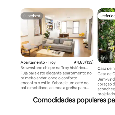
Superhost
Preferid
Superhost
Preferid
Apartamento ⋅ Troy
4,83 de uma avaliação m
4,83 (133)
Brownstone chique na Troy histórica
Casa de h
com deck mobiliado
Fuja para este elegante apartamento no
Casa de C
primeiro andar, onde o conforto
Pátio Enc
Bem-vindo
encontra o estilo. Saboreie um café no
coração d
pátio mobiliado, acenda a grelha para
aconcheg
refeições ao ar livre. Recarregue as
projetado 
energias na sauna de infravermelho de
Comodidades populares para
escondid
cedro para dois. O pátio e a sauna são
independe
compartilhados por duas outras
lado de u
unidades, o deck é reservado para esta
local Kay