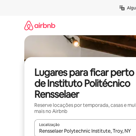
Pular
Algu
para
o
conteúdo
Lugares para ficar perto
de Instituto Politécnico
Rensselaer
Reserve locações por temporada, casas e mu
mais no Airbnb
Localização
Quando os resultados estiverem disponíveis, expl