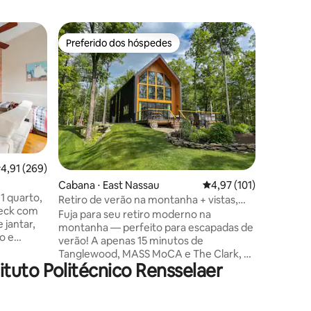
Cabana ⋅
Preferido dos hóspedes
Preferi
Preferido dos hóspedes
Preferi
O alojam
Veja mai
Prime Vi
agora! Esta cabana é um retiro
deslumbra
A varanda
para o no
cabana é
na propr
,91 de uma avaliação média de 5, 269 avaliações
4,91 (269)
chuveiro
ções
Cabana ⋅ East Nassau
4,97 de uma avaliação 
4,97 (101)
espelho 
andar
 1 quarto,
francesa 
Retiro de verão na montanha + vistas,
deck com
você é um
fogueira, banheira de hidromassagem
Fuja para seu retiro moderno na
 jantar,
sonho de um chef
montanha — perfeito para escapadas de
o e
gostar d
verão! A apenas 15 minutos de
a. South
deslumb
Tanglewood, MASS MoCA e The Clark, e
tuto Politécnico Rensselaer
perto de trilhas panorâmicas, cachoeiras,
enas 1
feiras de fazendeiros, cervejarias e
 3
pequenas cidades encantadoras. Relaxe
uma curta
na banheira de hidromassagem a lenha,