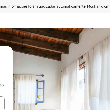
mas informações foram traduzidas automaticamente. 
Mostrar idioma
ito
ore-os usando as seta para cima e para baixo do teclado ou tocando e