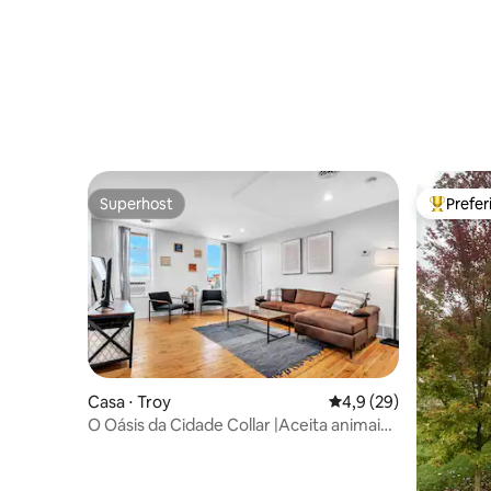
Superhost
Prefe
Superhost
Entre os
Casa ⋅ Troy
4,9 de uma avaliação 
4,9 (29)
O Oásis da Cidade Collar |Aceita animais
de estimação|Wi-Fi|Espaço de trabalho