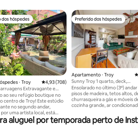
o dos hóspedes
Preferido dos hóspedes
o dos hóspedes
Preferido dos hóspedes
édia de 5, 133 avaliações
Apartamento ⋅ Troy
4
Sunny Troy 1 quarto, deck,
óspedes ⋅ Troy
4,93 de uma avaliação média de 5, 708 avalia
4,93 (708)
estacionamento, Wi-Fi, último 
Ensolarado no último (3º) andar
arruagens Extravagante e
pisos de madeira, tetos altos, 
antador
 ao seu refúgio boutique no
churrasqueira a gás e móveis de
o centro de Troy! Este estúdio
cozinha grande, ar condicionad
ante no segundo andar,
estacionamento gratuito na ru
por uma artista local, está
Central Troy (Bairro do Parque
 aluguel por temporada perto de Insti
o em uma Carriage House
Washington) rua tranquila, a ap
nte com entrada privativa, ao
quarteirão do Carmen's Cafe, a
m mural extravagante da artista
quarteirões de Russell Sage, a 
la Ek e de um pátio exuberante