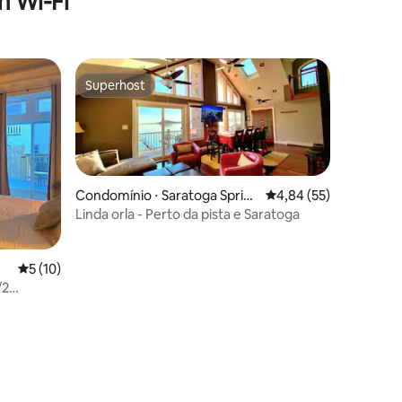
 Wi-Fi
Superhost
Superhost
Condomínio ⋅ Saratoga Sprin
4,84 de uma avaliação
4,84 (55)
gs
Linda orla - Perto da pista e Saratoga
5 de uma avaliação média de 5, 10 avaliações
5 (10)
/2