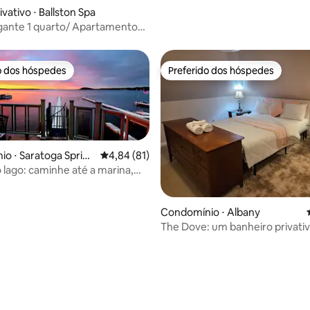
vativo ⋅ Ballston Spa
ante 1 quarto/ Apartamento
 Estado perfeito
o dos hóspedes
Preferido dos hóspedes
o dos hóspedes
Preferido dos hóspedes
o ⋅ Saratoga Spring
4,84 de uma avaliação média de 5, 81 avalia
4,84 (81)
o lago: caminhe até a marina,
tes, perto da pista
édia de 5, 357 avaliações
Condomínio ⋅ Albany
The Dove: um banheiro privati
e tranquilo