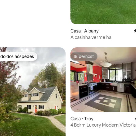
Casa ⋅ Albany
4
A casinha vermelha
rido dos hóspedes
Superhost
 melhores preferidos dos hóspedes
Superhost
média de 5, 29 avaliações
Casa ⋅ Troy
4 Bdrm Luxury Modern Victoria
Tree House