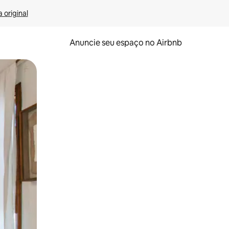
 original
Anuncie seu espaço no Airbnb
 deslizando o dedo na tela.