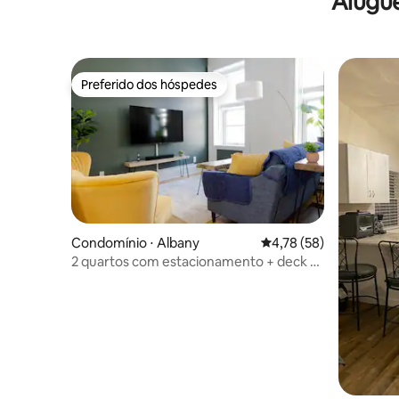
Alugu
Preferido dos hóspedes
Preferido dos hóspedes
Condomínio ⋅ Albany
4,78 de uma avaliação 
4,78 (58)
2 quartos com estacionamento + deck –
perto do centro e da MVP Arena