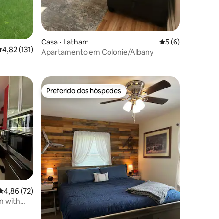
Casa ⋅ Latham
5 de uma avaliaçã
5 (6)
,82 de uma avaliação média de 5, 131 avaliações
4,82 (131)
Apartamento em Colonie/Albany
Preferido dos hóspedes
Preferido dos hóspedes
4,86 de uma avaliação média de 5, 72 avaliações
4,86 (72)
n with