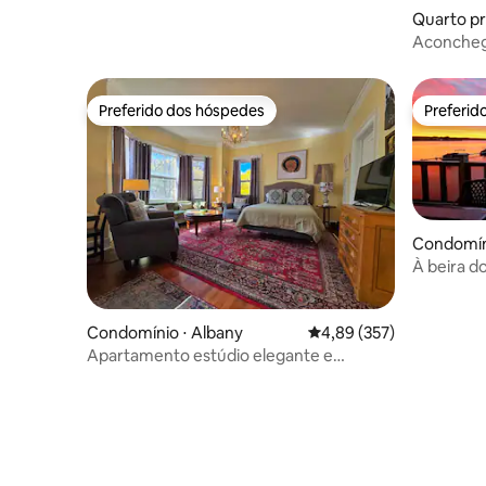
Quarto pri
Aconcheg
completo/
Preferido dos hóspedes
Preferid
Preferido dos hóspedes
Preferid
Condomíni
s
À beira d
restauran
Condomínio ⋅ Albany
4,89 de uma avaliação m
4,89 (357)
Apartamento estúdio elegante e
espaçoso em mansão histórica