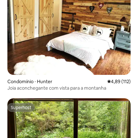
Condomínio ⋅ Hunter
4,89 de uma av
4,89 (112)
Joia aconchegante com vista para a montanha
Superhost
Superhost