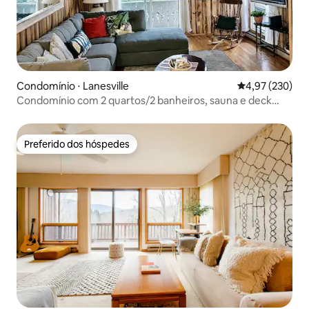
Condomínio ⋅ Lanesville
4,97 de uma av
4,97 (230)
Condomínio com 2 quartos/2 banheiros, sauna e deck
privativo em Hunter Mtn.
Preferido dos hóspedes
Preferido dos hóspedes