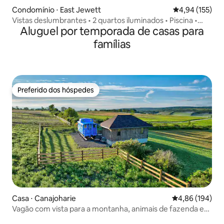
Condomínio ⋅ East Jewett
4,94 de uma av
4,94 (155)
Vistas deslumbrantes • 2 quartos iluminados • Piscina •
Aluguel por temporada de casas para
Perto da fazenda • Lagos • Fazenda
famílias
Preferido dos hóspedes
Preferido dos hóspedes
Casa ⋅ Canajoharie
4,86 de uma av
4,86 (194)
Vagão com vista para a montanha, animais de fazenda e
fogueira!