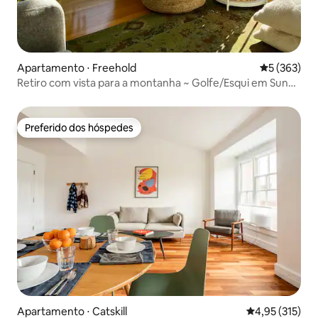
Apartamento ⋅ Freehold
5 de uma av
5 (363)
Retiro com vista para a montanha ~ Golfe/Esqui em Sunny
Hill
Preferido dos hóspedes
Preferido dos hóspedes
Apartamento ⋅ Catskill
4,95 de uma av
4,95 (315)