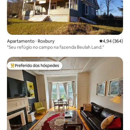
Apartamento ⋅ Roxbury
4,94 de uma ava
4,94 (364)
"Seu refúgio no campo na fazenda Beulah Land."
Preferido dos hóspedes
Entre os melhores preferidos dos hóspedes