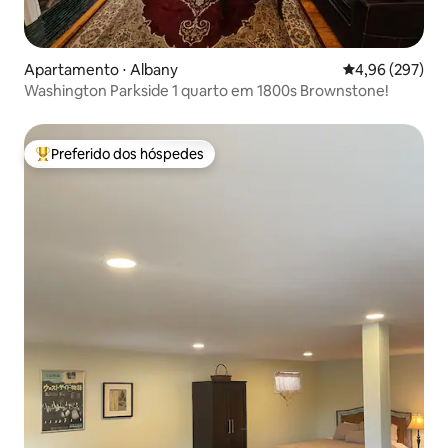
Apartamento ⋅ Albany
4,96 de uma ava
4,96 (297)
Washington Parkside 1 quarto em 1800s Brownstone!
Preferido dos hóspedes
Entre os melhores preferidos dos hóspedes