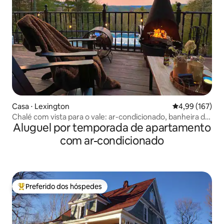
Casa ⋅ Lexington
4,99 de uma av
4,99 (167)
Chalé com vista para o vale: ar-condicionado, banheira de
Aluguel por temporada de apartamento
hidromassagem, lareira externa, jogos
com ar-condicionado
Preferido dos hóspedes
Entre os melhores preferidos dos hóspedes