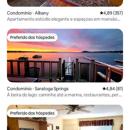
Condomínio ⋅ Albany
4,89 de uma av
4,89 (357)
Apartamento estúdio elegante e espaçoso em mansão
histórica
Preferido dos hóspedes
Preferido dos hóspedes
Condomínio ⋅ Saratoga Springs
4,84 de uma a
4,84 (81)
À beira do lago: caminhe até a marina, restaurantes, perto
da pista
Preferido dos hóspedes
Preferido dos hóspedes