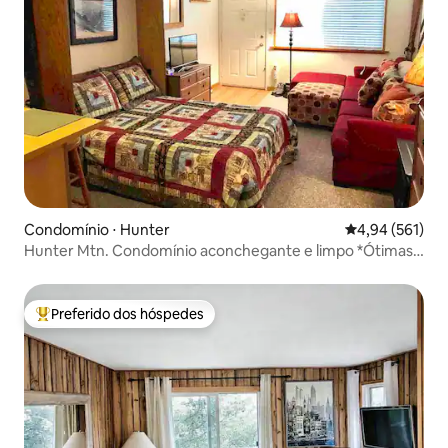
Condomínio ⋅ Hunter
4,94 de uma av
4,94 (561)
Hunter Mtn. Condomínio aconchegante e limpo *Ótimas
avaliações*
Preferido dos hóspedes
Entre os melhores preferidos dos hóspedes