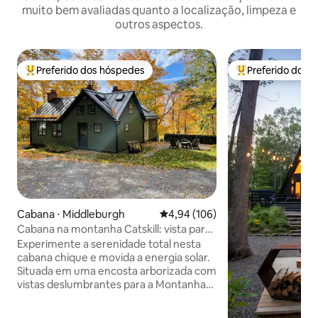
muito bem avaliadas quanto a localização, limpeza e
outros aspectos.
Preferido dos hóspedes
Preferido dos 
Entre os melhores preferidos dos hóspedes
Entre os melhore
Cabana ⋅ Middleburgh
4,94 de uma avaliação média de 
4,94 (106)
Cabana na montanha Catskill: vista para
o vale/16 claraboias
Experimente a serenidade total nesta
cabana chique e movida a energia solar.
Situada em uma encosta arborizada com
vistas deslumbrantes para a Montanha
Catskill, nossa microcasa possui 16
claraboias para observar as estrelas de