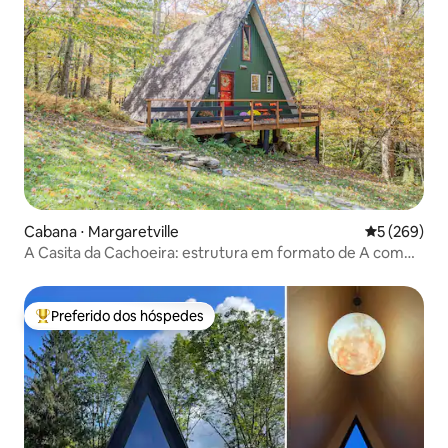
Cabana ⋅ Margaretville
5 de uma av
5 (269)
A Casita da Cachoeira: estrutura em formato de A com
cachoeira de 9 metros
Preferido dos hóspedes
Entre os melhores preferidos dos hóspedes