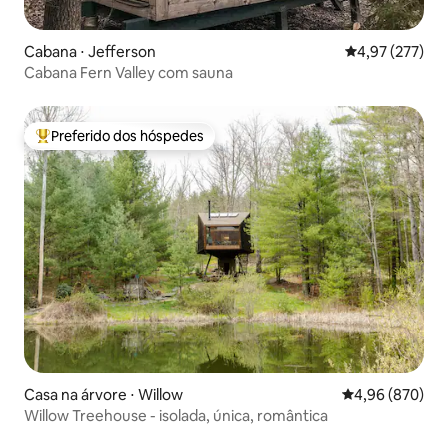
Cabana ⋅ Jefferson
4,97 de uma av
4,97 (277)
Cabana Fern Valley com sauna
Preferido dos hóspedes
Entre os melhores preferidos dos hóspedes
Casa na árvore ⋅ Willow
4,96 de uma ava
4,96 (870)
Willow Treehouse - isolada, única, romântica