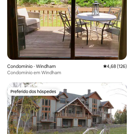
Condomínio ⋅ Windham
4,68 de uma av
4,68 (126)
Condomínio em Windham
Preferido dos hóspedes
Preferido dos hóspedes