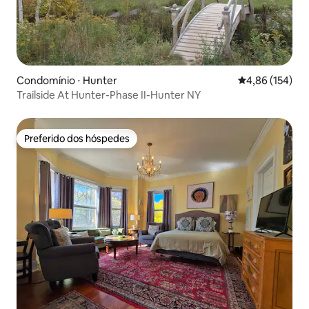
Condomínio ⋅ Hunter
4,86 de uma av
4,86 (154)
Trailside At Hunter-Phase II-Hunter NY
Preferido dos hóspedes
Preferido dos hóspedes