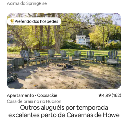
Acima do SpringRise
Preferido dos hóspedes
Entre os melhores preferidos dos hóspedes
Apartamento ⋅ Coxsackie
4,99 de uma av
4,99 (162)
Casa de praia no rio Hudson
Outros aluguéis por temporada
excelentes perto de Cavernas de Howe