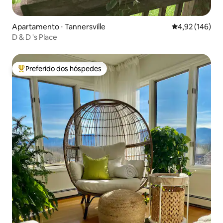
Apartamento ⋅ Tannersville
4,92 de uma av
4,92 (146)
D & D 's Place
Preferido dos hóspedes
Entre os melhores preferidos dos hóspedes