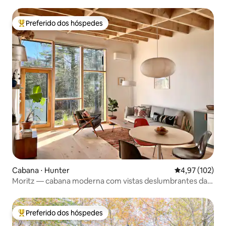
Preferido dos hóspedes
Entre os melhores preferidos dos hóspedes
Cabana ⋅ Hunter
4,97 de uma av
4,97 (102)
Moritz — cabana moderna com vistas deslumbrantes da
Hunter Mountain
Preferido dos hóspedes
Entre os melhores preferidos dos hóspedes