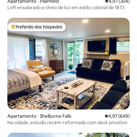
Apartamento ⋅ Plainfield
4,97 de uma ava
4,97 (304)
Loft ensolarado e cheio de luz em estilo colonial de 1873
Preferido dos hóspedes
Entre os melhores preferidos dos hóspedes
Apartamento ⋅ Shelburne Falls
4,97 de uma ava
4,97 (649)
Na cidade, estúdio recém-reformado com deck privativo