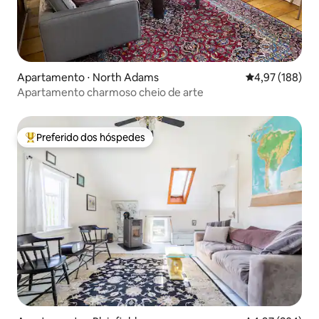
Apartamento ⋅ North Adams
4,97 de uma av
4,97 (188)
Apartamento charmoso cheio de arte
Preferido dos hóspedes
Entre os melhores preferidos dos hóspedes