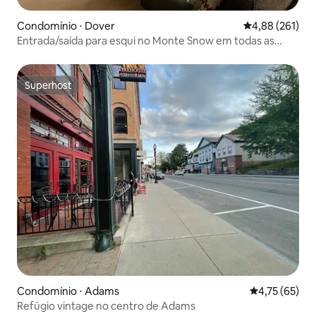
Condomínio ⋅ Dover
4,88 de uma av
4,88 (261)
Entrada/saída para esqui no Monte Snow em todas as
estações
Superhost
Superhost
Condomínio ⋅ Adams
4,75 de uma a
4,75 (65)
Refúgio vintage no centro de Adams