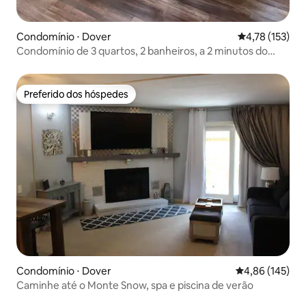
Condomínio ⋅ Dover
4,78 de uma av
4,78 (153)
Condomínio de 3 quartos, 2 banheiros, a 2 minutos do
Monte Snow!
Preferido dos hóspedes
Preferido dos hóspedes
Condomínio ⋅ Dover
4,86 de uma av
4,86 (145)
Caminhe até o Monte Snow, spa e piscina de verão