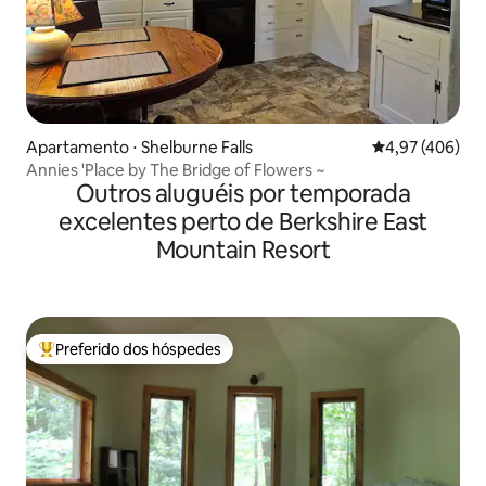
Apartamento ⋅ Shelburne Falls
4,97 de uma av
4,97 (406)
Annies 'Place by The Bridge of Flowers ~
Outros aluguéis por temporada
excelentes perto de Berkshire East
Mountain Resort
Preferido dos hóspedes
Entre os melhores preferidos dos hóspedes