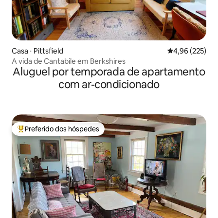
Casa ⋅ Pittsfield
4,96 de uma av
4,96 (225)
A vida de Cantabile em Berkshires
Aluguel por temporada de apartamento
com ar-condicionado
Preferido dos hóspedes
Entre os melhores preferidos dos hóspedes