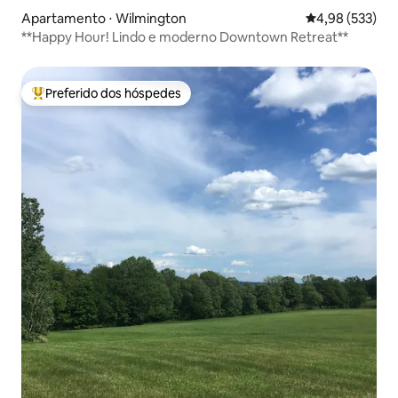
Apartamento ⋅ Wilmington
4,98 de uma av
4,98 (533)
**Happy Hour! Lindo e moderno Downtown Retreat**
Preferido dos hóspedes
Entre os melhores preferidos dos hóspedes