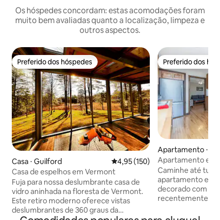
Os hóspedes concordam: estas acomodações foram
muito bem avaliadas quanto a localização, limpeza e
outros aspectos.
Preferido dos hóspedes
Preferido dos hó
Preferido dos hóspedes
Preferido dos hó
Apartamento ⋅ Sh
alls
Apartamento ensol
Casa ⋅ Guilford
4,95 de uma avaliação média de 
4,95 (150)
centro da cidade c
Caminhe até tudo 
Casa de espelhos em Vermont
montanha e o rio
apartamento enso
Fuja para nossa deslumbrante casa de
decorado com bo
vidro aninhada na floresta de Vermont.
recentemente ref
Este retiro moderno oferece vistas
coração do centro 
deslumbrantes de 360 graus da
poucos passos da 
exuberante natureza selvagem e belas