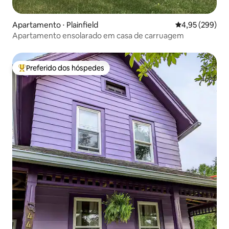
Apartamento ⋅ Plainfield
4,95 de uma ava
4,95 (299)
Apartamento ensolarado em casa de carruagem
Preferido dos hóspedes
Entre os melhores preferidos dos hóspedes