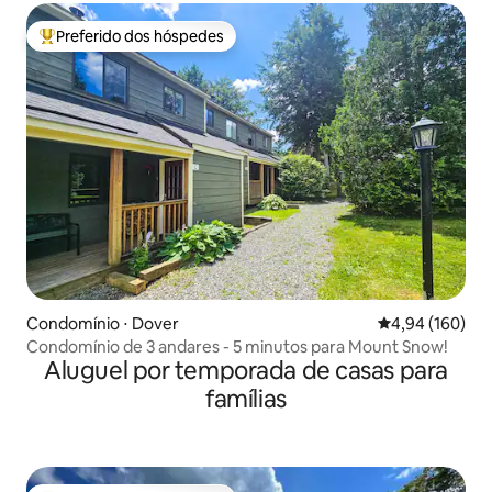
Preferido dos hóspedes
Entre os melhores preferidos dos hóspedes
Condomínio ⋅ Dover
4,94 de uma av
4,94 (160)
Condomínio de 3 andares - 5 minutos para Mount Snow!
Aluguel por temporada de casas para
famílias