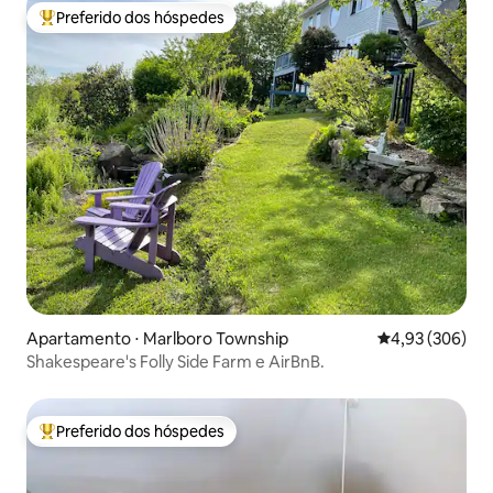
Preferido dos hóspedes
Entre os melhores preferidos dos hóspedes
Apartamento ⋅ Marlboro Township
4,93 de uma ava
4,93 (306)
Shakespeare's Folly Side Farm e AirBnB.
Preferido dos hóspedes
Entre os melhores preferidos dos hóspedes