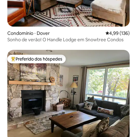
Condomínio ⋅ Dover
4,99 de uma av
4,99 (136)
Sonho de verão! O Handle Lodge em Snowtree Condos
Preferido dos hóspedes
Entre os melhores preferidos dos hóspedes