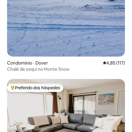
Condomínio ⋅ Dover
4,85 de uma av
4,85 (117)
Chalé de esqui no Monte Snow
Preferido dos hóspedes
Entre os melhores preferidos dos hóspedes