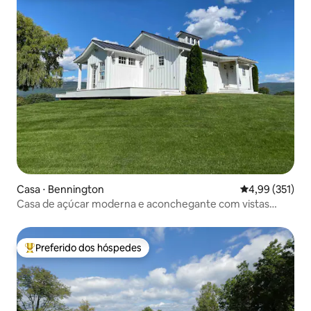
Casa ⋅ Bennington
4,99 de uma av
4,99 (351)
Casa de açúcar moderna e aconchegante com vistas
espetaculares.
Preferido dos hóspedes
Entre os melhores preferidos dos hóspedes