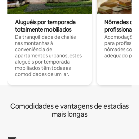
Aluguéis por temporada
Nômades digit
totalmente mobiliados
profissionais 
Da tranquilidade de chalés
Acomodações c
nas montanhas à
para profission
conveniência de
nômades com W
apartamentos urbanos, estes
adequado para 
aluguéis por temporada
mobiliados têm todas as
comodidades de um lar.
Comodidades e vantagens de estadias
mais longas