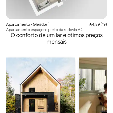
Apartamento ⋅ Gleisdorf
4,89 de uma a
4,89 (19)
Apartamento espaçoso perto da rodovia A2
O conforto de um lar e ótimos preços
mensais