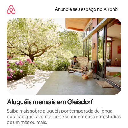
Pular
para
Anuncie seu espaço no Airbnb
o
conteúdo
Aluguéis mensais em Gleisdorf
Saiba mais sobre aluguéis por temporada de longa
duração que fazem você se sentir em casa em estadias
de um mês ou mais.