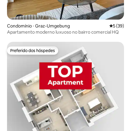
Condomínio ⋅ Graz-Umgebung
5 de uma a
5 (39)
Apartamento moderno luxuoso no bairro comercial HQ
Preferido dos hóspedes
Preferido dos hóspedes