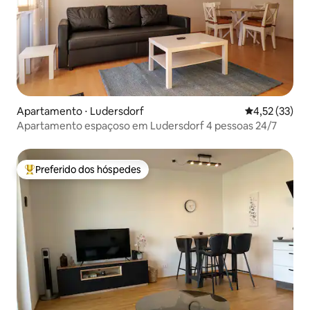
Apartamento ⋅ Ludersdorf
4,52 de uma a
4,52 (33)
Apartamento espaçoso em Ludersdorf 4 pessoas 24/7
Preferido dos hóspedes
Entre os melhores preferidos dos hóspedes