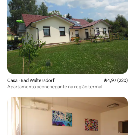
Casa ⋅ Bad Waltersdorf
4,97 de uma av
4,97 (220)
Apartamento aconchegante na região termal