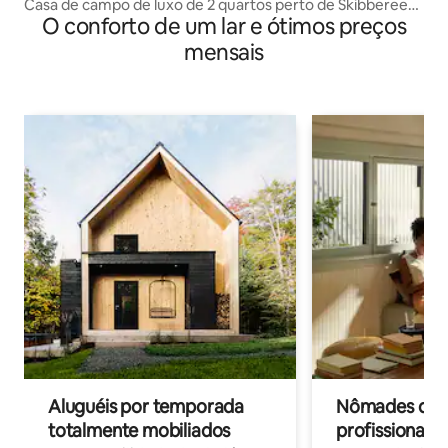
Casa de campo de luxo de 2 quartos perto de Skibbereen
O conforto de um lar e ótimos preços
West Cork
mensais
Aluguéis por temporada
Nômades digit
totalmente mobiliados
profissionais 