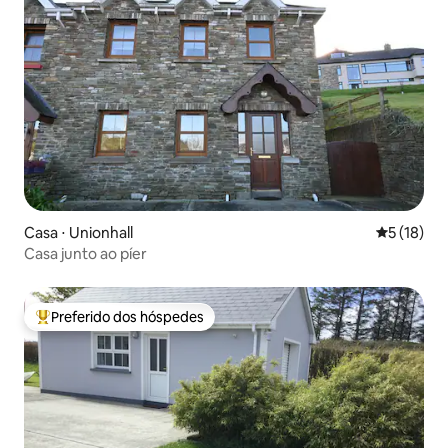
Casa ⋅ Unionhall
5 de uma a
5 (18)
Casa junto ao píer
Preferido dos hóspedes
Entre os melhores preferidos dos hóspedes