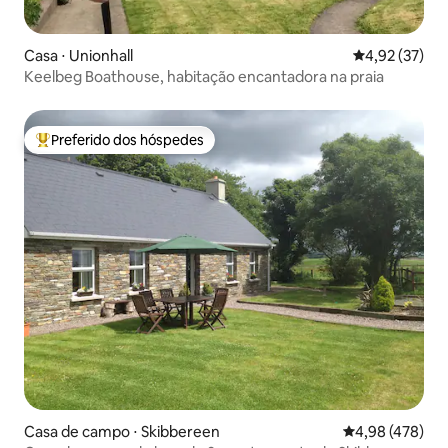
Casa ⋅ Unionhall
4,92 de uma a
4,92 (37)
Keelbeg Boathouse, habitação encantadora na praia
Preferido dos hóspedes
Entre os melhores preferidos dos hóspedes
Casa de campo ⋅ Skibbereen
4,98 de uma av
4,98 (478)