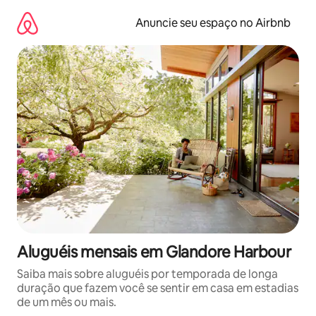
Pular
para
Anuncie seu espaço no Airbnb
o
conteúdo
Aluguéis mensais em Glandore Harbour
Saiba mais sobre aluguéis por temporada de longa
duração que fazem você se sentir em casa em estadias
de um mês ou mais.