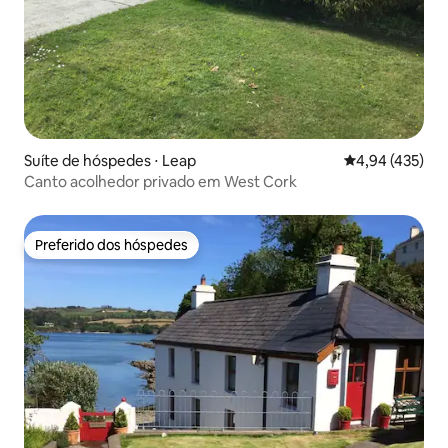
Suíte de hóspedes ⋅ Leap
4,94 de uma av
4,94 (435)
Canto acolhedor privado em West Cork
Preferido dos hóspedes
Preferido dos hóspedes