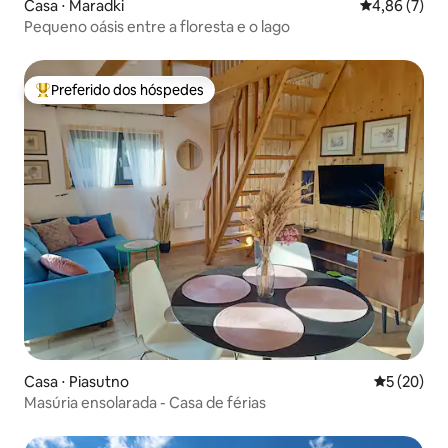
Casa ⋅ Maradki
4,86 de uma 
4,86 (7)
Pequeno oásis entre a floresta e o lago
Preferido dos hóspedes
Entre os melhores preferidos dos hóspedes
Casa ⋅ Piasutno
5 de uma a
5 (20)
Masúria ensolarada - Casa de férias