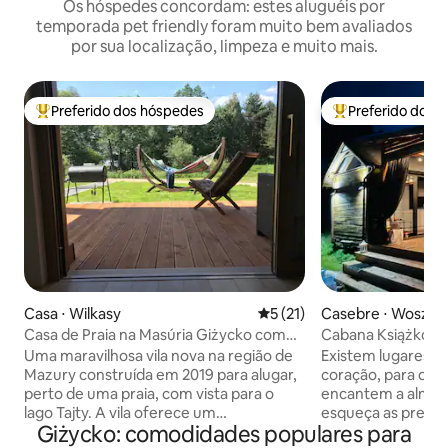
Os hóspedes concordam: estes aluguéis por
temporada pet friendly foram muito bem avaliados
por sua localização, limpeza e muito mais.
Preferido dos hóspedes
Preferido dos 
Entre os melhores preferidos dos hóspedes
Entre os melhore
Casa ⋅ Wilkasy
5 de uma avaliação média de
5 (21)
Casebre ⋅ Woszcz
Casa de Praia na Masúria Giżycko com
Cabana Książko na
jacuzzi e sauna
Uma maravilhosa vila nova na região de
Existem lugares o
Mazury construída em 2019 para alugar,
coração, para que 
perto de uma praia, com vista para o
encantem a alma,
lago Tajty. A vila oferece um
esqueça as preocu
Giżycko: comodidades populares para
relaxamento luxuoso e confortável.
cotidiana e tamb