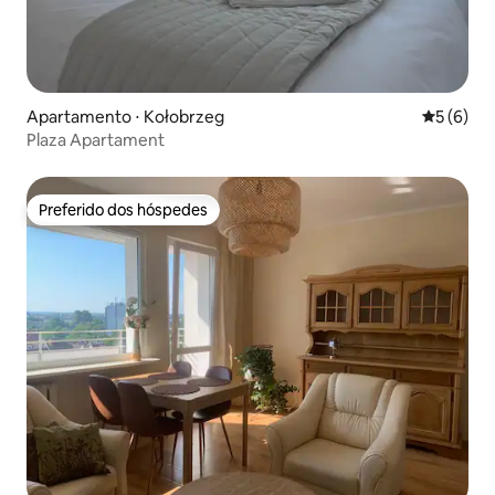
Apartamento ⋅ Kołobrzeg
5 de uma 
5 (6)
Plaza Apartament
Preferido dos hóspedes
Preferido dos hóspedes