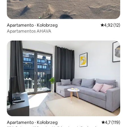
Apartamento ⋅ Kołobrzeg
4,92 de uma a
4,92 (12)
Apartamentos AHAVA
Apartamento ⋅ Kołobrzeg
4,7 de uma av
4,7 (119)