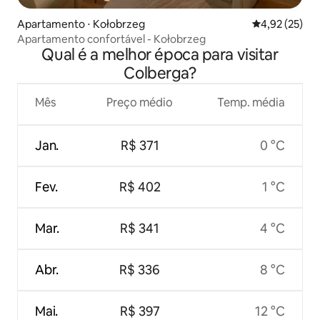
Apartamento ⋅ Kołobrzeg
4,92 de uma a
4,92 (25)
Apartamento confortável - Kołobrzeg
Qual é a melhor época para visitar
Colberga?
Mês
Preço médio
Temp. média
Jan.
R$ 371
0 °C
Fev.
R$ 402
1 °C
Mar.
R$ 341
4 °C
Abr.
R$ 336
8 °C
Mai.
R$ 397
12 °C