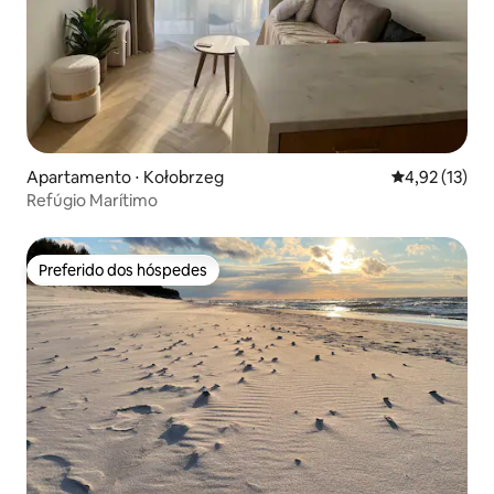
Apartamento ⋅ Kołobrzeg
4,92 de uma a
4,92 (13)
Refúgio Marítimo
Preferido dos hóspedes
Preferido dos hóspedes