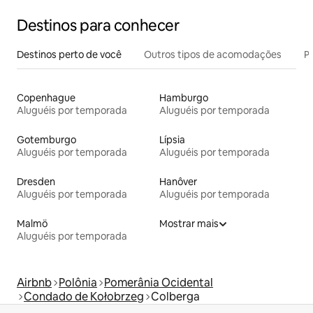
Destinos para conhecer
Destinos perto de você
Outros tipos de acomodações
Pr
Copenhague
Hamburgo
Aluguéis por temporada
Aluguéis por temporada
Gotemburgo
Lípsia
Aluguéis por temporada
Aluguéis por temporada
Dresden
Hanôver
Aluguéis por temporada
Aluguéis por temporada
Malmö
Mostrar mais
Aluguéis por temporada
Airbnb
Polônia
Pomerânia Ocidental
Condado de Kołobrzeg
Colberga