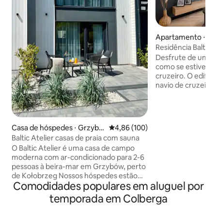
Apartamento ⋅ Ko
Residência Baltic 
Desfrute de uma e
como se estivess
cruzeiro. O edifíc
navio de cruzeiro,
sauna (aberta o a
banheira de hidr
(maio a setembro)
para relaxar. No su
Casa de hóspedes ⋅ Grzybo
4,86 de uma avaliação média de 
4,86 (100)
grande academia d
wo
Baltic Atelier casas de praia com sauna
condicionado. O a
O Baltic Atelier é uma casa de campo
também inclui um 
moderna com ar-condicionado para 2-6
aproximadamente
pessoas à beira-mar em Grzybów, perto
Estacionamento pr
de Kołobrzeg Nossos hóspedes estão
vigilância por víde
Comodidades populares em aluguel por
esperando por: - Sala de estar com ar
no porto, a praia p
condicionado com sofá-cama, área de
15 minutos a pé
temporada em Colberga
refeições, TV, WIFI grátis, - Cozinha com
placa de indução, máquina de lavar