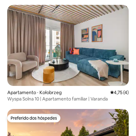
Apartamento ⋅ Kołobrzeg
4,75 de uma 
4,75 (4)
Wyspa Solna 10 | Apartamento familiar | Varanda
Preferido dos hóspedes
Preferido dos hóspedes