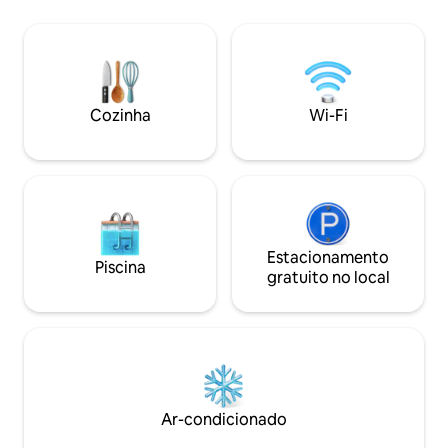
louça, geladeira e equipamentos,
máquina de café para cápsulas - camas
confortáveis com colchão e roupa de
cama de hotel - banheiro e chuveiro
com efeito de chuva - mobília do pátio e
do pátio - Churrasco - estacionamento
Cozinha
Wi-Fi
gratuito - Sauna ao ar livre (custo extra)
Estacionamento
Piscina
gratuito no local
Ar-condicionado