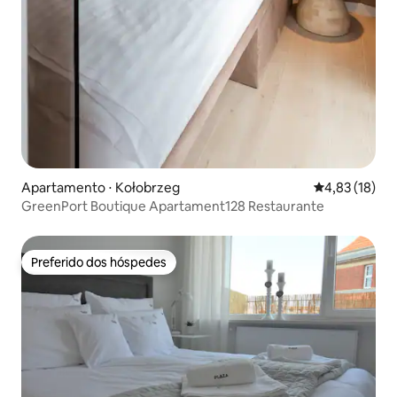
Apartamento ⋅ Kołobrzeg
4,83 de uma a
4,83 (18)
GreenPort Boutique Apartament128 Restaurante
Preferido dos hóspedes
Preferido dos hóspedes