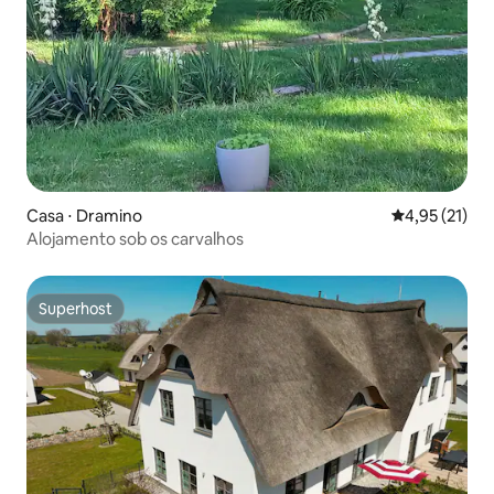
Casa ⋅ Dramino
4,95 de uma a
4,95 (21)
Alojamento sob os carvalhos
Superhost
Superhost