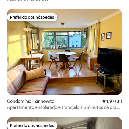
Preferido dos hóspedes
Preferido dos hóspedes
Condomínio ⋅ Zinnowitz
4,97 de uma a
4,97 (31)
Apartamento ensolarado e tranquilo a 5 minutos da praia
e do centro
Preferido dos hóspedes
Preferido dos hóspedes