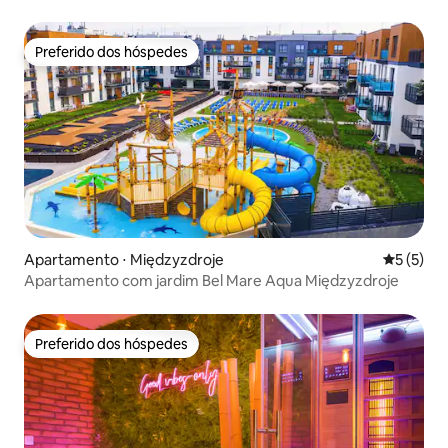
Preferido dos hóspedes
Preferido dos hóspedes
Apartamento ⋅ Międzyzdroje
5 de uma 
5 (5)
Apartamento com jardim Bel Mare Aqua Międzyzdroje
Preferido dos hóspedes
Preferido dos hóspedes