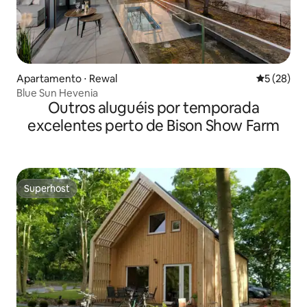
Apartamento ⋅ Rewal
5 de uma a
5 (28)
Blue Sun Hevenia
Outros aluguéis por temporada
excelentes perto de Bison Show Farm
Superhost
Superhost