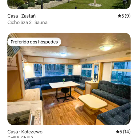
Casa ⋅ Zastań
5 de uma 
5 (9)
Cicho Sza 2 I Sauna
Preferido dos hóspedes
Preferido dos hóspedes
Casa ⋅ Kołczewo
5 de uma a
5 (14)