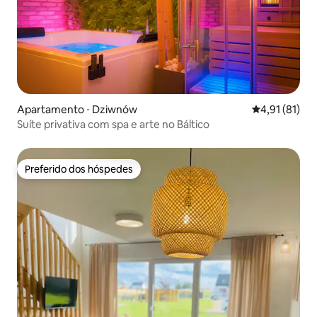
Apartamento ⋅ Dziwnów
4,91 de uma a
4,91 (81)
Suíte privativa com spa e arte no Báltico
Preferido dos hóspedes
Preferido dos hóspedes