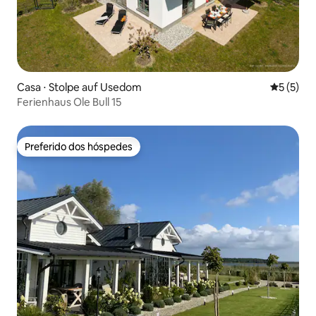
Casa ⋅ Stolpe auf Usedom
5 de uma 
5 (5)
Ferienhaus Ole Bull 15
Preferido dos hóspedes
Preferido dos hóspedes