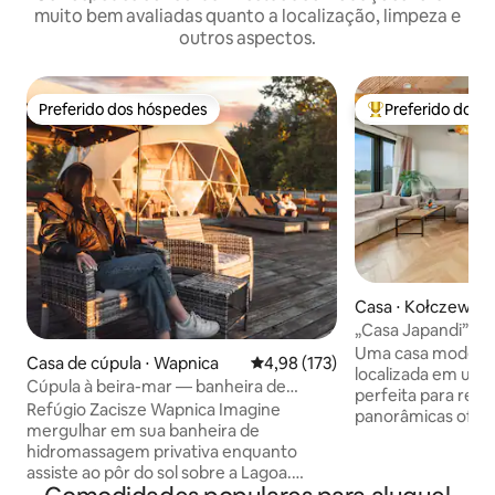
muito bem avaliadas quanto a localização, limpeza e
outros aspectos.
Preferido dos hóspedes
Preferido dos 
Preferido dos hóspedes
Entre os melhore
Casa ⋅ Kołczewo
„Casa Japandi” • A
Uma casa modern
Casa de cúpula ⋅ Wapnica
4,98 de uma avaliação média de 
4,98 (173)
localizada em um l
Cúpula à beira-mar — banheira de
perfeita para relax
hidromassagem privativa, sauna, pôr do
Refúgio Zacisze Wapnica Imagine
panorâmicas ofer
sol
mergulhar em sua banheira de
natureza e prados
hidromassagem privativa enquanto
ligeira elevação p
assiste ao pôr do sol sobre a Lagoa.
desfrute da tranqu
Nossa cúpula glamping é um lugar