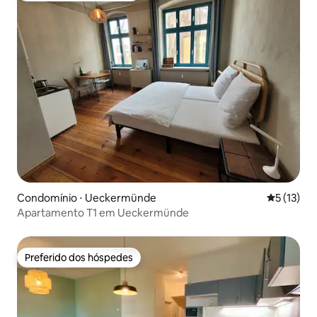
Condomínio ⋅ Ueckermünde
5 de uma a
5 (13)
Apartamento T1 em Ueckermünde
Preferido dos hóspedes
Preferido dos hóspedes