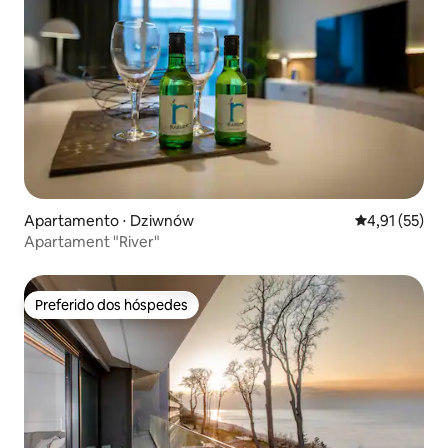
Apartamento ⋅ Dziwnów
4,91 de uma a
4,91 (55)
Apartament "River"
Preferido dos hóspedes
Preferido dos hóspedes