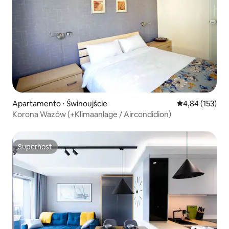
Apartamento ⋅ Świnoujście
4,84 de uma av
4,84 (153)
Korona Wazów (+Klimaanlage / Aircondidion)
Superhost
Superhost