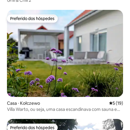
Grill & Chill 2
Preferido dos hóspedes
Preferido dos hóspedes
Casa ⋅ Kołczewo
5 de uma a
5 (19)
Villa Warto, ou seja, uma casa escandinava com sauna e
banheira de hidromassagem
Preferido dos hóspedes