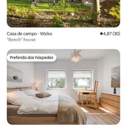
Casa de campo ⋅ Wicko
4,87 de uma a
4,87 (30)
"Beech" house
Preferido dos hóspedes
Preferido dos hóspedes