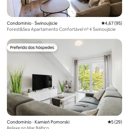
Condomínio ⋅ Świnoujście
4,67 de uma a
4,67 (95)
Forest&Sea Apartamento Confortável nº 4 Świnoujście
Preferido dos hóspedes
Preferido dos hóspedes
Condomínio ⋅ Kamień Pomorski
5 de uma a
5 (29)
Relaxe no Mar Báltico