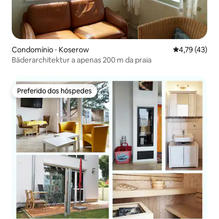
Condomínio ⋅ Koserow
4,79 de uma a
4,79 (43)
Bäderarchitektur a apenas 200 m da praia
Preferido dos hóspedes
Preferido dos hóspedes