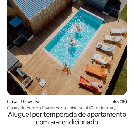
Casa ⋅ Dziwnów
5 de uma a
5 (15)
Casas de campo Płyniewoda - piscina, 450 m do mar,
Aluguel por temporada de apartamento
lareira
com ar-condicionado