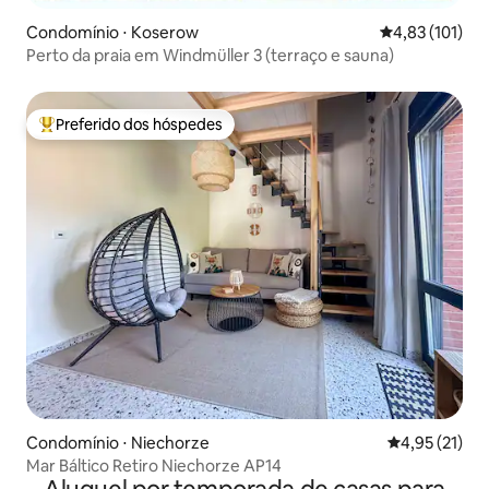
Condomínio ⋅ Koserow
4,83 de uma av
4,83 (101)
Perto da praia em Windmüller 3 (terraço e sauna)
Preferido dos hóspedes
Entre os melhores preferidos dos hóspedes
Condomínio ⋅ Niechorze
4,95 de uma a
4,95 (21)
Mar Báltico Retiro Niechorze AP14