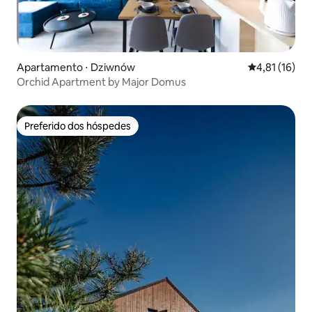
Apartamento ⋅ Dziwnów
4,81 de uma a
4,81 (16)
Orchid Apartment by Major Domus
Preferido dos hóspedes
Preferido dos hóspedes