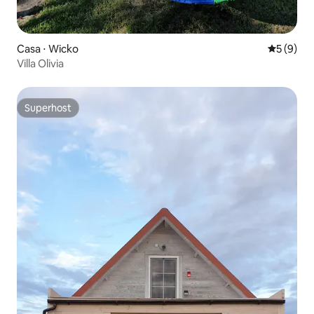
Casa ⋅ Wicko
5 de uma 
5 (9)
Villa Olivia
Superhost
Superhost