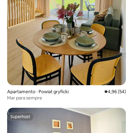
Apartamento ⋅ Powiat gryficki
4,96 de uma a
4,96 (54)
Mar para sempre
Superhost
Superhost