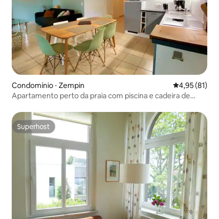
Condomínio ⋅ Zempin
4,95 de uma a
4,95 (81)
Apartamento perto da praia com piscina e cadeira de
praia*
Superhost
Superhost