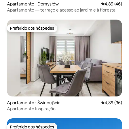
Apartamento ⋅ Domysłów
4,89 de uma a
4,89 (46)
Apartamento — terraço e acesso ao jardim e à floresta
Preferido dos hóspedes
Preferido dos hóspedes
Apartamento ⋅ Świnoujście
4,89 de uma a
4,89 (36)
Apartamento Inspiração
Preferido dos hóspedes