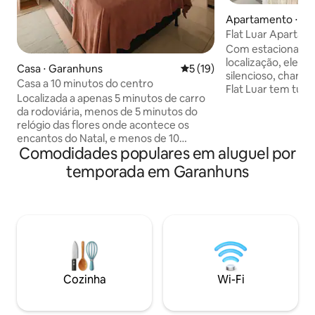
Apartamento ⋅ G
Flat Luar Aparta
Centro SESC FIG
Com estacionamen
localização, ele é
Casa ⋅ Garanhuns
5 de uma avaliação média de
5 (19)
silencioso, charm
Casa a 10 minutos do centro
Flat Luar tem tudo
Localizada a apenas 5 minutos de carro
uma estadia confo
da rodoviária, menos de 5 minutos do
centro, parques, 
relógio das flores onde acontece os
farmácias. Possui 
encantos do Natal, e menos de 10
condicionado, Sma
Comodidades populares em aluguel por
minutos da praça mestre dominguinhos,
bem equipada com
palco dos eventos mais tradicionais da
temporada em Garanhuns
microondas, sandui
cidade, como o “Viva Dominguinhos” e o
e demais utensíli
“Festival de Inverno”. A casa está situada
cozinha, além de u
em um bairro tranquilo e de fácil acesso,
Disponibilizamos 
ideal para quem busca conforto e
banho
praticidade. Você estará próximo a
padarias, mercados, bares e tudo que
precisa para uma estadia agradável
@kikokitnet
Cozinha
Wi-Fi