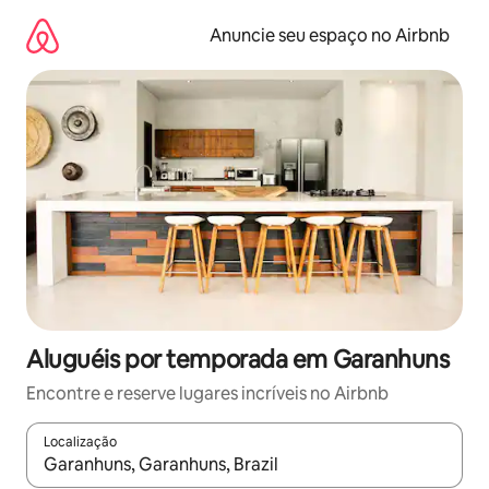
Pular
para
Anuncie seu espaço no Airbnb
o
conteúdo
Aluguéis por temporada em Garanhuns
Encontre e reserve lugares incríveis no Airbnb
Localização
Quando os resultados estiverem disponíveis, explore-os usando