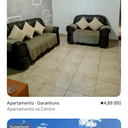
Apartamento ⋅ Garanhuns
4,89 de uma a
4,89 (85)
Apartamento no Centro
Superhost