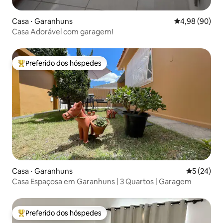
Casa ⋅ Garanhuns
4,98 de uma av
4,98 (90)
Casa Adorável com garagem!
Preferido dos hóspedes
Entre os melhores preferidos dos hóspedes
Casa ⋅ Garanhuns
5 de uma a
5 (24)
Casa Espaçosa em Garanhuns | 3 Quartos | Garagem
Preferido dos hóspedes
Entre os melhores preferidos dos hóspedes