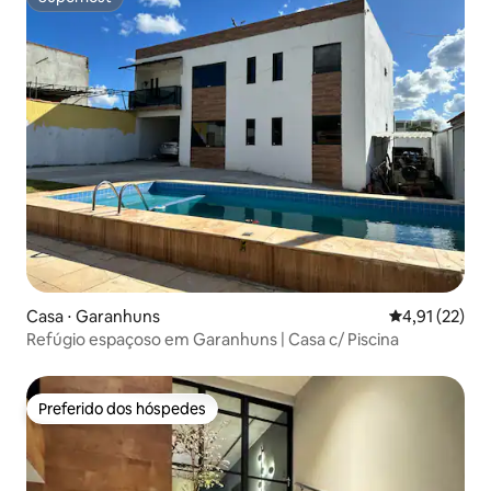
Superhost
Casa ⋅ Garanhuns
4,91 de uma a
4,91 (22)
Refúgio espaçoso em Garanhuns | Casa c/ Piscina
Preferido dos hóspedes
Preferido dos hóspedes