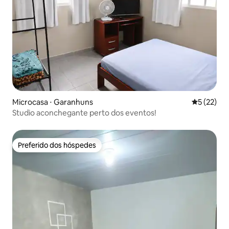
Microcasa ⋅ Garanhuns
5 de uma a
5 (22)
Studio aconchegante perto dos eventos!
Preferido dos hóspedes
Preferido dos hóspedes