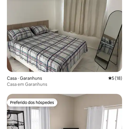
Casa ⋅ Garanhuns
5 de uma a
5 (18)
Casa em Garanhuns
Preferido dos hóspedes
Preferido dos hóspedes