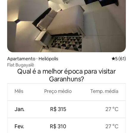
Apartamento ⋅ Heliópolis
5 de uma a
5 (61)
Flat Bugayalê
Qual é a melhor época para visitar
Garanhuns?
Mês
Preço médio
Temp. média
Jan.
R$ 315
27 °C
Fev.
R$ 310
27 °C