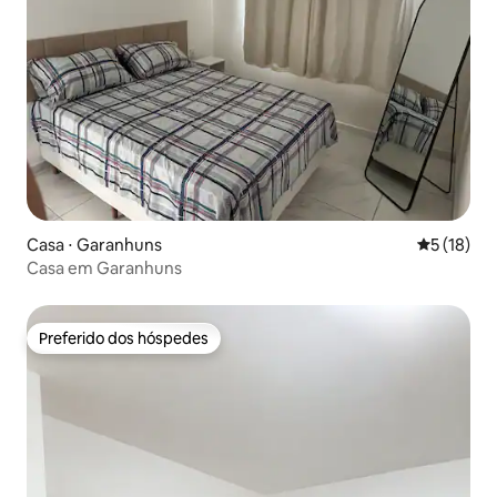
Casa ⋅ Garanhuns
5 de uma a
5 (18)
Casa em Garanhuns
Preferido dos hóspedes
Preferido dos hóspedes