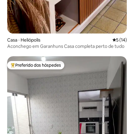
Casa ⋅ Heliópolis
5 de uma a
5 (14)
Aconchego em Garanhuns Casa completa perto de tudo
Preferido dos hóspedes
Entre os melhores preferidos dos hóspedes