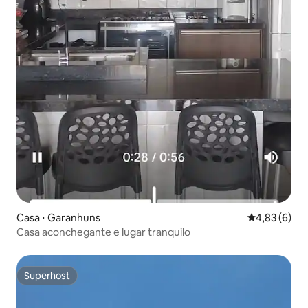
Casa ⋅ Garanhuns
4,83 de uma 
4,83 (6)
Casa aconchegante e lugar tranquilo
Superhost
Superhost