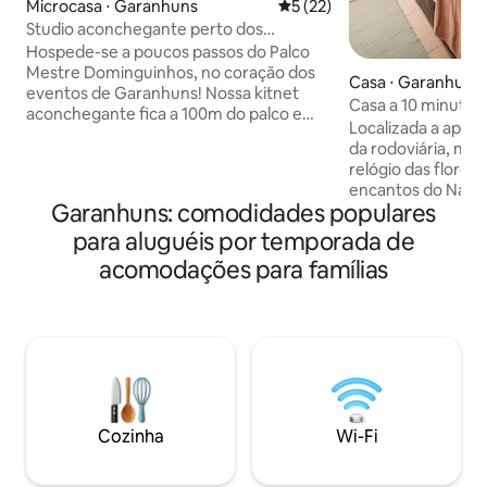
Microcasa ⋅ Garanhuns
5 de uma avaliação média de
5 (22)
Studio aconchegante perto dos
eventos!
Hospede-se a poucos passos do Palco
Mestre Dominguinhos, no coração dos
Casa ⋅ Garanhuns
eventos de Garanhuns! Nossa kitnet
Casa a 10 minutos
aconchegante fica a 100m do palco e
Localizada a apen
bem proximo ao centro. Quarto com
da rodoviária, me
banheiro, cozinha integrada à sala e
relógio das flores
mercearia ao lado. Perfeita para quem
encantos do Natal
quer conforto, praticidade e uma boa
Garanhuns: comodidades populares
minutos da praça
localização. Ideal para casais,
palco dos eventos 
para aluguéis por temporada de
estudantes, viajantes a trabalho ou para
cidade, como o “V
quem quer curtir shows e eventos sem
acomodações para famílias
“Festival de Inverno”. A casa está s
gastar com transporte. OBS: ideal para
em um bairro tranq
casal mas podemos disponibilizar
ideal para quem b
colchão para mais hóspedes!
praticidade. Você 
padarias, mercado
precisa para uma 
@kikokitnet
Cozinha
Wi-Fi