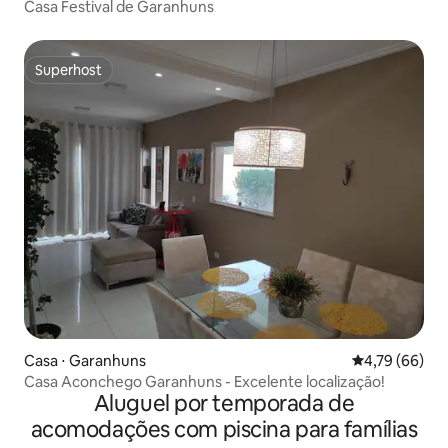
Casa Festival de Garanhuns
Superhost
Superhost
Casa ⋅ Garanhuns
4,79 de uma a
4,79 (66)
Casa Aconchego Garanhuns - Excelente localização!
Aluguel por temporada de
acomodações com piscina para famílias