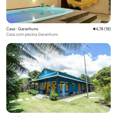
Casa ⋅ Garanhuns
4,78 de uma a
4,78 (18)
Casa com piscina Garanhuns