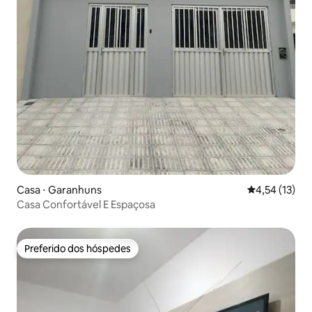
Casa ⋅ Garanhuns
4,54 de uma a
4,54 (13)
Casa Confortável E Espaçosa
Preferido dos hóspedes
Preferido dos hóspedes