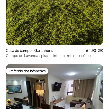
Casa de campo ⋅ Garanhuns
4,93 de uma a
4,93 (29)
Campo de Lavanda+ piscina infinita+moinho icônico
Preferido dos hóspedes
Preferido dos hóspedes