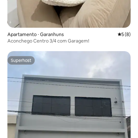
Apartamento ⋅ Garanhuns
5 de uma 
5 (8)
Aconchego Centro 3/4 com Garagem!
Superhost
Superhost