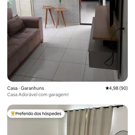
Casa ⋅ Garanhuns
4,98 de uma av
4,98 (90)
Casa Adorável com garagem!
Preferido dos hóspedes
Entre os melhores preferidos dos hóspedes