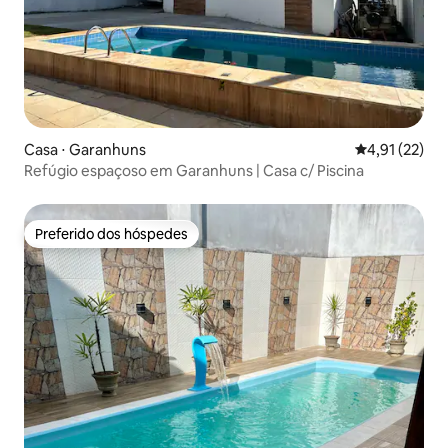
Casa ⋅ Garanhuns
4,91 de uma a
4,91 (22)
Refúgio espaçoso em Garanhuns | Casa c/ Piscina
Preferido dos hóspedes
Preferido dos hóspedes