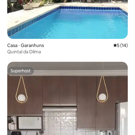
Casa ⋅ Garanhuns
5 de uma a
5 (14)
Quintal da Dilma
Superhost
Superhost