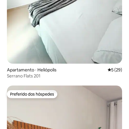
Apartamento ⋅ Heliópolis
5 de uma a
5 (29)
Serrano Flats 201
Preferido dos hóspedes
Preferido dos hóspedes