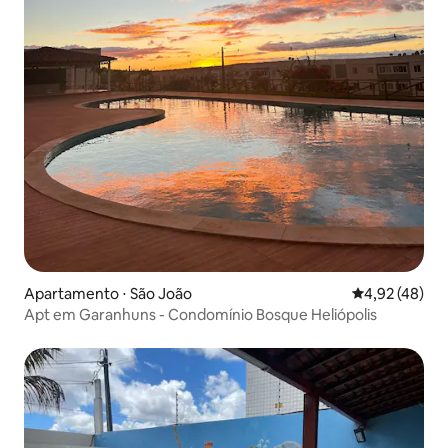
Apartamento ⋅ São João
4,92 de uma a
4,92 (48)
Apt em Garanhuns - Condomínio Bosque Heliópolis