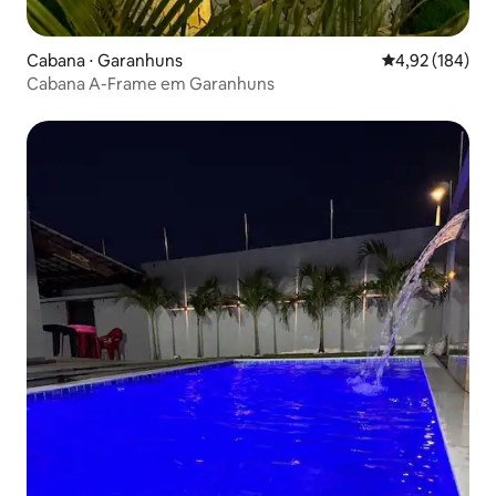
Cabana ⋅ Garanhuns
4,92 de uma av
4,92 (184)
Cabana A-Frame em Garanhuns