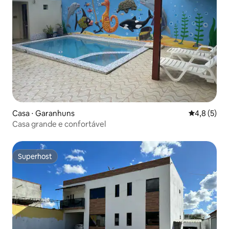
Casa ⋅ Garanhuns
4,8 de uma 
4,8 (5)
Casa grande e confortável
Superhost
Superhost