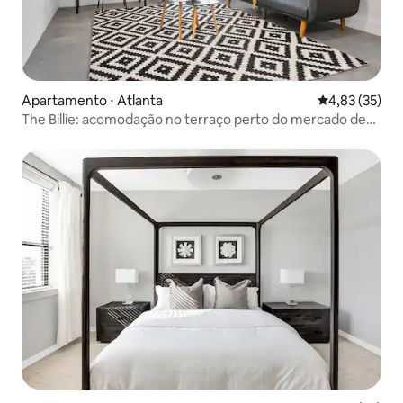
Apartamento ⋅ Atlanta
4,83 de uma a
4,83 (35)
The Billie: acomodação no terraço perto do mercado de
Ponce City