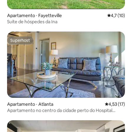
Apartamento ⋅ Fayetteville
4,7 de uma a
4,7 (10)
Suíte de hóspedes da Ina
Superhost
Superhost
Apartamento ⋅ Atlanta
4,53 de uma a
4,53 (17)
Apartamento no centro da cidade perto do Hospital
EMORY com varanda