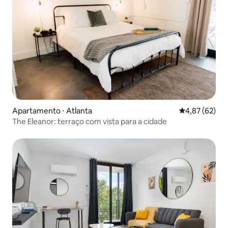
Apartamento ⋅ Atlanta
4,87 de uma a
4,87 (62)
The Eleanor: terraço com vista para a cidade