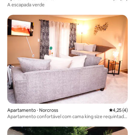
A escapada verde
Apartamento ⋅ Norcross
4,25 de uma 
4,25 (4)
Apartamento confortável com cama king size requintada
com piscina/academia