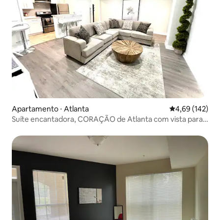
Apartamento ⋅ Atlanta
4,69 de uma av
4,69 (142)
Suíte encantadora, CORAÇÃO de Atlanta com vista para
o horizonte