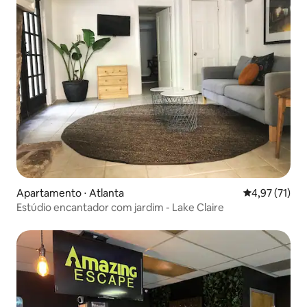
Apartamento ⋅ Atlanta
4,97 de uma a
4,97 (71)
Estúdio encantador com jardim - Lake Claire