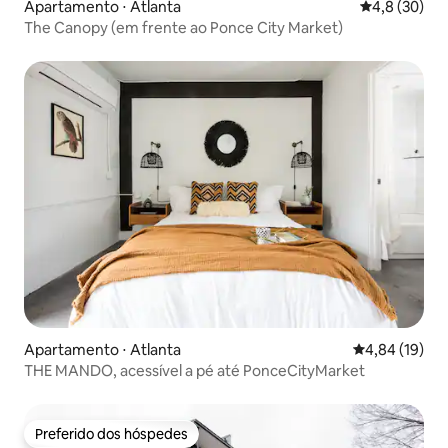
Apartamento ⋅ Atlanta
4,8 de uma a
4,8 (30)
The Canopy (em frente ao Ponce City Market)
Apartamento ⋅ Atlanta
4,84 de uma a
4,84 (19)
THE MANDO, acessível a pé até PonceCityMarket
Preferido dos hóspedes
Preferido dos hóspedes