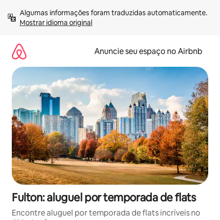
Pular
Algumas informações foram traduzidas automaticamente. 
para
Mostrar idioma original
o
conteúdo
Anuncie seu espaço no Airbnb
Fulton: aluguel por temporada de flats
Encontre aluguel por temporada de flats incríveis no