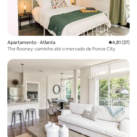
Apartamento ⋅ Atlanta
4,81 de uma a
4,81 (37)
The Rooney: caminhe até o mercado de Ponce City