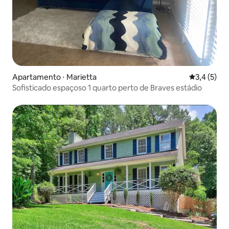
Apartamento ⋅ Marietta
3,4 de uma 
3,4 (5)
Sofisticado espaçoso 1 quarto perto de Braves estádio