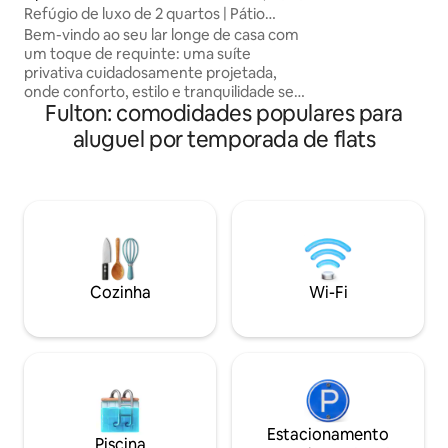
deve corresponde
n
Refúgio de luxo de 2 quartos | Pátio
identificação com 
privativo • Tranquilo e limpo
Bem-vindo ao seu lar longe de casa com
Estacionamento c
um toque de requinte: uma suíte
no local por $ 58 p
privativa cuidadosamente projetada,
onde conforto, estilo e tranquilidade se
Fulton: comodidades populares para
unem com naturalidade. Este espaço
deslumbrante oferece uma experiência
aluguel por temporada de flats
de luxo com a privacidade de sua própria
entrada, perfeito para hóspedes que
valorizam o relaxamento e o requinte.
Situado em uma área tranquila e bem
estabelecida perto do Stone Mountain
Park, você desfrutará de fácil acesso a:
Trilhas panorâmicas para caminhadas e
ciclismo Um belo campo de golfe
Cozinha
Wi-Fi
Parques infantis para famílias e espaços
externos com piscina.
Estacionamento
Piscina