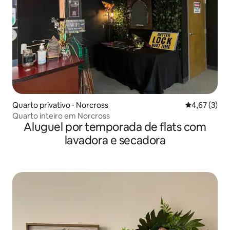
Quarto privativo ⋅ Norcross
4,67 de uma 
4,67 (3)
Quarto inteiro em Norcross
Aluguel por temporada de flats com
lavadora e secadora