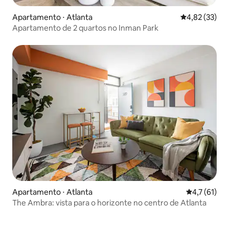
Apartamento ⋅ Atlanta
4,82 de uma a
4,82 (33)
Apartamento de 2 quartos no Inman Park
Apartamento ⋅ Atlanta
4,7 de uma a
4,7 (61)
The Ambra: vista para o horizonte no centro de Atlanta