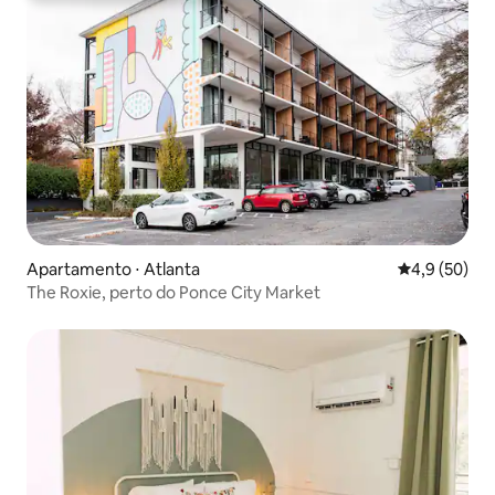
Apartamento ⋅ Atlanta
4,9 de uma a
4,9 (50)
The Roxie, perto do Ponce City Market