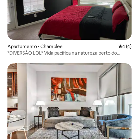
Apartamento ⋅ Chamblee
4 de uma 
4 (4)
*DIVERSÃO LOL* Vida pacífica na natureza perto do
shopping LENOX!