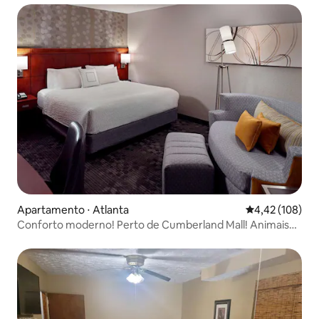
Apartamento ⋅ Atlanta
4,42 de uma av
4,42 (108)
Conforto moderno! Perto de Cumberland Mall! Animais
de estimação permitidos