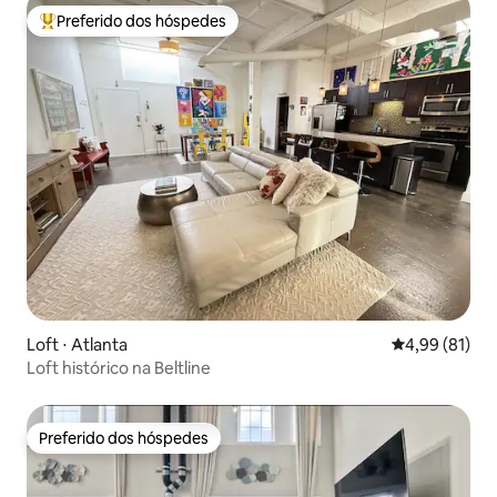
Preferido dos hóspedes
Entre os melhores preferidos dos hóspedes
Loft ⋅ Atlanta
4,99 de uma a
4,99 (81)
Loft histórico na Beltline
Preferido dos hóspedes
Preferido dos hóspedes