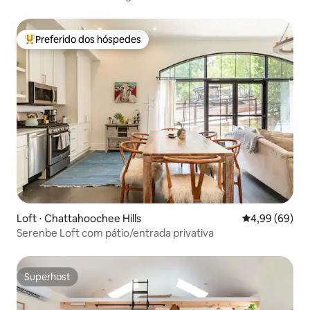
Preferido dos hóspedes
Entre os melhores preferidos dos hóspedes
Loft ⋅ Chattahoochee Hills
4,99 de uma av
4,99 (69)
Serenbe Loft com pátio/entrada privativa
Superhost
Superhost