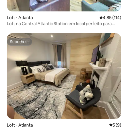
Loft ⋅ Atlanta
4,85 de uma av
4,85 (114)
Loft na Central Atlantic Station em local perfeito para
caminhadas
Superhost
Superhost
Loft ⋅ Atlanta
5 de uma 
5 (9)