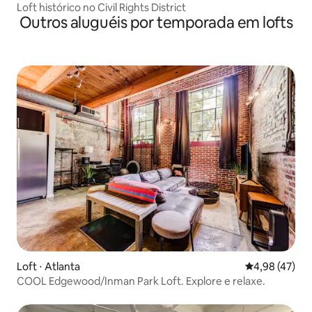
Loft histórico no Civil Rights District
Outros aluguéis por temporada em lofts
Loft ⋅ Atlanta
4,98 de uma a
4,98 (47)
COOL Edgewood/Inman Park Loft. Explore e relaxe.