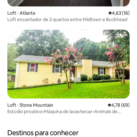
Loft ⋅ Atlanta
4,63 de uma a
4,63 (16)
Loft encantador de 2 quartos entre Midtown e Buckhead
Loft ⋅ Stone Mountain
4,78 de uma a
4,78 (69)
Estúdio privativo•Máquina de lavar/secar•Animais de
estimação permitidos• Estacionamento na rua
Destinos para conhecer