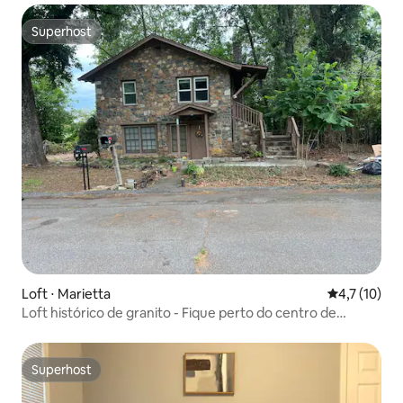
Superhost
Superhost
Loft ⋅ Marietta
4,7 de uma a
4,7 (10)
Loft histórico de granito - Fique perto do centro de
Marietta
Superhost
Superhost