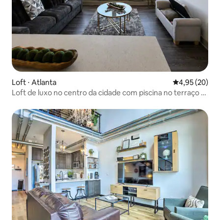
Loft ⋅ Atlanta
4,95 de uma a
4,95 (20)
Loft de luxo no centro da cidade com piscina no terraço e
vista do horizonte