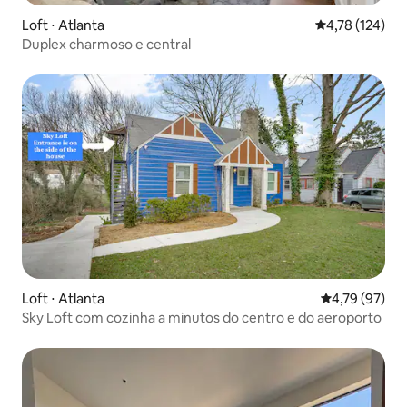
Loft ⋅ Atlanta
4,78 de uma av
4,78 (124)
Duplex charmoso e central
Loft ⋅ Atlanta
4,79 de uma a
4,79 (97)
Sky Loft com cozinha a minutos do centro e do aeroporto