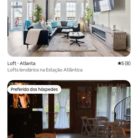
Loft ⋅ Atlanta
5 de uma 
5 (8)
Lofts lendários na Estação Atlântica
Preferido dos hóspedes
Preferido dos hóspedes