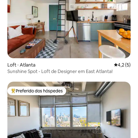
Loft ⋅ Atlanta
4,2 de uma 
4,2 (5)
Sunshine Spot - Loft de Designer em East Atlanta!
Preferido dos hóspedes
Entre os melhores preferidos dos hóspedes