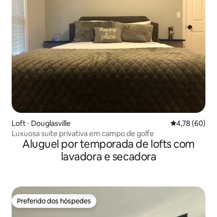
Loft ⋅ Douglasville
4,78 de uma a
4,78 (60)
Luxuosa suíte privativa em campo de golfe
Aluguel por temporada de lofts com
lavadora e secadora
Preferido dos hóspedes
Preferido dos hóspedes