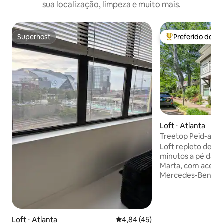
sua localização, limpeza e muito mais.
Superhost
Preferido dos 
Superhost
Entre os melhore
Loft ⋅ Atlanta
Treetop Peid-a-Ter
rápido, cama king 
Loft repleto de ar
tudo a pé
minutos a pé da e
Marta, com acesso
Mercedes-Benz. 
comodidades de al
rápido, estaciona
cabo e Smart TV, l
bem do lado de for
Loft ⋅ Atlanta
4,84 de uma avaliação média de
4,84 (45)
5 Points., Beltline