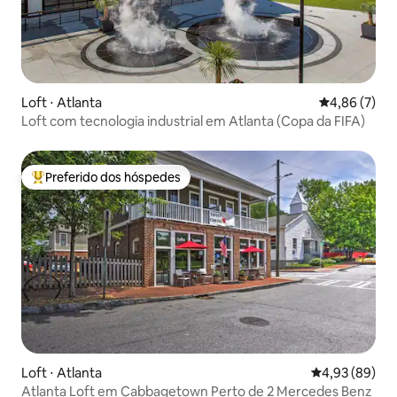
Loft ⋅ Atlanta
4,86 de uma 
4,86 (7)
Loft com tecnologia industrial em Atlanta (Copa da FIFA)
Preferido dos hóspedes
Entre os melhores preferidos dos hóspedes
Loft ⋅ Atlanta
4,93 de uma a
4,93 (89)
Atlanta Loft em Cabbagetown Perto de 2 Mercedes Benz