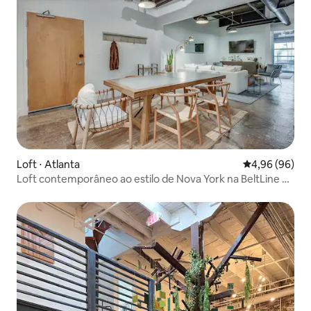
Loft ⋅ Atlanta
4,96 de uma av
4,96 (96)
Loft contemporâneo ao estilo de Nova York na BeltLine de
Atlanta