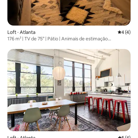
Loft ⋅ Atlanta
4 de uma 
4 (4)
176 m² | TV de 75” | Pátio | Animais de estimação
permitidos | Lareira | Lavadora e secadora
Loft ⋅ Atlanta
5 de uma 
5 (4)