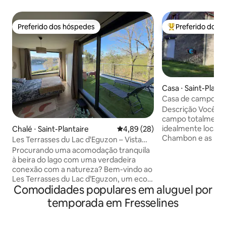
Preferido dos hóspedes
Preferido dos 
Preferido dos hóspedes
Entre os melhore
Casa ⋅ Saint-Planta
Casa de campo pe
Descrição Você vai
campo totalmente
idealmente locali
Chalé ⋅ Saint-Plantaire
4,89 de uma avaliação média de
4,89 (28)
Chambon e as ruín
Les Terrasses du Lac d'Eguzon – Vista
Cozinha mobiliada
para o lago
Procurando uma acomodação tranquila
de lavar louça, for
à beira do lago com uma verdadeira
todos os utensílio
conexão com a natureza? Bem-vindo ao
para a sala de janta
Les Terrasses du Lac d’Eguzon, um eco
TV - 2 quartos no 
Comodidades populares em aluguel por
lodge iluminado e arejado localizado em
um com uma cama
1 Plage de Fougères, na comuna de
temporada em Fresselines
cama de 90 cm (
Saint-Plantaire (36190), bem em frente
uma cama de bebê
ao Lago Eguzon. Aqui, você pode
Banheiro com chu