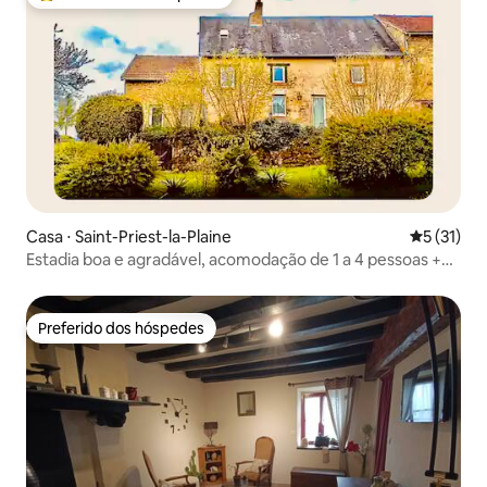
Entre os melhores preferidos dos hóspedes
Casa ⋅ Saint-Priest-la-Plaine
5 de uma a
5 (31)
Estadia boa e agradável, acomodação de 1 a 4 pessoas +
criança + bebê
Preferido dos hóspedes
Preferido dos hóspedes