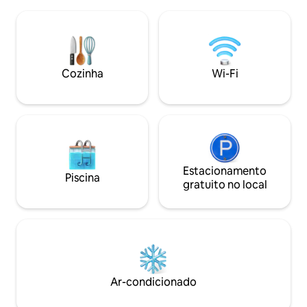
recarregar as energias, fazer trilhas,
lavar roupa e vaso 
pescar, nadar, remar… e terminar o dia
relaxando à beira da água nos dois
terraços. Presenteie-se com uma
escapada na natureza sem estresse
para um fim de semana ou para suas
Cozinha
Wi-Fi
próximas férias.
Estacionamento
Piscina
gratuito no local
Ar-condicionado