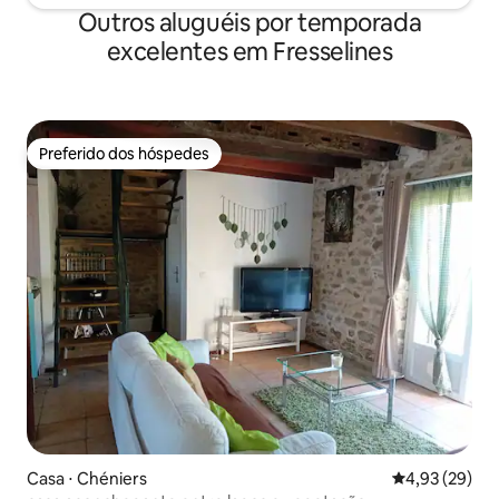
Outros aluguéis por temporada
excelentes em Fresselines
Preferido dos hóspedes
Preferido dos hóspedes
Casa ⋅ Chéniers
4,93 de uma a
4,93 (29)