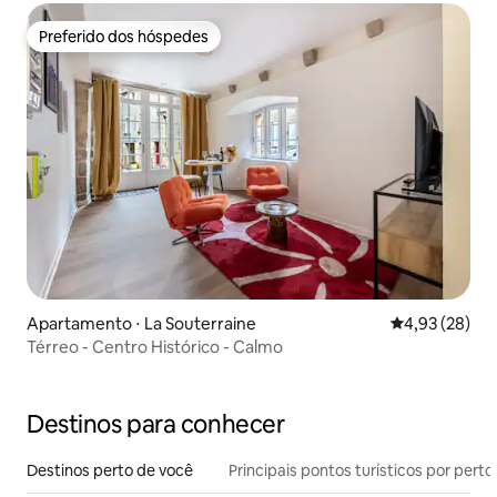
Preferido dos hóspedes
Preferido dos hóspedes
Apartamento ⋅ La Souterraine
4,93 de uma a
4,93 (28)
Térreo - Centro Histórico - Calmo
Destinos para conhecer
Destinos perto de você
Principais pontos turísticos por perto