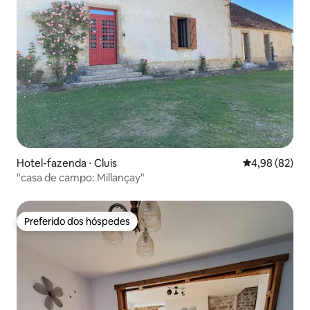
Hotel-fazenda ⋅ Cluis
4,98 de uma a
4,98 (82)
"casa de campo: Millançay"
Preferido dos hóspedes
Preferido dos hóspedes