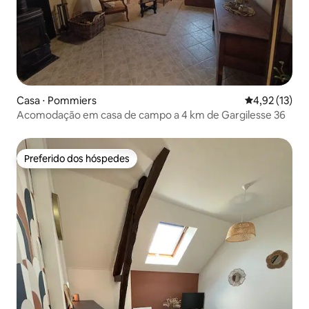
Casa ⋅ Pommiers
4,92 de uma a
4,92 (13)
Acomodação em casa de campo a 4 km de Gargilesse 36
Preferido dos hóspedes
Preferido dos hóspedes