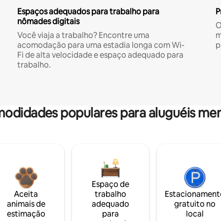
Espaços adequados para trabalho para
P
nômades digitais
O
Você viaja a trabalho? Encontre uma
m
acomodação para uma estadia longa com Wi-
p
Fi de alta velocidade e espaço adequado para
trabalho.
odidades populares para aluguéis men
Espaço de
Aceita
trabalho
Estacionament
animais de
adequado
gratuito no
estimação
para
local