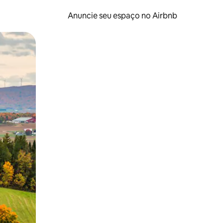
Anuncie seu espaço no Airbnb
 deslizando o dedo na tela.