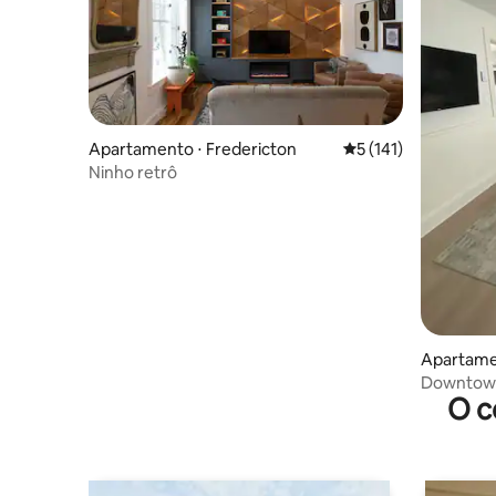
Apartamento ⋅ Fredericton
5 de uma avaliação m
5 (141)
Ninho retrô
Apartamen
Downtown
O c