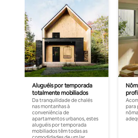
Aluguéis por temporada
Nôma
totalmente mobiliados
profi
Da tranquilidade de chalés
Acom
nas montanhas à
para 
conveniência de
nôma
apartamentos urbanos, estes
adequ
aluguéis por temporada
mobiliados têm todas as
comodidades de um lar.