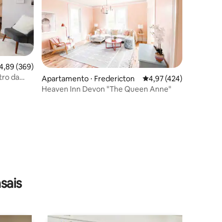
,89 de uma avaliação média de 5, 369 avaliações
4,89 (369)
tro da
Apartamento ⋅ Fredericton
4,97 de uma avaliação 
4,97 (424)
bares
Heaven Inn Devon "The Queen Anne"
ções
sais