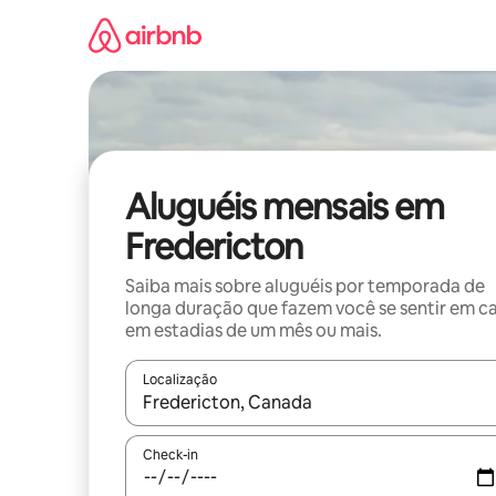
Pular
para
o
conteúdo
Aluguéis mensais em
Fredericton
Saiba mais sobre aluguéis por temporada de
longa duração que fazem você se sentir em c
em estadias de um mês ou mais.
Localização
Quando os resultados estiverem disponíveis, expl
Check-in