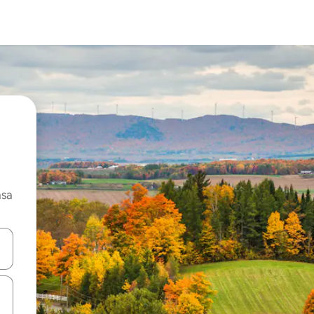
asa
ore-os usando as seta para cima e para baixo do teclado ou tocando e