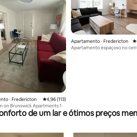
édia de 5, 141 avaliações
Apartamento ⋅ Fredericton
4
Apartamento espaçoso no cen
cidade perto de restaurantes/
to ⋅ Fredericton
4,96 de uma avaliação média de 5, 113 avalia
4,96 (113)
 on Brunswick Apartments 1
onforto de um lar e ótimos preços men