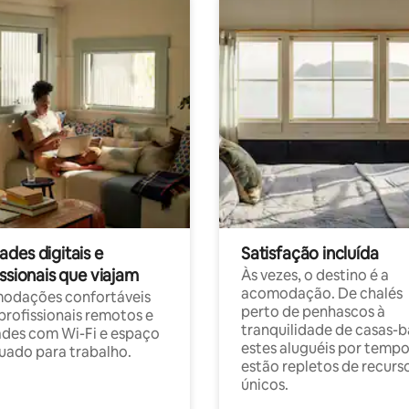
des digitais e
Satisfação incluída
ssionais que viajam
Às vezes, o destino é a
acomodação. De chalés
odações confortáveis
perto de penhascos à
profissionais remotos e
tranquilidade de casas-b
des com Wi-Fi e espaço
estes aluguéis por temp
ado para trabalho.
estão repletos de recurs
únicos.