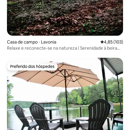
Casa de campo ⋅ Lavonia
4,85 de uma av
4,85 (103)
Relaxe e reconecte-se na natureza | Serenidade à beira
do lago!
Preferido dos hóspedes
Preferido dos hóspedes