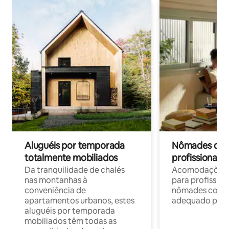
Aluguéis por temporada
Nômades digit
totalmente mobiliados
profissionais 
Da tranquilidade de chalés
Acomodações c
nas montanhas à
para profission
conveniência de
nômades com W
apartamentos urbanos, estes
adequado para 
aluguéis por temporada
mobiliados têm todas as