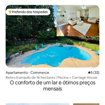
Preferido dos hóspedes
Entre os melhores preferidos dos hóspedes
Apartamento ⋅ Commerce
5 de uma a
5 (33)
Retiro tranquilo de 16 hectares | Piscina + Carriage House
O conforto de um lar e ótimos preços
mensais