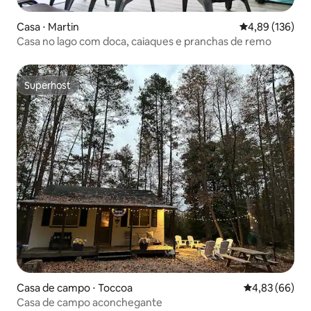
Casa ⋅ Martin
4,89 de uma av
4,89 (136)
Casa no lago com doca, caiaques e pranchas de remo
Superhost
Superhost
Casa de campo ⋅ Toccoa
4,83 de uma a
4,83 (66)
Casa de campo aconchegante