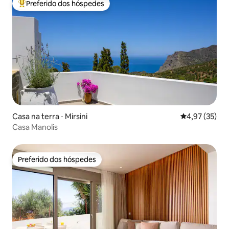
Preferido dos hóspedes
Entre os melhores preferidos dos hóspedes
Casa na terra ⋅ Mirsini
4,97 de uma a
4,97 (35)
Casa Manolis
Preferido dos hóspedes
Preferido dos hóspedes