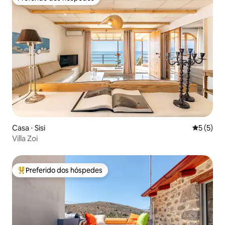
Preferido dos hóspedes
Casa ⋅ Sisi
5 de uma 
5 (5)
Villa Zoi
Preferido dos hóspedes
Entre os melhores preferidos dos hóspedes