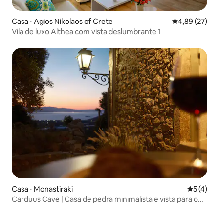
Casa ⋅ Agios Nikolaos of Crete
4,89 de uma a
4,89 (27)
Vila de luxo Althea com vista deslumbrante 1
Casa ⋅ Monastiraki
5 de uma 
5 (4)
Carduus Cave | Casa de pedra minimalista e vista para o
mar