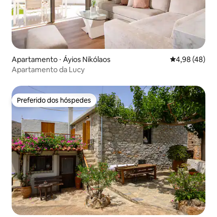
Apartamento ⋅ Áyios Nikólaos
4,98 de uma a
4,98 (48)
Apartamento da Lucy
Preferido dos hóspedes
Preferido dos hóspedes