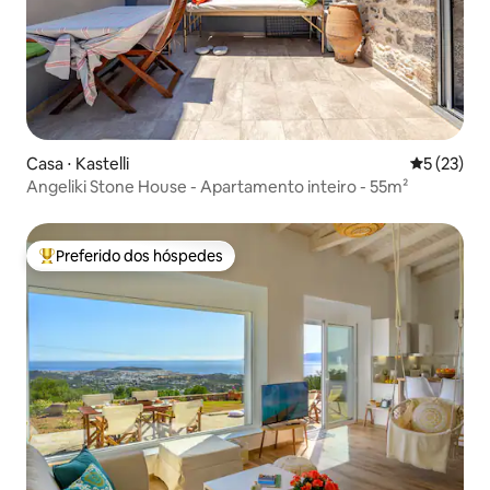
Casa ⋅ Kastelli
5 de uma a
5 (23)
Angeliki Stone House - Apartamento inteiro - 55m²
Preferido dos hóspedes
Entre os melhores preferidos dos hóspedes