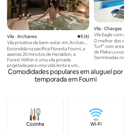
Vila ⋅ Chavgas
Vila Eagle com mo
Vila ⋅ Archanes
5 de uma avaliação média d
5 (4)
privativa (2 a 10 p
O melhor dos dois:
Vila privativa de bem-estar em Archanes
Turf" com área de p
– floresta ao seu redor
Escondida na pacífica Floresta Fourni, a
de Plaka Luxuosas 
apenas 20 minutos de Heraklion, a
(terminadas no o
Forest Within é uma vila privada
terreno fechado d
projetada para uma vida lenta e um
terras selvagens
Comodidades populares em aluguel por
descanso profundo. Situada em uma
piscina de borda in
propriedade de 8 mil m², esta casa de
temporada em Fourni
rodeada de mármo
156 m² oferece total privacidade, vista
deslumbrante para
para a floresta e espaço para até 6
privativa a 5 minu
hóspedes. Desfrute de interiores
(fechada, cadeiras 
naturais acolhedores, sauna turca
guarda-sóis, churr
coberta, banheira de hidromassagem e
WC, etc.). Esta vi
piscina de imersão fria. Perto de
dois mundos, mont
Archanes, Cnossos e dos pontos
Limpeza uma vez 
turísticos culturais de Creta, este é um
Cozinha
Wi-Fi
final incl!
refúgio tranquilo onde a natureza dita o