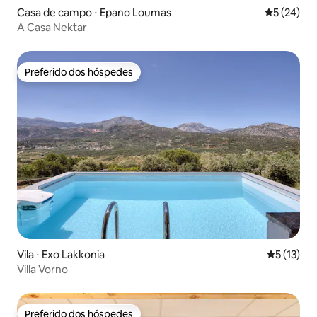
Casa de campo ⋅ Epano Loumas
5 de uma a
5 (24)
A Casa Nektar
Preferido dos hóspedes
Preferido dos hóspedes
Vila ⋅ Exo Lakkonia
5 de uma a
5 (13)
Villa Vorno
Preferido dos hóspedes