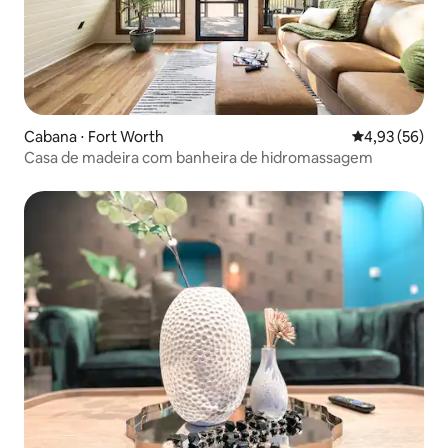
Cabana ⋅ Fort Worth
4,93 de uma a
4,93 (56)
Casa de madeira com banheira de hidromassagem