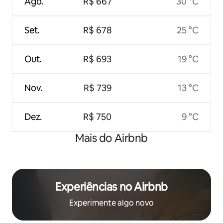
Ago.
R$ 667
30 °C
Set.
R$ 678
25 °C
Out.
R$ 693
19 °C
Nov.
R$ 739
13 °C
Dez.
R$ 750
9 °C
Mais do Airbnb
Experiências no Airbnb
Experimente algo novo