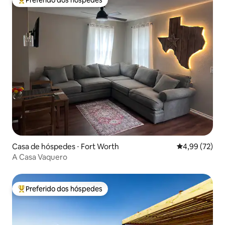
Preferido dos hóspedes
Entre os melhores preferidos dos hóspedes
Casa de hóspedes ⋅ Fort Worth
4,99 de uma a
4,99 (72)
A Casa Vaquero
Preferido dos hóspedes
Entre os melhores preferidos dos hóspedes