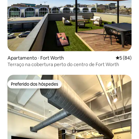
Apartamento ⋅ Fort Worth
5 de uma a
5 (84)
Terraço na cobertura perto do centro de Fort Worth
Preferido dos hóspedes
Preferido dos hóspedes