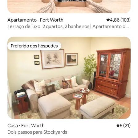
Apartamento ⋅ Fort Worth
4,86 de uma av
4,86 (103)
Terraço de luxo, 2 quartos, 2 banheiros | Apartamento de
refúgio para a FIFA em DFW
Preferido dos hóspedes
Preferido dos hóspedes
Casa ⋅ Fort Worth
5 de uma a
5 (21)
Dois passos para Stockyards