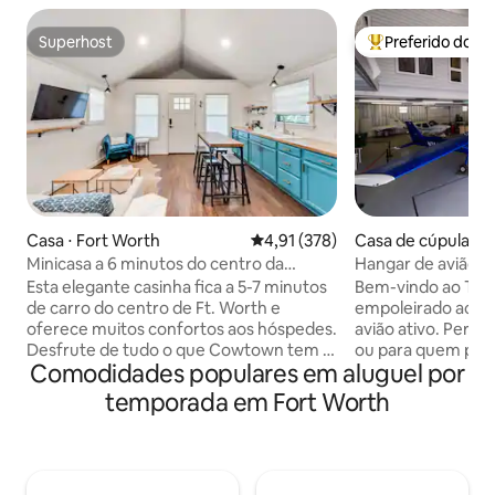
Superhost
Preferido dos 
Superhost
Entre os melhore
Casa ⋅ Fort Worth
4,91 de uma avaliação média de 
4,91 (378)
Casa de cúpula ⋅ 
Minicasa a 6 minutos do centro da
Hangar de avião Lo
cidade
em Fort Worth!
Esta elegante casinha fica a 5-7 minutos
Bem-vindo ao The 
de carro do centro de Ft. Worth e
empoleirado acim
oferece muitos confortos aos hóspedes.
avião ativo. Perfei
Desfrute de tudo o que Cowtown tem a
ou para quem pro
Comodidades populares em aluguel por
oferecer com estacionamento gratuito,
única, esta residê
espaço de fogueira e itens para fazer
oferece espaço, c
temporada em Fort Worth
s'mores de cortesia. Adequada para
primeira fila para v
cães, esta casa aconchegante tem TV
aeronaves, caminh
com Wi-Fi, quintal compartilhado
mesmo reserve um
cercado, box com chuveiro, jogos de
✔ 5 quartos espaç