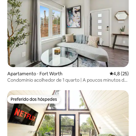
Apartamento ⋅ Fort Worth
4,8 de uma a
4,8 (25)
Condomínio acolhedor de 1 quarto | A poucos minutos do
centro da cidade e de Stockyards
Preferido dos hóspedes
Preferido dos hóspedes