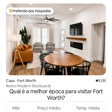
Preferido dos hóspedes
Entre os melhores preferidos dos hóspedes
Casa ⋅ Fort Worth
5 de uma 
5 (9)
Retiro Modern Stockyards
Qual é a melhor época para visitar Fort
Worth?
Mês
Preço médio
Temp. média