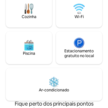
tabuleiro e máquina de lavar/secar
jantar em conceit
roupa, para que você possa se sentir em
para 14 pessoas) 
casa. O bairro é animado, colorido e
pebolim, hóquei d
cheio de personalidade local. Você vai
Varanda com vista
Cozinha
Wi-Fi
ouvir música, atividades de rua e até
abaixo Estadia ✔ 
mesmo ver moradores locais andando a
diferente de tudo 
cavalo!
Estacionamento
Piscina
gratuito no local
Ar-condicionado
Fique perto dos principais pontos