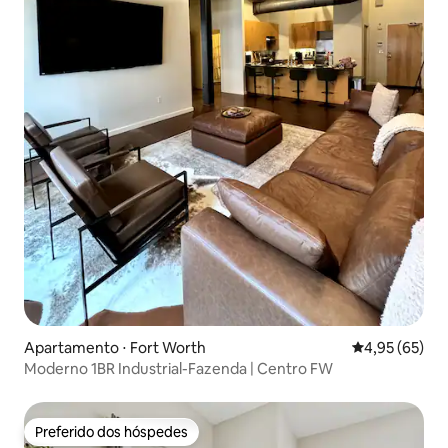
Apartamento ⋅ Fort Worth
4,95 de uma a
4,95 (65)
Moderno 1BR Industrial-Fazenda | Centro FW
Preferido dos hóspedes
Preferido dos hóspedes