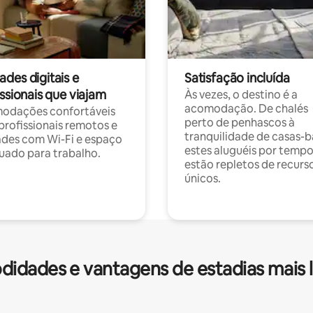
des digitais e
Satisfação incluída
ssionais que viajam
Às vezes, o destino é a
acomodação. De chalés
odações confortáveis
perto de penhascos à
profissionais remotos e
tranquilidade de casas-b
des com Wi-Fi e espaço
estes aluguéis por temp
ado para trabalho.
estão repletos de recurs
únicos.
idades e vantagens de estadias mais 