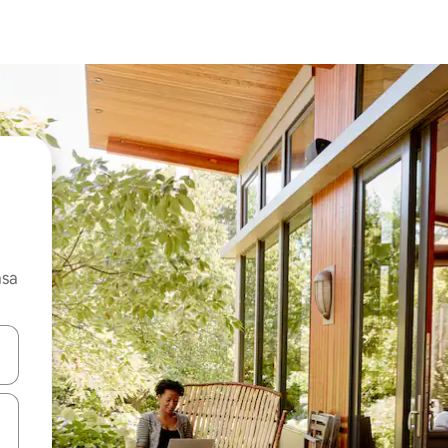
asa
ore-os usando as seta para cima e para baixo do teclado ou tocando e