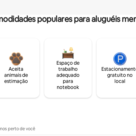
odidades populares para aluguéis men
Espaço de
Aceita
trabalho
Estacionament
animais de
adequado
gratuito no
estimação
para
local
notebook
inos perto de você