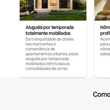
Aluguéis por temporada
Nôma
totalmente mobiliados
profi
Da tranquilidade de chalés
Acom
nas montanhas à
para 
conveniência de
nôma
apartamentos urbanos, estes
adequ
aluguéis por temporada
mobiliados têm todas as
comodidades de um lar.
Comod