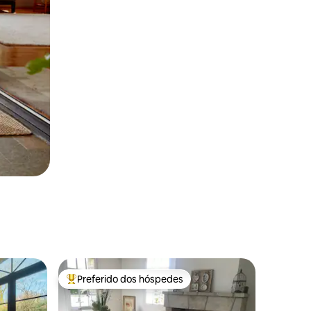
Preferido dos hóspedes
os hóspedes
Entre os melhores preferidos dos hóspedes