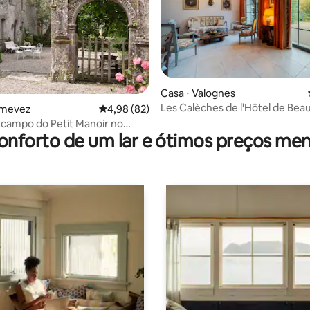
Casa ⋅ Valognes
Les Calèches de l'Hôtel de Bea
émevez
4,98 de uma avaliação média de 5, 82 avalia
4,98 (82)
média de 5, 11 avaliações
Calmo · Wi-Fi
 campo do Petit Manoir no
onforto de um lar e ótimos preços men
de Hémevez