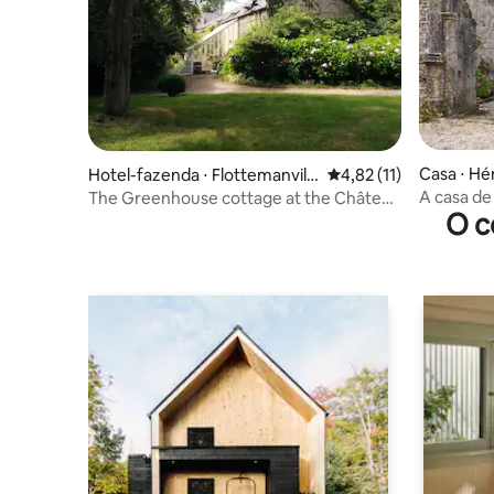
Casa ⋅ H
Hotel-fazenda ⋅ Flottemanvill
4,82 de uma avaliação 
4,82 (11)
e
A casa de
The Greenhouse cottage at the Château
O c
castelo 
de Flottemanville