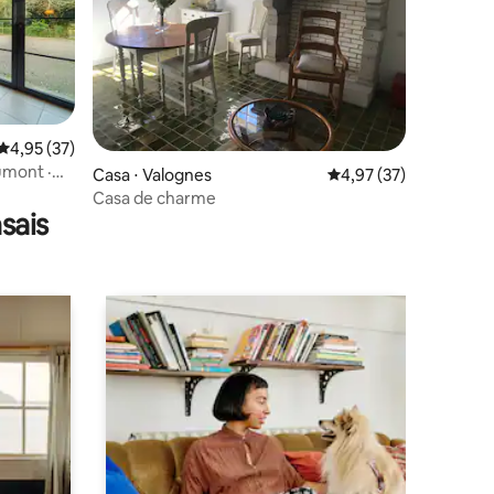
4,95 de uma avaliação média de 5, 37 avaliações
4,95 (37)
umont ·
ções
Casa ⋅ Valognes
4,97 de uma avaliação
4,97 (37)
Casa de charme
sais