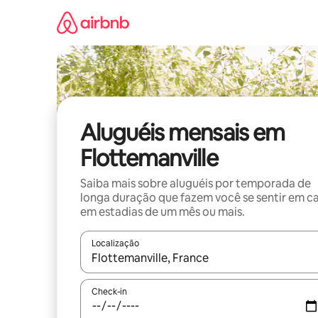
Pular
para
o
conteúdo
Aluguéis mensais em
Flottemanville
Saiba mais sobre aluguéis por temporada de
longa duração que fazem você se sentir em c
em estadias de um mês ou mais.
Localização
Quando os resultados estiverem disponíveis, expl
Check-in