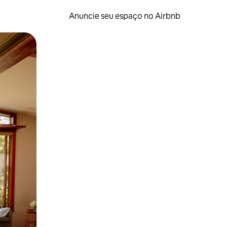
Anuncie seu espaço no Airbnb
 deslizando o dedo na tela.