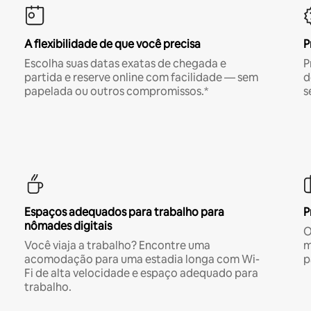
A flexibilidade de que você precisa
P
Escolha suas datas exatas de chegada e
P
partida e reserve online com facilidade — sem
d
papelada ou outros compromissos.*
s
Espaços adequados para trabalho para
P
nômades digitais
O
Você viaja a trabalho? Encontre uma
m
acomodação para uma estadia longa com Wi-
p
Fi de alta velocidade e espaço adequado para
trabalho.