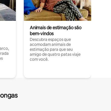
Animais de estimação são
bem-vindos
Descubra espaços que
acomodam animais de
arco,
estimação para que seu
orada
amigo de quatro patas viaje
os
com você.
longas