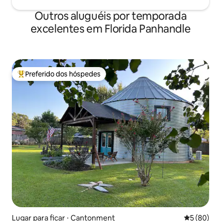
Outros aluguéis por temporada
excelentes em Florida Panhandle
Preferido dos hóspedes
Entre os melhores preferidos dos hóspedes
Lugar para ficar ⋅ Cantonment
5 de uma a
5 (80)