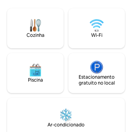
confortavelmente até 12 hóspedes.
quente, revigorant
Deslumbre-se com a vista da imponente
pelo pátio e enco
sala de estar de dois andares, da cozinha
hidromassagem pri
totalmente equipada e da tranquila suíte
passeie pelo cais p
principal. Localizado em Laketown
conectar ou obser
Wharf, desfrute de piscinas em estilo
as águas vítreas de
Cozinha
Wi-Fi
resort, restaurantes no local e acesso à
inacreditável à su
praia a poucos passos de distância — o
que esta temporad
refúgio litorâneo perfeito.
Estacionamento
Piscina
gratuito no local
Ar-condicionado