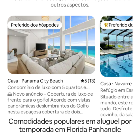
outros aspectos.
Preferido dos hóspedes
Preferido dos 
Preferido dos hóspedes
Entre os melhore
Casa ⋅ Panama City Beach
5 de uma avaliação média de
5 (13)
Casa ⋅ Navarre
Condomínio de luxo com 5 quartos e
Refúgio em East 
vista para o golfo na Praia da Cidade do
🌅 Novo anúncio – Cobertura de luxo de
privativa à beira-
Situado entre as p
Panamá
frente para o golfo! Acorde com vistas
mundo, este retir
panorâmicas deslumbrantes do Golfo
tudo. Desfrute de 
nesta espaçosa cobertura de dois
cozinha, da sala d
andares com 5 quartos e 4 banheiros em
Comodidades populares em aluguel por
do estúdio. As vis
Panama City Beach. Com mais de
enquanto você sai
temporada em Florida Panhandle
250 m², ela foi projetada para famílias e
para todos se reun
grupos grandes e acomoda
piscina. Precisa 