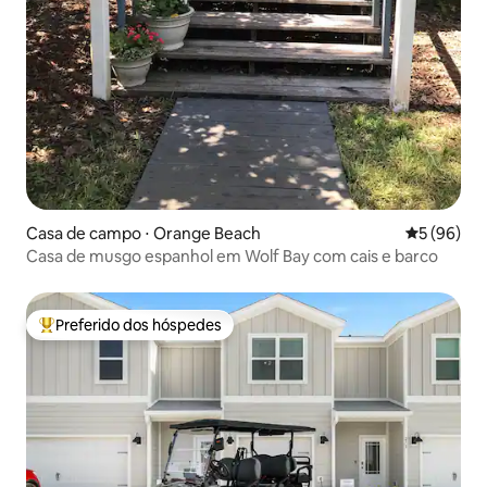
Casa de campo ⋅ Orange Beach
5 de uma a
5 (96)
Casa de musgo espanhol em Wolf Bay com cais e barco
Preferido dos hóspedes
Entre os melhores preferidos dos hóspedes