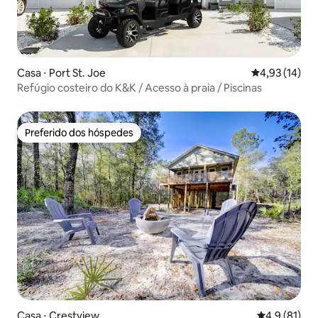
Casa ⋅ Port St. Joe
4,93 de uma a
4,93 (14)
Refúgio costeiro do K&K / Acesso à praia / Piscinas
Preferido dos hóspedes
Preferido dos hóspedes
Casa ⋅ Crestview
4,9 de uma a
4,9 (81)