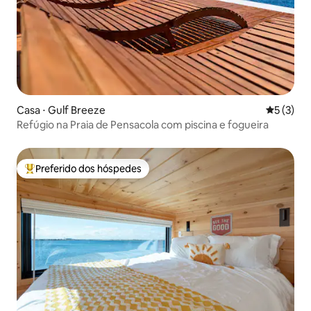
Casa ⋅ Gulf Breeze
5 de uma 
5 (3)
Refúgio na Praia de Pensacola com piscina e fogueira
Preferido dos hóspedes
Entre os melhores preferidos dos hóspedes