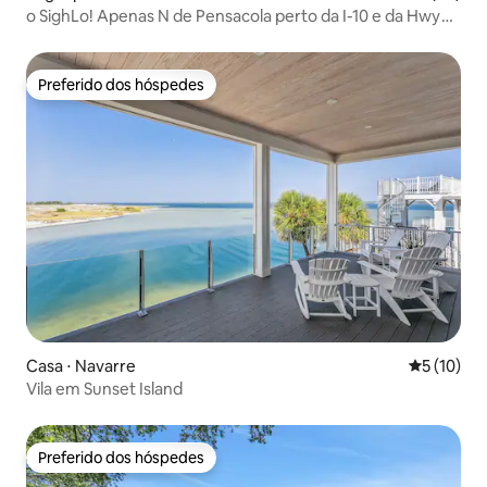
o SighLo! Apenas N de Pensacola perto da I-10 e da Hwy
29
Preferido dos hóspedes
Preferido dos hóspedes
Casa ⋅ Navarre
5 de uma a
5 (10)
Vila em Sunset Island
Preferido dos hóspedes
Preferido dos hóspedes