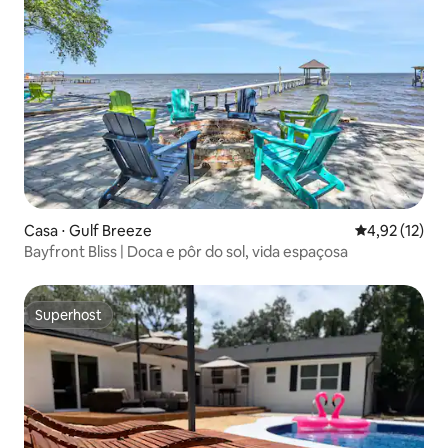
Casa ⋅ Gulf Breeze
4,92 de uma a
4,92 (12)
Bayfront Bliss | Doca e pôr do sol, vida espaçosa
Superhost
Superhost