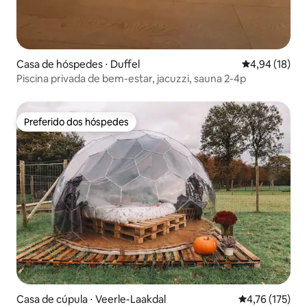
Casa de hóspedes ⋅ Duffel
4,94 de uma a
4,94 (18)
Piscina privada de bem-estar, jacuzzi, sauna 2-4p
Preferido dos hóspedes
Preferido dos hóspedes
Casa de cúpula ⋅ Veerle-Laakdal
4,76 de uma av
4,76 (175)