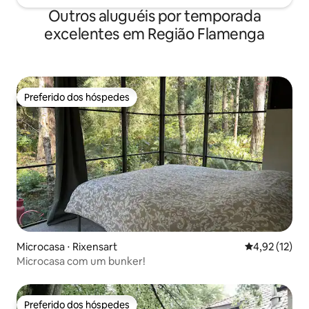
Outros aluguéis por temporada
excelentes em Região Flamenga
Preferido dos hóspedes
Preferido dos hóspedes
Microcasa ⋅ Rixensart
4,92 de uma a
4,92 (12)
Microcasa com um bunker!
Preferido dos hóspedes