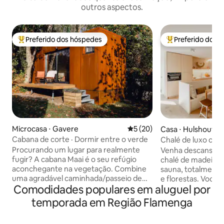
outros aspectos.
Preferido dos hóspedes
Preferido dos 
Entre os melhores preferidos dos hóspedes
Entre os melhore
Microcasa ⋅ Gavere
5 de uma avaliação média de
5 (20)
Casa ⋅ Hulshout
Cabana de corte · Dormir entre o verde
Chalé de luxo com
tranquilidade
Procurando um lugar para realmente
Venha descansar e
fugir? A cabana Maai é o seu refúgio
chalé de madeira 
aconchegante na vegetação. Combine
sauna, totalmente
uma agradável caminhada/passeio de
e florestas. Você 
Comodidades populares em aluguel por
bicicleta ou uma pausa na cidade com
reserva natural d
uma noite encantadora em nossa
fazer um passeio e
temporada em Região Flamenga
casinha. Acorde com vista para as
as muitas trilhas 
árvores, observe os esquilos brincando e
ciclismo e mountai