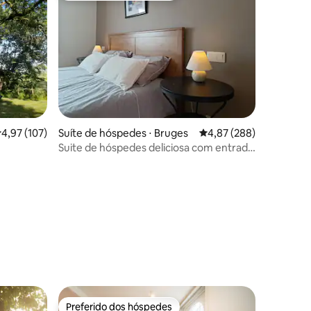
ções
,97 de uma avaliação média de 5, 107 avaliações
4,97 (107)
Suíte de hóspedes ⋅ Bruges
4,87 de uma avaliação m
4,87 (288)
Suite de hóspedes deliciosa com entrada
e banheiro privativos
Preferido dos hóspedes