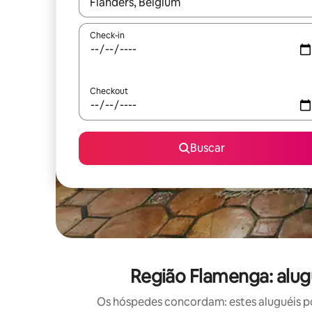
Quando os resultados estiverem disponíveis, expl
Check-in
Checkout
Buscar
Região Flamenga: alug
Os hóspedes concordam: estes aluguéis po