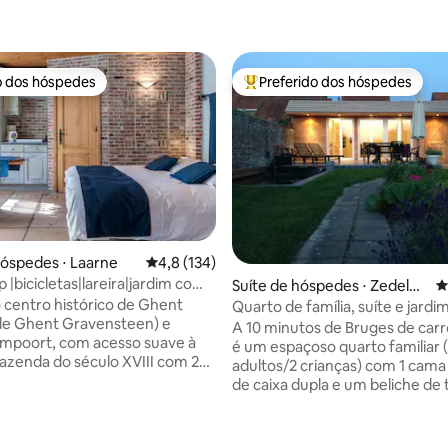
o dos hóspedes
Preferido dos hóspedes
o dos hóspedes
Entre os melhores preferidos d
hóspedes ⋅ Laarne
4,8 de uma avaliação média de 5, 134 avalia
4,8 (134)
 |bicicletas|lareira|jardim com
Suíte de hóspedes ⋅ Zedelge
4
édia de 5, 165 avaliações
go|8 km do centro da cidade
 centro histórico de Ghent
m
Quarto de família, suíte e jardi
de Ghent Gravensteen) e
centro da vila
A 10 minutos de Bruges de carr
mpoort, com acesso suave à
é um espaçoso quarto familiar 
Fazenda do século XVIII com 2
adultos/2 crianças) com 1 cama
 campo para hóspedes. Rodeado
de caixa dupla e um beliche d
s, água e florestas. Devido ao
único. O quarto tem uma atmo
uitetônico específico,
aberta muito relaxante, ofere
nte e quente no inverno e
ótimas comodidades para você