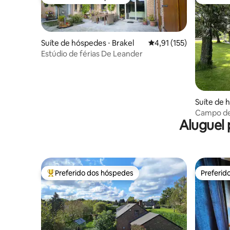
Preferido dos hóspedes
Preferid
Suíte de hóspedes ⋅ Brakel
4,91 de uma avaliação m
4,91 (155)
Estúdio de férias De Leander
Suíte de 
Campo de 
Aluguel 
privativa 
Preferido dos hóspedes
Preferid
Entre os melhores preferidos dos hóspedes
Preferid