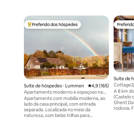
Preferido dos hóspedes
Preferid
Entre os melhores preferidos dos hóspedes
Preferid
Suíte de 
Cottage2p
Suíte de hóspedes ⋅ Lummen
4,9 de uma avaliação m
4,9 (165)
parque|la
A 8 km do
Apartamento moderno e espaçoso na
(Castelo 
verdejante Lummen!
Apartamento com mobília moderna, ao
Ghent Da
lado da casa principal, com entrada
rodovia. 
separada. Localizada no meio da
casas de
natureza, com belas trilhas para
por jardin
caminhadas e uma rede de mountain
estilo arq
bike nas proximidades. 1 quarto com
aconchega
cama queen size, 2 quartos com camas