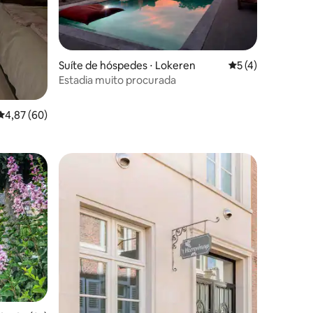
ções
Suíte de hóspedes ⋅ Lokeren
5 de uma avaliaçã
5 (4)
Estadia muito procurada
4,87 de uma avaliação média de 5, 60 avaliações
4,87 (60)