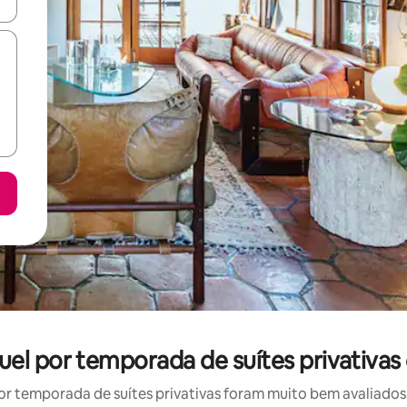
ore-os usando as seta para cima e para baixo do teclado ou tocando e
uel por temporada de suítes privativas
r temporada de suítes privativas foram muito bem avaliados p