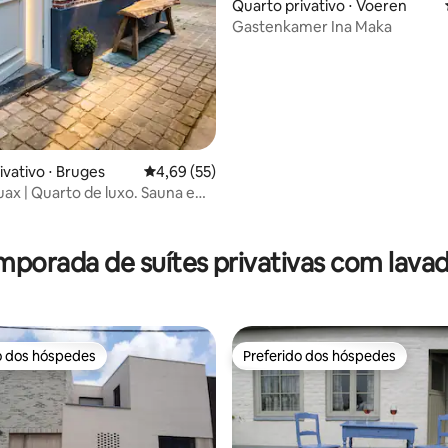
édia de 5, 194 avaliações
Quarto privativo ⋅ Voeren
Gastenkamer Ina Maka
ivativo ⋅ Bruges
4,69 de uma avaliação média de 5, 55 avalia
4,69 (55)
uax | Quarto de luxo. Sauna e
privativas
mporada de suítes privativas com lava
o dos hóspedes
Preferido dos hóspedes
o dos hóspedes
Preferido dos hóspedes