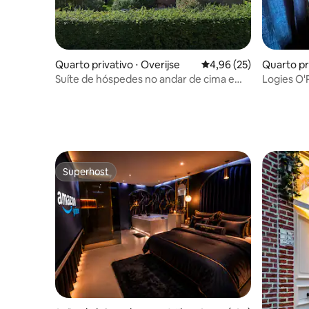
Quarto privativo ⋅ Overijse
4,96 de uma avaliação 
4,96 (25)
Quarto pr
Suíte de hóspedes no andar de cima em
Logies O'
casa de hóspedes aconchegante e
moderna
Superhost
Superhost