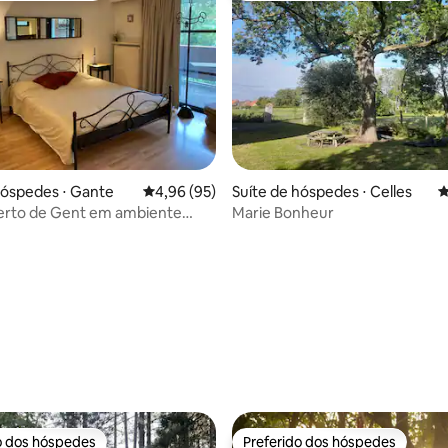
hóspedes ⋅ Gante
4,96 de uma avaliação média de 5, 95 avalia
4,96 (95)
Suíte de hóspedes ⋅ Celles
4
perto de Gent em ambiente
Marie Bonheur
m varanda
média de 5, 37 avaliações
o dos hóspedes
Preferido dos hóspedes