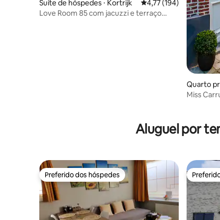
Suíte de hóspedes ⋅ Kortrijk
4,77 de uma avaliação m
4,77 (194)
Love Room 85 com jacuzzi e terraço
privativo
Quarto pr
Miss Carr
banheira 
Aluguel por te
Preferido dos hóspedes
Preferid
Preferido dos hóspedes
Preferid