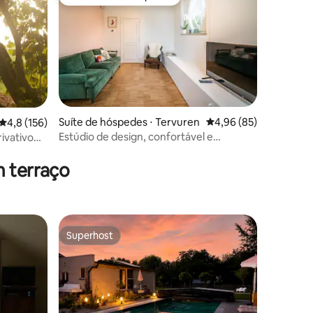
Preferido dos hóspedes
Suíte de hóspedes ⋅ Tervuren
4,96 de uma avaliação
4,96 (85)
4,8 de uma avaliação média de 5, 156 avaliações
4,8 (156)
Estúdio de design, confortável e
ivativo
ções
tranquilo perto de Bruxelas
m terraço
Superhost
Superhost