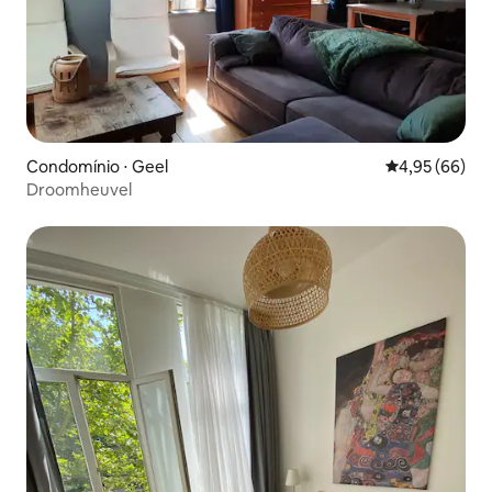
Condomínio ⋅ Geel
4,95 de uma a
4,95 (66)
Droomheuvel