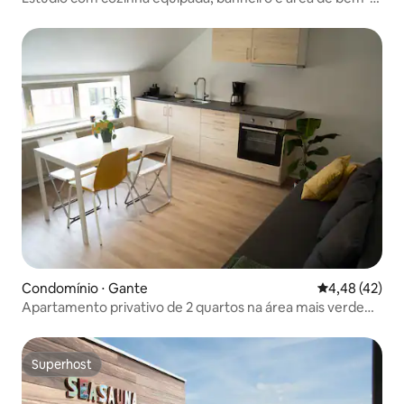
estar
Condomínio ⋅ Gante
4,48 de uma a
4,48 (42)
Apartamento privativo de 2 quartos na área mais verde
de Ghent
Superhost
Superhost