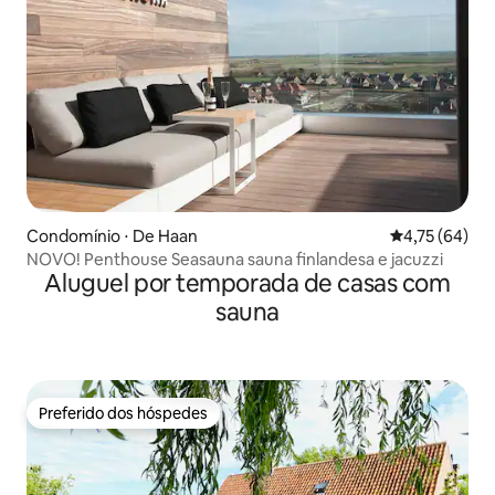
Condomínio ⋅ De Haan
4,75 de uma a
4,75 (64)
NOVO! Penthouse Seasauna sauna finlandesa e jacuzzi
Aluguel por temporada de casas com
sauna
Preferido dos hóspedes
Preferido dos hóspedes