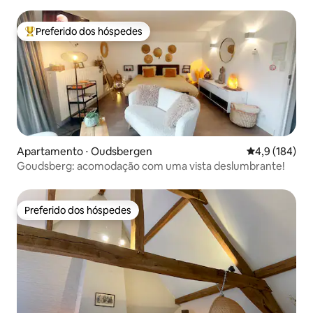
Preferido dos hóspedes
Entre os melhores preferidos dos hóspedes
Apartamento ⋅ Oudsbergen
4,9 de uma av
4,9 (184)
Goudsberg: acomodação com uma vista deslumbrante!
Preferido dos hóspedes
Preferido dos hóspedes