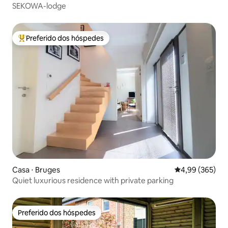
SEKOWA-lodge
Preferido dos hóspedes
Entre os melhores preferidos dos hóspedes
Casa ⋅ Bruges
4,99 de uma ava
4,99 (365)
Quiet luxurious residence with private parking
Preferido dos hóspedes
Preferido dos hóspedes