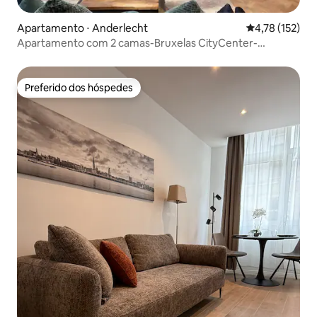
Apartamento ⋅ Anderlecht
4,78 de uma av
4,78 (152)
Apartamento com 2 camas-Bruxelas CityCenter-
Jacuzzi-Sauna
Preferido dos hóspedes
Preferido dos hóspedes