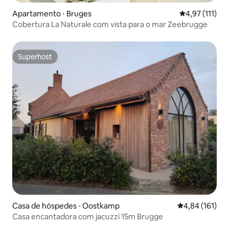
Apartamento ⋅ Bruges
4,97 de uma av
4,97 (111)
Cobertura La Naturale com vista para o mar Zeebrugge
Superhost
Superhost
Casa de hóspedes ⋅ Oostkamp
4,84 de uma av
4,84 (161)
Casa encantadora com jacuzzi 15m Brugge