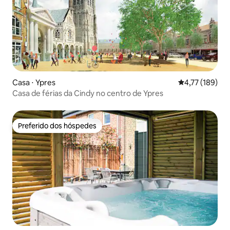
Casa ⋅ Ypres
4,77 de uma av
4,77 (189)
Casa de férias da Cindy no centro de Ypres
Preferido dos hóspedes
Preferido dos hóspedes