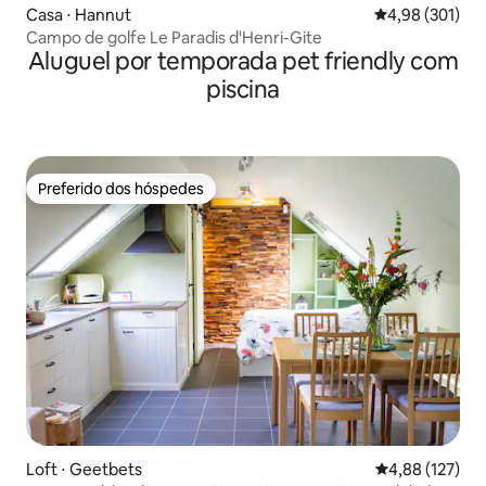
Casa ⋅ Hannut
4,98 de uma av
4,98 (301)
Campo de golfe Le Paradis d'Henri-Gite
Aluguel por temporada pet friendly com
piscina
Preferido dos hóspedes
Preferido dos hóspedes
Loft ⋅ Geetbets
4,88 de uma av
4,88 (127)