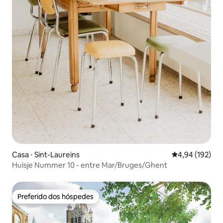
Casa ⋅ Sint-Laureins
4,94 de uma av
4,94 (192)
Huisje Nummer 10 - entre Mar/Bruges/Ghent
Preferido dos hóspedes
Preferido dos hóspedes