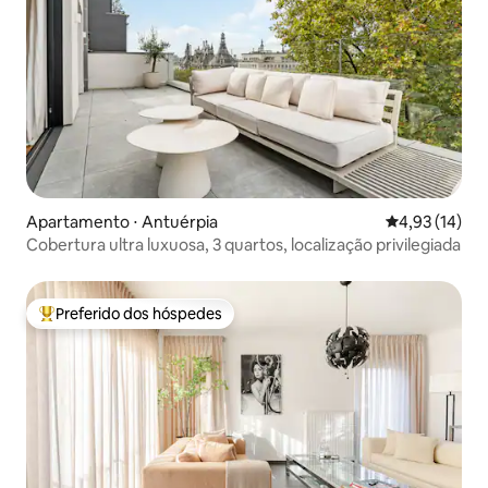
Apartamento ⋅ Antuérpia
4,93 de uma a
4,93 (14)
Cobertura ultra luxuosa, 3 quartos, localização privilegiada
Preferido dos hóspedes
Entre os melhores preferidos dos hóspedes