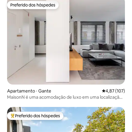
Preferido dos hóspedes
Preferido dos hóspedes
Apartamento ⋅ Gante
4,87 de uma av
4,87 (107)
MaisonN é uma acomodação de luxo em uma localização
privilegiada
Preferido dos hóspedes
Entre os melhores preferidos dos hóspedes