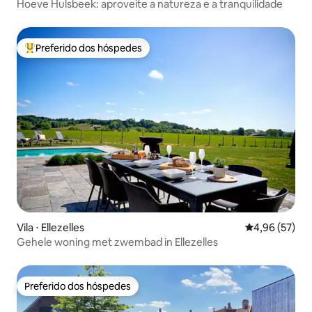
Hoeve Hulsbeek: aproveite a natureza e a tranquilidade
Preferido dos hóspedes
Entre os melhores preferidos dos hóspedes
Vila ⋅ Ellezelles
4,96 de uma a
4,96 (57)
Gehele woning met zwembad in Ellezelles
Preferido dos hóspedes
Preferido dos hóspedes