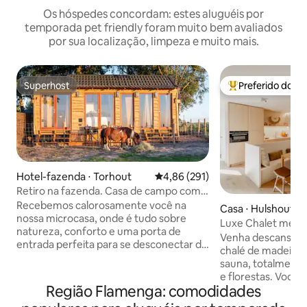
Os hóspedes concordam: estes aluguéis por
temporada pet friendly foram muito bem avaliados
por sua localização, limpeza e muito mais.
Superhost
Preferido dos 
Superhost
Entre os melhore
Hotel-fazenda ⋅ Torhout
4,86 de uma avaliação média de 
4,86 (291)
Retiro na fazenda. Casa de campo com
banheira que aceita animais de
Recebemos calorosamente você na
Casa ⋅ Hulshout
estimação
nossa microcasa, onde é tudo sobre
Luxe Chalet met s
natureza, conforto e uma porta de
Venha descansar e
entrada perfeita para se desconectar da
chalé de madeira 
vida da cidade. Você pode se sentar no
sauna, totalmente
terraço e desfrutar dos sons dos
e florestas. Você 
pássaros, nossos adoráveis animais de
Região Flamenga: comodidades
reserva natural d
estimação caminhando em frente à
fazer um passeio e