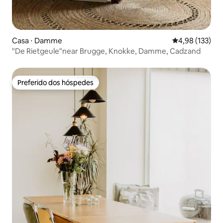
Casa ⋅ Damme
4,98 de uma av
4,98 (133)
"De Rietgeule"near Brugge, Knokke, Damme, Cadzand
Preferido dos hóspedes
Preferido dos hóspedes