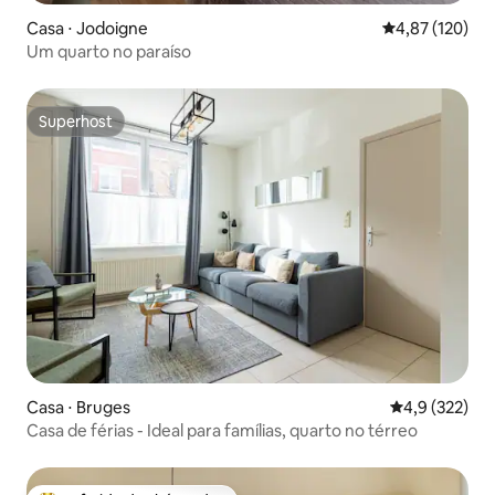
Casa ⋅ Jodoigne
4,87 de uma av
4,87 (120)
Um quarto no paraíso
Superhost
Superhost
Casa ⋅ Bruges
4,9 de uma av
4,9 (322)
Casa de férias - Ideal para famílias, quarto no térreo