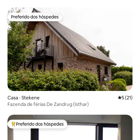
Preferido dos hóspedes
Preferido dos hóspedes
Casa ⋅ Stekene
5 de uma a
5 (21)
Fazenda de férias De Zandrug (Isthar)
Preferido dos hóspedes
Entre os melhores preferidos dos hóspedes