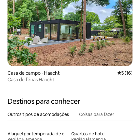
Casa de campo ⋅ Haacht
5 de uma a
5 (16)
Casa de férias Haacht
Destinos para conhecer
Outros tipos de acomodações
Coisas para fazer
Aluguel por temporada de casas de hóspedes
Quartos de hotel
Região Flamenga
Região Flamenga