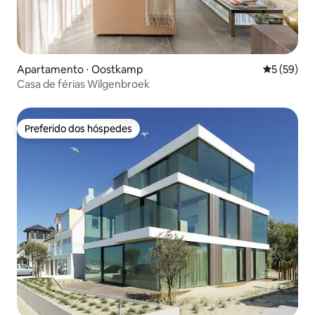
Apartamento ⋅ Oostkamp
5 de uma a
5 (59)
Casa de férias Wilgenbroek
Preferido dos hóspedes
Preferido dos hóspedes