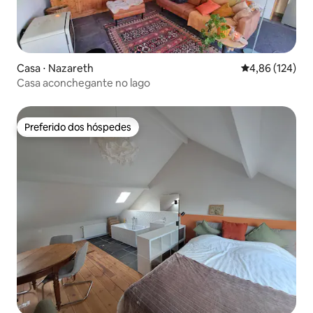
Casa ⋅ Nazareth
4,86 de uma av
4,86 (124)
Casa aconchegante no lago
Preferido dos hóspedes
Preferido dos hóspedes