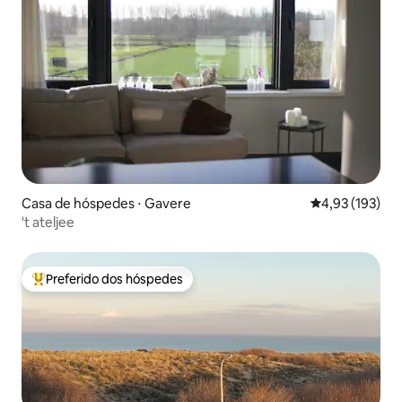
Casa de hóspedes ⋅ Gavere
4,93 de uma av
4,93 (193)
't ateljee
Preferido dos hóspedes
Entre os melhores preferidos dos hóspedes