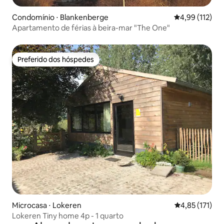
Condomínio ⋅ Blankenberge
4,99 de uma av
4,99 (112)
Apartamento de férias à beira-mar "The One"
Preferido dos hóspedes
Preferido dos hóspedes
Microcasa ⋅ Lokeren
4,85 de uma av
4,85 (171)
Lokeren Tiny home 4p - 1 quarto