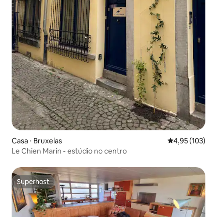
Casa ⋅ Bruxelas
4,95 de uma av
4,95 (103)
Le Chien Marin - estúdio no centro
Superhost
Superhost