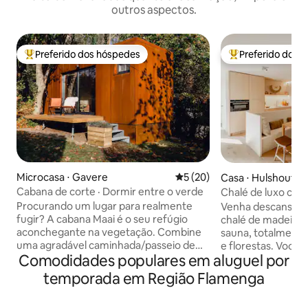
outros aspectos.
Preferido dos hóspedes
Preferido dos 
Entre os melhores preferidos dos hóspedes
Entre os melhore
Microcasa ⋅ Gavere
5 de uma avaliação média de
5 (20)
Casa ⋅ Hulshout
Cabana de corte · Dormir entre o verde
Chalé de luxo com
tranquilidade
Procurando um lugar para realmente
Venha descansar e
fugir? A cabana Maai é o seu refúgio
chalé de madeira 
aconchegante na vegetação. Combine
sauna, totalmente
uma agradável caminhada/passeio de
e florestas. Você 
Comodidades populares em aluguel por
bicicleta ou uma pausa na cidade com
reserva natural d
uma noite encantadora em nossa
fazer um passeio e
temporada em Região Flamenga
casinha. Acorde com vista para as
as muitas trilhas 
árvores, observe os esquilos brincando e
ciclismo e mountai