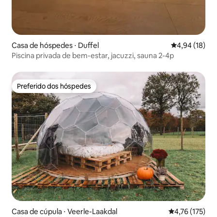
Casa de hóspedes ⋅ Duffel
4,94 de uma a
4,94 (18)
Piscina privada de bem-estar, jacuzzi, sauna 2-4p
Preferido dos hóspedes
Preferido dos hóspedes
Casa de cúpula ⋅ Veerle-Laakdal
4,76 de uma av
4,76 (175)