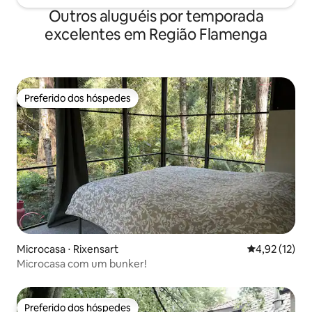
Outros aluguéis por temporada
excelentes em Região Flamenga
Preferido dos hóspedes
Preferido dos hóspedes
Microcasa ⋅ Rixensart
4,92 de uma a
4,92 (12)
Microcasa com um bunker!
Preferido dos hóspedes