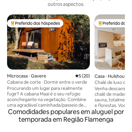
outros aspectos.
Preferido dos hóspedes
Preferido dos 
Entre os melhores preferidos dos hóspedes
Entre os melhore
Microcasa ⋅ Gavere
5 de uma avaliação média de
5 (20)
Casa ⋅ Hulshout
Cabana de corte · Dormir entre o verde
Chalé de luxo com
tranquilidade
Procurando um lugar para realmente
Venha descansar e
fugir? A cabana Maai é o seu refúgio
chalé de madeira 
aconchegante na vegetação. Combine
sauna, totalmente
uma agradável caminhada/passeio de
e florestas. Você 
Comodidades populares em aluguel por
bicicleta ou uma pausa na cidade com
reserva natural d
uma noite encantadora em nossa
fazer um passeio e
temporada em Região Flamenga
casinha. Acorde com vista para as
as muitas trilhas 
árvores, observe os esquilos brincando e
ciclismo e mountai