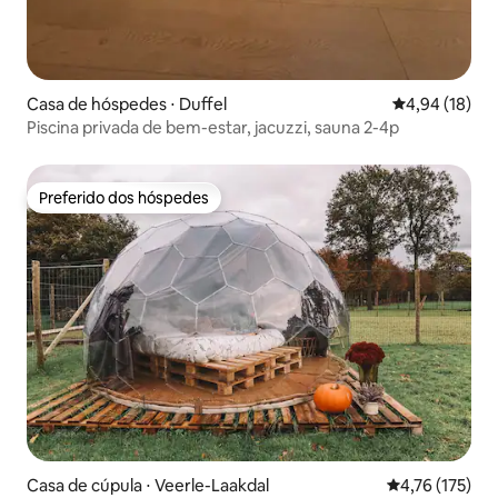
Casa de hóspedes ⋅ Duffel
4,94 de uma a
4,94 (18)
Piscina privada de bem-estar, jacuzzi, sauna 2-4p
Preferido dos hóspedes
Preferido dos hóspedes
Casa de cúpula ⋅ Veerle-Laakdal
4,76 de uma av
4,76 (175)