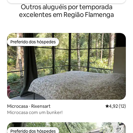
Outros aluguéis por temporada
excelentes em Região Flamenga
Preferido dos hóspedes
Preferido dos hóspedes
Microcasa ⋅ Rixensart
4,92 de uma a
4,92 (12)
Microcasa com um bunker!
Preferido dos hóspedes