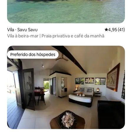
Vila ⋅ Savu Savu
4,95 de uma a
4,95 (41)
Vila à beira-mar | Praia privativa e café da manhã
Preferido dos hóspedes
Preferido dos hóspedes