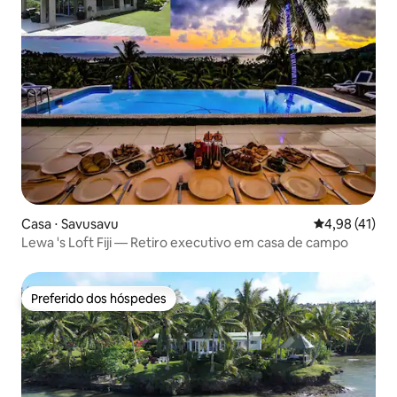
Casa ⋅ Savusavu
4,98 de uma a
4,98 (41)
Lewa 's Loft Fiji — Retiro executivo em casa de campo
Preferido dos hóspedes
Preferido dos hóspedes