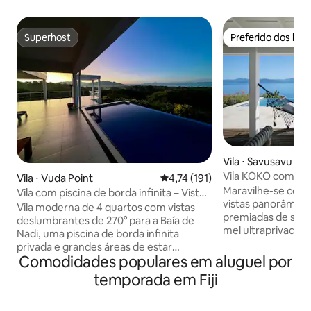
Superhost
Preferido dos hó
Superhost
Preferido dos hó
Vila ⋅ Savusavu
Vila KOKO com pisc
Vila ⋅ Vuda Point
4,74 de uma avaliação média de 
4,74 (191)
para lua de mel em
Maravilhe-se com
Vila com piscina de borda infinita – Vista
vistas panorâmica
panorâmica para o mar
Vila moderna de 4 quartos com vistas
premiadas de sua p
deslumbrantes de 270° para a Baía de
mel ultraprivada. 
Nadi, uma piscina de borda infinita
borda infinita, des
privada e grandes áreas de estar
de 270° da baía de
Comodidades populares em aluguel por
internas e externas perfeitas para
de vela. A romântica
relaxar e se divertir. Apenas 5–10
temporada em Fiji
lindamente proje
minutos a pé de uma praia isolada com
e deck de jantar.
fácil acesso a passeios pela ilha,
cidade de Savusav