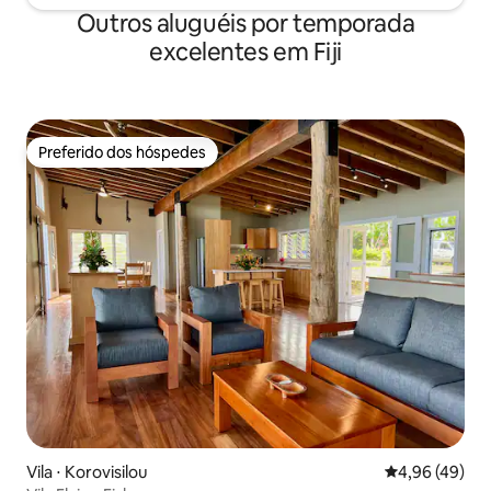
Outros aluguéis por temporada
excelentes em Fiji
Preferido dos hóspedes
Preferido dos hóspedes
Vila ⋅ Korovisilou
4,96 de uma a
4,96 (49)