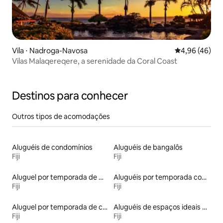
Vila ⋅ Nadroga-Navosa
4,96 de uma a
4,96 (46)
Vilas Malaqereqere, a serenidade da Coral Coast
Destinos para conhecer
Outros tipos de acomodações
Aluguéis de condomínios
Aluguéis de bangalôs
Fiji
Fiji
Aluguel por temporada de microcasas
Aluguéis por temporada com acesso à praia
Fiji
Fiji
Aluguel por temporada de casas de hóspedes
Aluguéis de espaços ideais para famílias
Fiji
Fiji