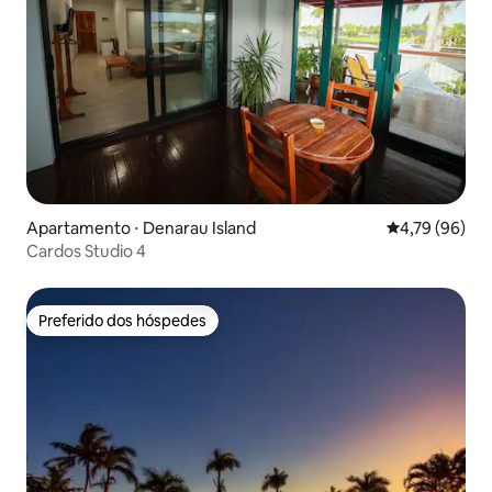
Apartamento ⋅ Denarau Island
4,79 de uma a
4,79 (96)
Cardos Studio 4
Preferido dos hóspedes
Preferido dos hóspedes