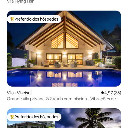
Vila Flying Fish
Preferido dos hóspedes
Entre os melhores preferidos dos hóspedes
Vila ⋅ Viseisei
4,97 de uma a
4,97 (35)
Grande vila privada 2/2 Vuda com piscina - Vibrações de
Bali!
Preferido dos hóspedes
Entre os melhores preferidos dos hóspedes