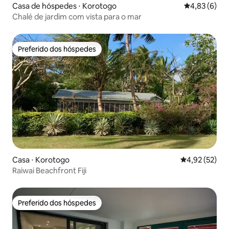
Casa de hóspedes ⋅ Korotogo
4,83 de uma 
4,83 (6)
Chalé de jardim com vista para o mar
Preferido dos hóspedes
Preferido dos hóspedes
Casa ⋅ Korotogo
4,92 de uma a
4,92 (52)
Raiwai Beachfront Fiji
Preferido dos hóspedes
Preferido dos hóspedes