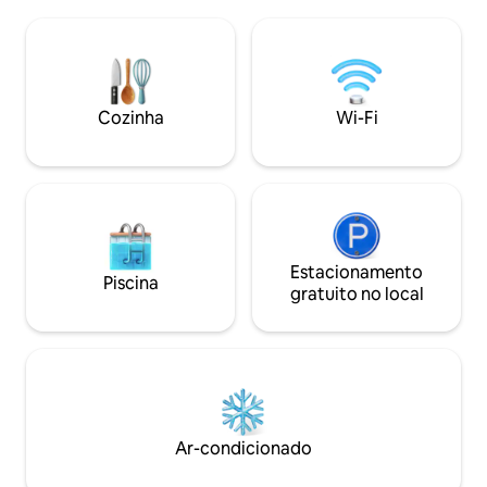
mergulho com snorkel e pesca. Apenas
mundial e aventura
10 minutos do Aeroporto de Nadi. Nosso
mel, mergulhadore
gerente e equipe da vila garantem que
casais que procur
todos os detalhes sejam cuidados. Não
de retiro de ilha 
perca nosso tradicional banquete fijiano
desfrutar de aven
de Lovo, cozido no subsolo: uma
Cozinha
Wi-Fi
relaxamento
deliciosa experiência na ilha! Ideal para
casamentos, aniversários e eventos
especiais.
Estacionamento
Piscina
gratuito no local
Ar-condicionado