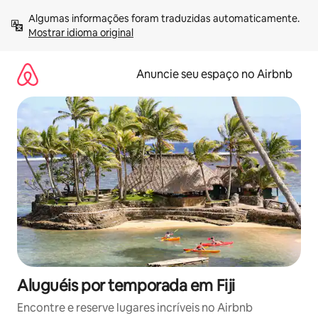
Pular
Algumas informações foram traduzidas automaticamente. 
para
Mostrar idioma original
o
conteúdo
Anuncie seu espaço no Airbnb
Aluguéis por temporada em Fiji
Encontre e reserve lugares incríveis no Airbnb