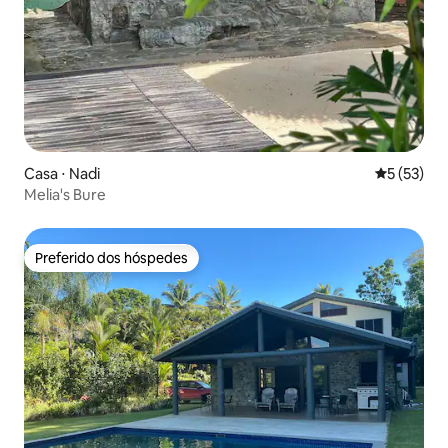
Casa ⋅ Nadi
5 de uma a
5 (53)
Melia's Bure
Preferido dos hóspedes
Preferido dos hóspedes