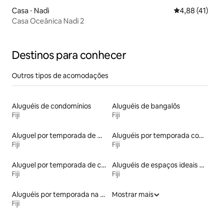
Casa ⋅ Nadi
4,88 de uma a
4,88 (41)
Casa Oceânica Nadi 2
Destinos para conhecer
Outros tipos de acomodações
Aluguéis de condomínios
Aluguéis de bangalôs
Fiji
Fiji
Aluguel por temporada de microcasas
Aluguéis por temporada com acesso à praia
Fiji
Fiji
Aluguel por temporada de casas de hóspedes
Aluguéis de espaços ideais para famílias
Fiji
Fiji
Aluguéis por temporada na orla
Mostrar mais
Fiji