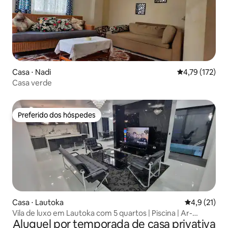
Casa ⋅ Nadi
4,79 de uma av
4,79 (172)
Casa verde
Preferido dos hóspedes
Preferido dos hóspedes
Casa ⋅ Lautoka
4,9 de uma a
4,9 (21)
Vila de luxo em Lautoka com 5 quartos | Piscina | Ar-
Aluguel por temporada de casa privativa
condicionado | Portão