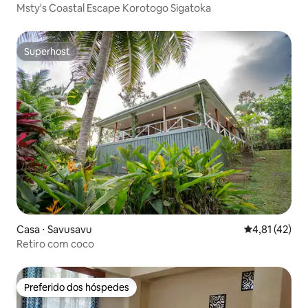
Msty's Coastal Escape Korotogo Sigatoka
Superhost
Superhost
Casa ⋅ Savusavu
4,81 de uma a
4,81 (42)
Retiro com coco
Preferido dos hóspedes
Preferido dos hóspedes