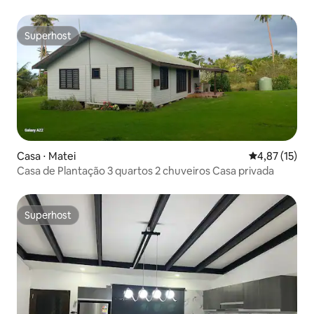
Superhost
Superhost
Casa ⋅ Matei
4,87 de uma a
4,87 (15)
Casa de Plantação 3 quartos 2 chuveiros Casa privada
Superhost
Superhost