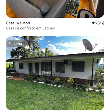
Casa ⋅ Nausori
5 de uma a
5 (26)
Casa de conforto em Lagilagi
Superhost
Superhost