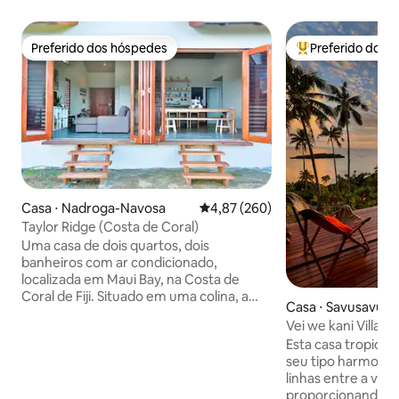
Preferido dos hóspedes
Preferido dos 
Preferido dos hóspedes
Entre os melhore
Casa ⋅ Nadroga-Navosa
4,87 de uma avaliação média de 
4,87 (260)
Taylor Ridge (Costa de Coral)
Uma casa de dois quartos, dois
banheiros com ar condicionado,
localizada em Maui Bay, na Costa de
Coral de Fiji. Situado em uma colina, a
Casa ⋅ Savusavu
poucos minutos da praia (2 minutos de
Vei we kani Villa
carro), você pode desfrutar de vistas
Esta casa tropical
incríveis para o mar e dos ventos alísios
seu tipo harmoni
frescos. Nosso zelador irá recebê-lo na
linhas entre a vida
chegada e fornecer serviço de limpeza
proporcionando v
de segunda a sexta-feira, das 9h às 16h.