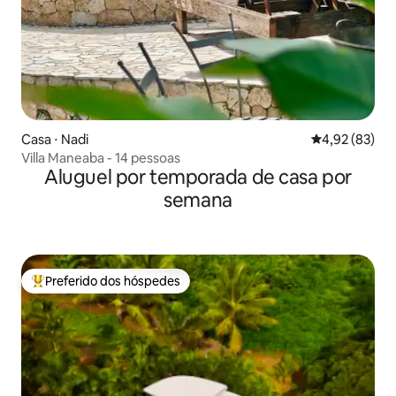
Casa ⋅ Nadi
4,92 de uma a
4,92 (83)
Villa Maneaba - 14 pessoas
Aluguel por temporada de casa por
semana
Preferido dos hóspedes
Entre os melhores preferidos dos hóspedes