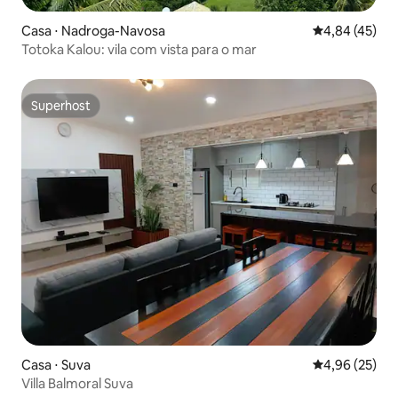
Casa ⋅ Nadroga-Navosa
4,84 de uma a
4,84 (45)
Totoka Kalou: vila com vista para o mar
Superhost
Superhost
Casa ⋅ Suva
4,96 de uma a
4,96 (25)
Villa Balmoral Suva