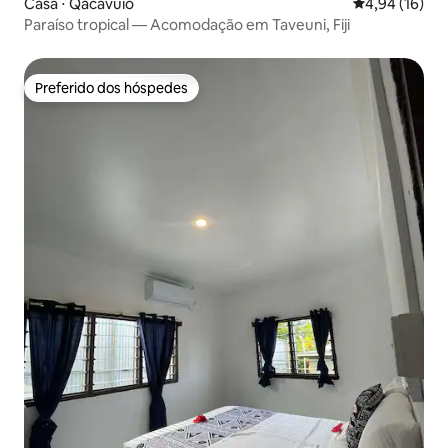
Casa ⋅ Qacavuio
4,94 de uma a
4,94 (16)
Paraíso tropical — Acomodação em Taveuni, Fiji
Preferido dos hóspedes
Preferido dos hóspedes