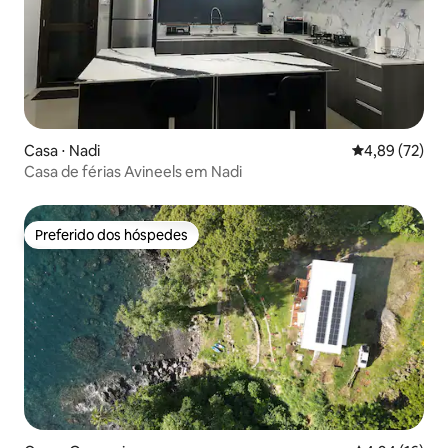
Casa ⋅ Nadi
4,89 de uma a
4,89 (72)
Casa de férias Avineels em Nadi
Preferido dos hóspedes
Preferido dos hóspedes