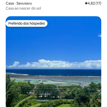
Casa ⋅ Savusavu
4,82 de uma a
4,82 (17)
Casa ao nascer do sol
Preferido dos hóspedes
Preferido dos hóspedes