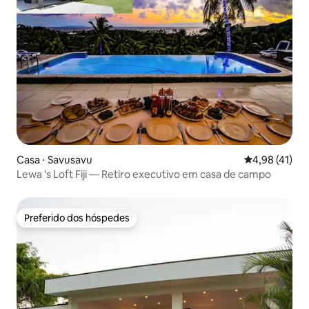
Casa ⋅ Savusavu
4,98 de uma a
4,98 (41)
Lewa 's Loft Fiji — Retiro executivo em casa de campo
Preferido dos hóspedes
Preferido dos hóspedes