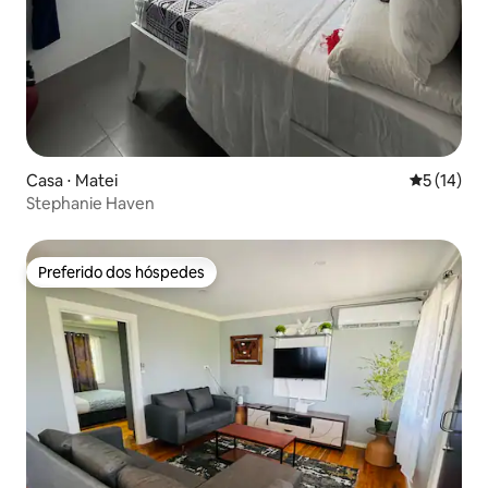
Casa ⋅ Matei
5 de uma a
5 (14)
Stephanie Haven
Preferido dos hóspedes
Preferido dos hóspedes