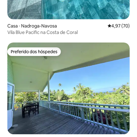
Casa ⋅ Nadroga-Navosa
4,97 de uma a
4,97 (70)
Vila Blue Pacific na Costa de Coral
Preferido dos hóspedes
Preferido dos hóspedes