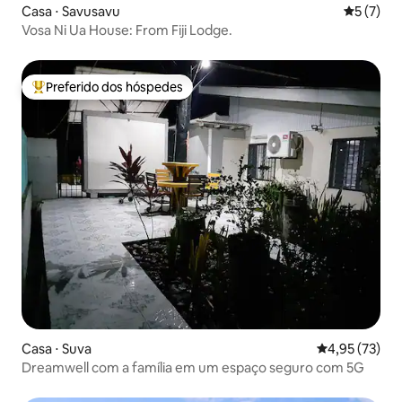
Casa ⋅ Savusavu
5 de uma 
5 (7)
Vosa Ni Ua House: From Fiji Lodge.
Preferido dos hóspedes
Entre os melhores preferidos dos hóspedes
Casa ⋅ Suva
4,95 de uma a
4,95 (73)
Dreamwell com a família em um espaço seguro com 5G