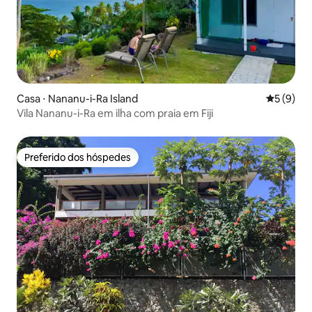
Casa ⋅ Nananu-i-Ra Island
5 de uma 
5 (9)
Vila Nananu-i-Ra em ilha com praia em Fiji
Preferido dos hóspedes
Preferido dos hóspedes