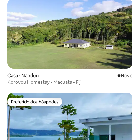
Casa ⋅ Nanduri
Novo lugar
Novo
Korovou Homestay - Macuata - Fiji
Preferido dos hóspedes
Preferido dos hóspedes