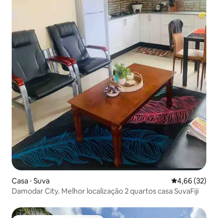
Casa ⋅ Suva
4,66 de uma a
4,66 (32)
Damodar City. Melhor localização 2 quartos casa SuvaFiji