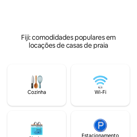
bures exteriores separados na praia e
com vista para o m
dois quartos em estilo resort ligados ao
exuberante. Nade
edifício principal oferecem um retiro
passeio de caiaque
relaxante, comodidades auto-
caiaques fornecid
suficientes ou deixe-nos cuidar disso
caminhadas tranqui
com um custo extra mínimo.
Fiji: comodidades populares em
locações de casas de praia
Cozinha
Wi-Fi
Estacionamento