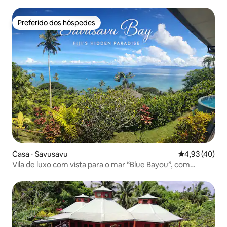
Preferido dos hóspedes
Preferido dos hóspedes
Casa ⋅ Savusavu
4,93 de uma a
4,93 (40)
Vila de luxo com vista para o mar “Blue Bayou”, com
Starlink