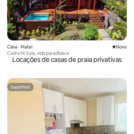
Casa ⋅ Matei
Novo lugar
Novo
Cadra Ni Vula, vida paradisíaca
Locações de casas de praia privativas
Superhost
Superhost