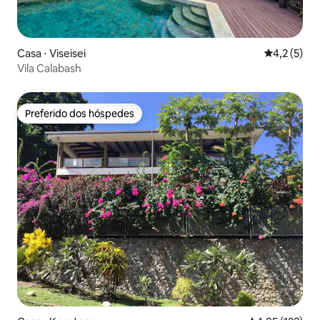
Casa ⋅ Viseisei
4,2 de uma 
4,2 (5)
Vila Calabash
Preferido dos hóspedes
Preferido dos hóspedes