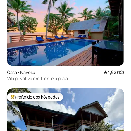
Casa ⋅ Navosa
4,92 de uma a
4,92 (12)
Vila privativa em frente à praia
Preferido dos hóspedes
Entre os melhores preferidos dos hóspedes