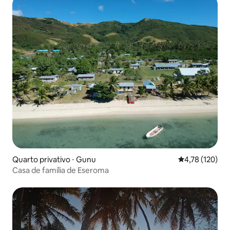
Quarto privativo ⋅ Gunu
4,78 de uma av
4,78 (120)
Casa de família de Eseroma