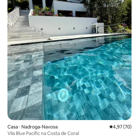
Casa ⋅ Nadroga-Navosa
4,97 de uma a
4,97 (70)
Vila Blue Pacific na Costa de Coral