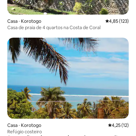
Casa ⋅ Korotogo
4,85 de uma av
4,85 (123)
Casa de praia de 4 quartos na Costa de Coral
Casa ⋅ Korotogo
4,25 de uma a
4,25 (12)
Refúgio costeiro