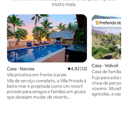
muito mais.
Preferido dos 
Entre os melhore
Casa ⋅ Volivoli
Casa ⋅ Navosa
4,92 de uma avaliação média de
4,92 (12)
Casa de família 
Vila privativa em frente à praia
Volivoli
Fuja para esta casa
Vila de serviço completo, a Villa Privada à
cheia de personali
beira-mar é projetada como um resort
oceano. Situada e
privado para amigos e famílias em grupo
agrícolas, a casa 
que desejam mudar de resorts
confortáveis, um
barulhentos muito movimentados para
equipada, uma áre
instalações de uso exclusivo, uma praia
aconchegante e e
de areias brancas muito tranquila com
como uma extensa 
ótimos degraus para mergulho com
discos de vinil pa
snorkel a partir da água. Dois luxuosos
casa. Relaxe no espaçoso deck coberto