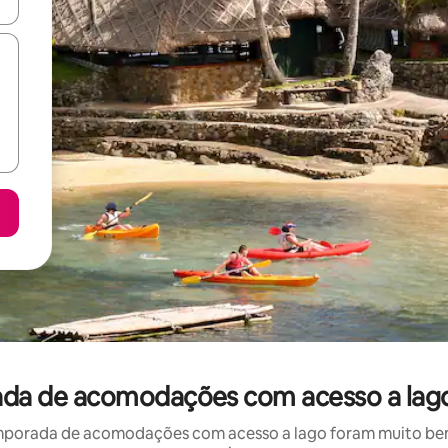
ore-os usando as seta para cima e para baixo do teclado ou tocando e
orada de acomodações com acesso a lag
mporada de acomodações com acesso a lago foram muito bem a