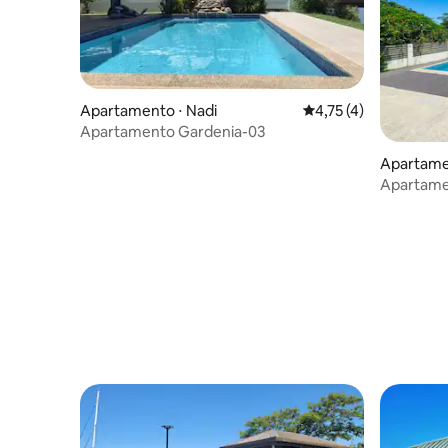
Apartamento ⋅ Nadi
4,75 de uma avaliação
4,75 (4)
Apartamento Gardenia-03
Apartame
Apartame