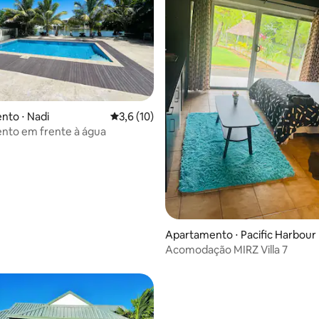
 média de 5, 4 avaliações
nto ⋅ Nadi
3,6 de uma avaliação média de 5, 10 avalia
3,6 (10)
nto em frente à água
Apartamento ⋅ Pacific Harbour
Acomodação MIRZ Villa 7