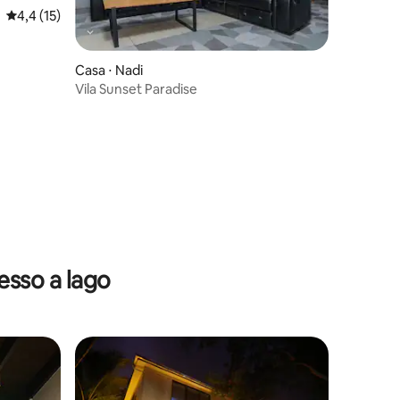
4,4 de uma avaliação média de 5, 15 avaliações
4,4 (15)
Casa ⋅ Nadi
ções
Vila Sunset Paradise
sso a lago