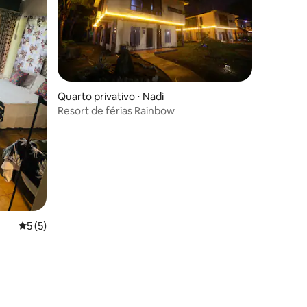
Quarto privativo ⋅ Nadi
Resort de férias Rainbow
ções
5 de uma avaliação média de 5, 5 avaliações
5 (5)