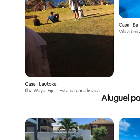
Casa ⋅ Ba
Vila à be
Naisoso
Casa ⋅ Lautoka
Ilha Waya, Fiji — Estadia paradisíaca
Aluguel p