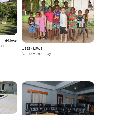
Novo lugar para ficar
Novo
iji
Casa ⋅ Lawai
Naniu Homestay