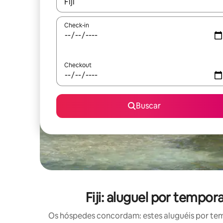
Quando os resultados estiverem disponíveis, expl
Check-in
Checkout
Buscar
Fiji: aluguel por temp
Os hóspedes concordam: estes aluguéis por te