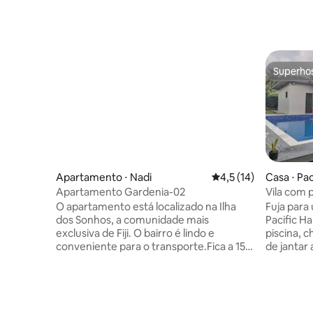
Superho
Superho
Apartamento ⋅ Nadi
4,5 de uma avaliação 
4,5 (14)
Casa ⋅ Pa
Apartamento Gardenia-02
Vila com 
perto da p
O apartamento está localizado na Ilha
Fuja para
dos Sonhos, a comunidade mais
Pacific H
exclusiva de Fiji. O bairro é lindo e
piscina, 
conveniente para o transporte.Fica a 15
de jantar 
minutos de carro do aeroporto, a 10
praia e a 
minutos de carro do píer turístico e a 8
além de f
minutos de carro do centro da cidade.O
aventuras
apartamento é composto por três casas,
River, tiro
um de dois quartos, um com três quartos
banheiros