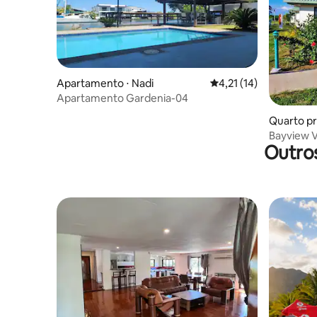
Apartamento ⋅ Nadi
4,21 de uma avaliação 
4,21 (14)
Apartamento Gardenia-04
Quarto pri
Bayview Vi
Outros