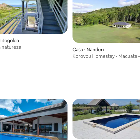
nitogoloa
a natureza
Casa ⋅ Nanduri
Korovou Homestay - Macuata - F