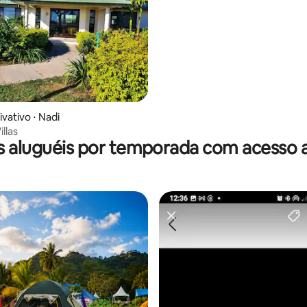
média de 5, 14 avaliações
vativo ⋅ Nadi
llas
 aluguéis por temporada com acesso 