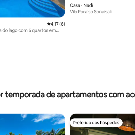
Casa ⋅ Nadi
Vila Paraíso Sonaisali
4,17 de uma avaliação média de 5, 6 avalia
4,17 (6)
ira do lago com 5 quartos em
or temporada de apartamentos com ace
Preferido dos hóspedes
Preferido dos hóspedes