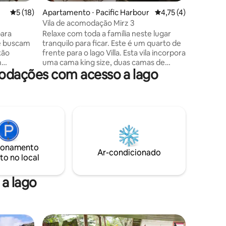
5 de uma avaliação média de 5, 18 avaliações
5 (18)
Apartamento ⋅ Pacific Harbour
4,75 de uma avaliaçã
4,75 (4)
Vila de acomodação Mirz 3
para
Relaxe com toda a família neste lugar
 e buscam
tranquilo para ficar. Este é um quarto de
xão
frente para o lago Villa. Esta vila incorpora
m
uma cama king size, duas camas de
modações com acesso a lago
 vistas
solteiro e um sofá-cama. É uma
ma praia
configuração de mezanino, então ambas
italidade
as camas de solteiro estão localizadas no
jiana.
último andar, que é liderado por degraus
e caiaque,
em espiral. Sinta-se em casa longe de
nte relaxe
casa. Está localizado centralmente a
lmoço
menos de 2 minutos de carro da estrada
 almoços e
principal. Também incluímos traslado de
ionamento
 Seja para
ida e volta do aeroporto internacional de
Ar-condicionado
to no local
urar, você
Nadi a custos adicionais.
a lago