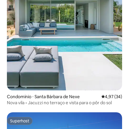
Condomínio ⋅ Santa Bárbara de Nexe
4,97 de uma a
4,97 (34)
Nova vila • Jacuzzi no terraço e vista para o pôr do sol
Superhost
Superhost