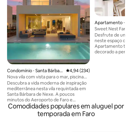
Apartamento ⋅ Fa
Sweet Nest Faro
Desfrute de uma e
neste espaço de lo
Apartamento tota
decorado a pensa
estar dos hóspedes. Situado no Ce
da cidade de Faro,
Carmo e de São Pedro, fic
Condomínio ⋅ Santa Bárbara
4,94 de uma avaliação média de 
4,94 (234)
pé da Baixa onde 
de Nexe
Nova vila com vista para o mar, piscina
diversão, bares, caf
aquecida, jacuzzi no terraço
Descubra a vida moderna de inspiração
à sua disposição 
mediterrânea nesta vila requintada em
cerca de 150 m e estacionamento
Santa Bárbara de Nexe. A poucos
gratuito na rua. 
minutos do Aeroporto de Faro e
totalmente equipa
Comodidades populares em aluguel por
Almancil, este retiro sereno oferece
falte nada.
uma piscina aquecida, jacuzzi no
temporada em Faro
telhado, sala de estar interna e externa,
uma cozinha ao ar livre e interiores
elegantes em estilo mediterrâneo.