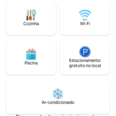
Perfeito para famílias, casais ou grupos
que procuram uma escapada
memorável com trilhas para
caminhadas, vistas para o campo e
acesso a praias, campos de golfe, lojas e
Cozinha
Wi-Fi
restaurantes. Envie-nos uma
mensagem!
Estacionamento
Piscina
gratuito no local
Ar-condicionado