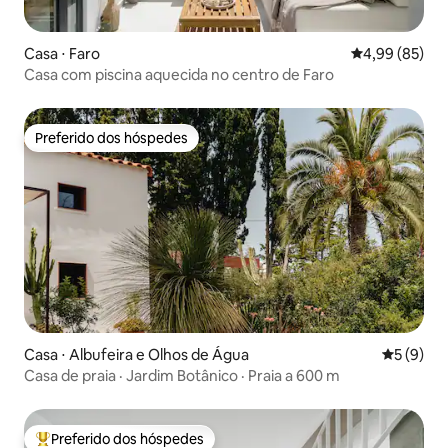
Casa ⋅ Faro
4,99 de uma a
4,99 (85)
Casa com piscina aquecida no centro de Faro
Preferido dos hóspedes
Preferido dos hóspedes
Casa ⋅ Albufeira e Olhos de Água
5 de uma 
5 (9)
Casa de praia · Jardim Botânico · Praia a 600 m
Preferido dos hóspedes
Entre os melhores preferidos dos hóspedes