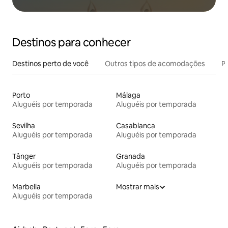
Destinos para conhecer
Destinos perto de você
Outros tipos de acomodações
Pr
Porto
Málaga
Aluguéis por temporada
Aluguéis por temporada
Sevilha
Casablanca
Aluguéis por temporada
Aluguéis por temporada
Tânger
Granada
Aluguéis por temporada
Aluguéis por temporada
Marbella
Mostrar mais
Aluguéis por temporada