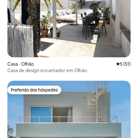
Casa ⋅ Olhão
5 de uma a
5 (51)
Casa de design encantador em Olhão
Preferido dos hóspedes
Preferido dos hóspedes