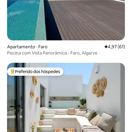
Apartamento ⋅ Faro
4,97 de uma a
4,97 (61)
Piscina com Vista Panorâmica - Faro, Algarve
Preferido dos hóspedes
Entre os melhores preferidos dos hóspedes