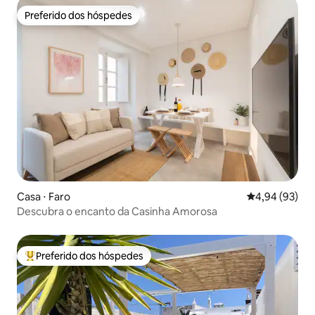
Preferido dos hóspedes
Preferido dos hóspedes
Casa ⋅ Faro
4,94 de uma a
4,94 (93)
Descubra o encanto da Casinha Amorosa
Preferido dos hóspedes
Entre os melhores preferidos dos hóspedes