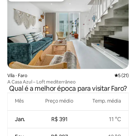
Vila ⋅ Faro
5 de uma a
5 (21)
A Casa Azul – Loft mediterrâneo
Qual é a melhor época para visitar Faro?
Mês
Preço médio
Temp. média
Jan.
R$ 391
11 °C