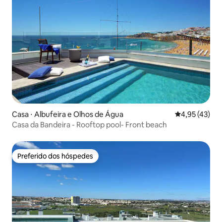
Casa ⋅ Albufeira e Olhos de Água
4,95 de uma a
4,95 (43)
Casa da Bandeira - Rooftop pool- Front beach
Preferido dos hóspedes
Preferido dos hóspedes