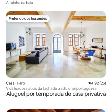
A rainha da baía
Preferido dos hóspedes
Preferido dos hóspedes
Casa ⋅ Faro
4,92 de uma a
4,92 (25)
Vida luxuosa atrás da fachada tradicional portuguesa
Aluguel por temporada de casa privativa