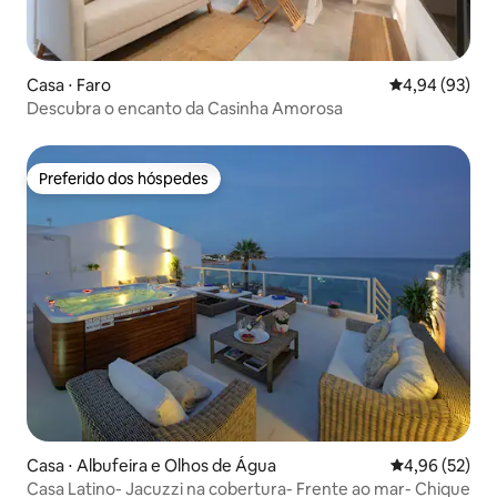
Casa ⋅ Faro
4,94 de uma a
4,94 (93)
Descubra o encanto da Casinha Amorosa
Preferido dos hóspedes
Preferido dos hóspedes
Casa ⋅ Albufeira e Olhos de Água
4,96 de uma a
4,96 (52)
Casa Latino- Jacuzzi na cobertura- Frente ao mar- Chique