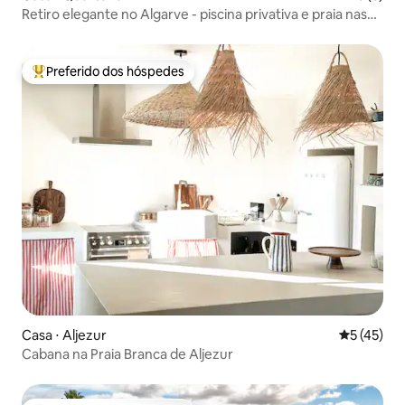
Retiro elegante no Algarve - piscina privativa e praia nas
proximidades
Preferido dos hóspedes
Entre os melhores preferidos dos hóspedes
Casa ⋅ Aljezur
5 de uma a
5 (45)
Cabana na Praia Branca de Aljezur