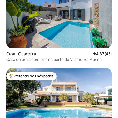
Casa ⋅ Quarteira
4,87 de uma a
4,87 (45)
Casa de praia com piscina perto de Vilamoura Marina
Preferido dos hóspedes
Entre os melhores preferidos dos hóspedes