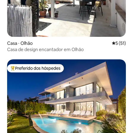
Casa ⋅ Olhão
5 de uma a
5 (51)
Casa de design encantador em Olhão
Preferido dos hóspedes
Entre os melhores preferidos dos hóspedes