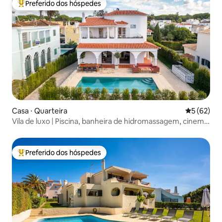
Preferido dos hóspedes
Entre os melhores preferidos dos hóspedes
Casa ⋅ Quarteira
5 de uma a
5 (62)
Vila de luxo | Piscina, banheira de hidromassagem, cinema
e golfe
Preferido dos hóspedes
Entre os melhores preferidos dos hóspedes