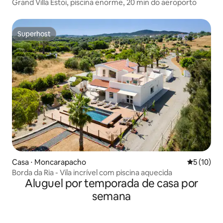
Grand Villa Estoi, piscina enorme, 20 min do aeroporto
Superhost
Superhost
Casa ⋅ Moncarapacho
5 de uma a
5 (10)
Borda da Ria - Vila incrível com piscina aquecida
Aluguel por temporada de casa por
semana