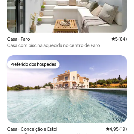
Casa ⋅ Faro
5 de uma a
5 (84)
Casa com piscina aquecida no centro de Faro
Preferido dos hóspedes
Preferido dos hóspedes
Casa ⋅ Conceição e Estoi
4,95 de uma a
4,95 (19)