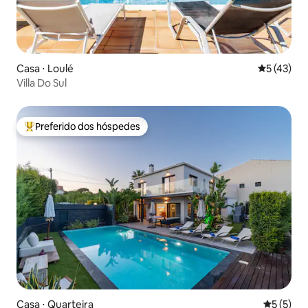
Casa ⋅ Loulé
5 de uma a
5 (43)
Villa Do Sul
Preferido dos hóspedes
Entre os melhores preferidos dos hóspedes
Casa ⋅ Quarteira
5 de uma 
5 (5)