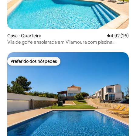
Casa ⋅ Quarteira
4,92 de uma a
4,92 (26)
Vila de golfe ensolarada em Vilamoura com piscina
privativa
Preferido dos hóspedes
Preferido dos hóspedes