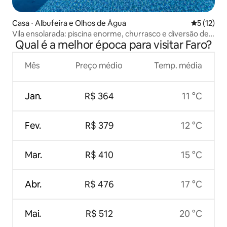
Casa ⋅ Albufeira e Olhos de Água
5 de uma a
5 (12)
Vila ensolarada: piscina enorme, churrasco e diversão de
Qual é a melhor época para visitar Faro?
pingue-pongue
Mês
Preço médio
Temp. média
Jan.
R$ 364
11 °C
Fev.
R$ 379
12 °C
Mar.
R$ 410
15 °C
Abr.
R$ 476
17 °C
Mai.
R$ 512
20 °C