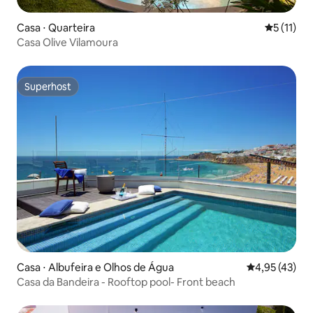
Casa ⋅ Quarteira
5 de uma a
5 (11)
Casa Olive Vilamoura
Superhost
Superhost
Casa ⋅ Albufeira e Olhos de Água
4,95 de uma a
4,95 (43)
Casa da Bandeira - Rooftop pool- Front beach