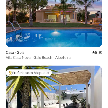
Casa ⋅ Guia
5 de uma 
5 (9)
Villa Casa Nova - Gale Beach - Albufeira
Preferido dos hóspedes
Entre os melhores preferidos dos hóspedes