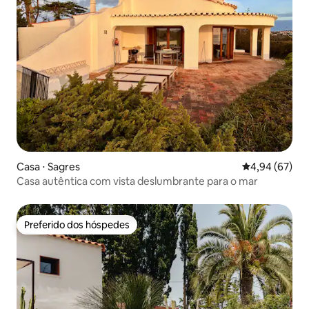
Casa ⋅ Sagres
4,94 de uma a
4,94 (67)
Casa autêntica com vista deslumbrante para o mar
Preferido dos hóspedes
Preferido dos hóspedes