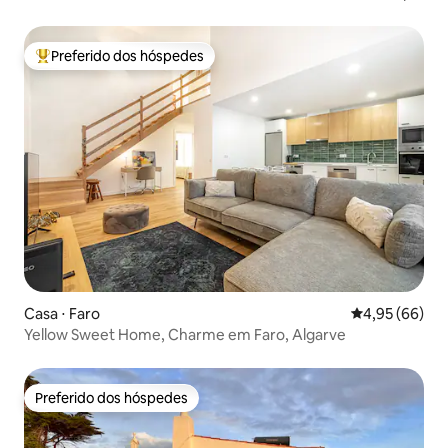
Preferido dos hóspedes
Entre os melhores preferidos dos hóspedes
Casa ⋅ Faro
4,95 de uma a
4,95 (66)
Yellow Sweet Home, Charme em Faro, Algarve
Preferido dos hóspedes
Preferido dos hóspedes