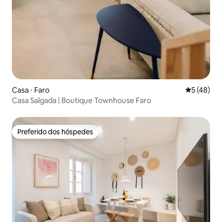
Casa ⋅ Faro
5 de uma a
5 (48)
Casa Salgada | Boutique Townhouse Faro
Preferido dos hóspedes
Preferido dos hóspedes