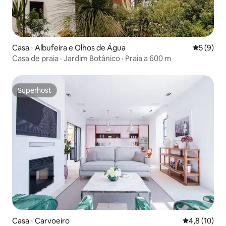
Casa ⋅ Albufeira e Olhos de Água
5 de uma 
5 (9)
Casa de praia · Jardim Botânico · Praia a 600 m
Superhost
Superhost
Casa ⋅ Carvoeiro
4,8 de uma a
4,8 (10)