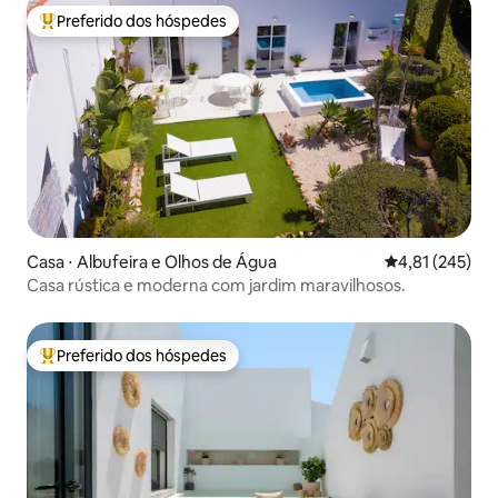
Preferido dos hóspedes
Entre os melhores preferidos dos hóspedes
Casa ⋅ Albufeira e Olhos de Água
4,81 de uma av
4,81 (245)
Casa rústica e moderna com jardim maravilhosos.
Preferido dos hóspedes
Entre os melhores preferidos dos hóspedes