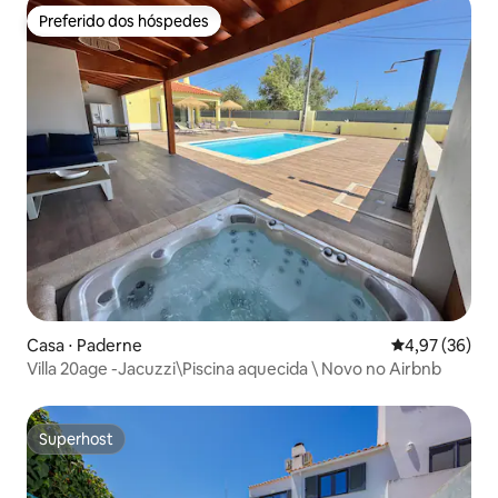
Preferido dos hóspedes
Preferido dos hóspedes
Casa ⋅ Paderne
4,97 de uma a
4,97 (36)
Villa 20age -Jacuzzi\Piscina aquecida \ Novo no Airbnb
Superhost
Superhost