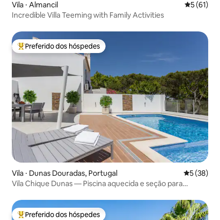
Vila ⋅ Almancil
5 de uma a
5 (61)
Incredible Villa Teeming with Family Activities
Preferido dos hóspedes
Entre os melhores preferidos dos hóspedes
Vila ⋅ Dunas Douradas, Portugal
5 de uma a
5 (38)
Vila Chique Dunas — Piscina aquecida e seção para
crianças
Preferido dos hóspedes
Entre os melhores preferidos dos hóspedes