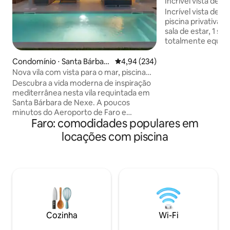
Incrível vista de 1
privada aquecida
Incrível vista de 
piscina privativa a
sala de estar, 1 sal
totalmente equipa
terraços. Recent
totalmente equip
Condomínio ⋅ Santa Bárbara
4,94 de uma avaliação média de 
4,94 (234)
elegante. Vistas f
de Nexe
Nova vila com vista para o mar, piscina
praia/cidade de Alb
aquecida, jacuzzi no terraço
Descubra a vida moderna de inspiração
privativa com vist
mediterrânea nesta vila requintada em
Localização centr
Santa Bárbara de Nexe. A poucos
fácil. Todas as co
minutos do Aeroporto de Faro e
metros. A 4 minuto
Faro: comodidades populares em
Almancil, este retiro sereno oferece
apartamento é no 
uma piscina aquecida, jacuzzi no
locações com piscina
uma vila algarvia t
telhado, sala de estar interna e externa,
uma cozinha ao ar livre e interiores
elegantes em estilo mediterrâneo.
Perfeito para famílias, casais ou grupos
que procuram uma escapada
memorável com trilhas para
caminhadas, vistas para o campo e
acesso a praias, campos de golfe, lojas e
Cozinha
Wi-Fi
restaurantes. Envie-nos uma
mensagem!