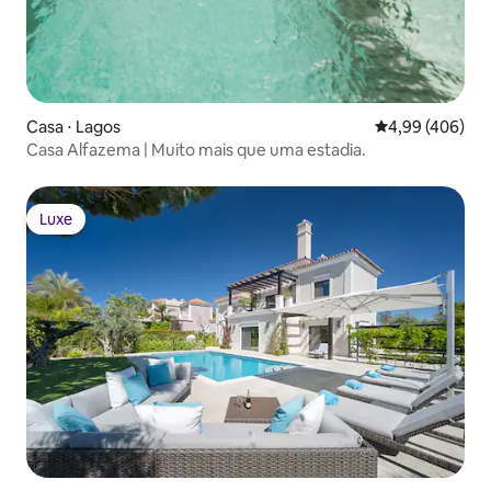
Casa ⋅ Lagos
4,99 de uma ava
4,99 (406)
Casa Alfazema | Muito mais que uma estadia.
Luxe
Luxe