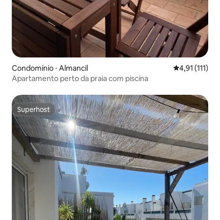
Condomínio ⋅ Almancil
4,91 de uma a
4,91 (111)
Apartamento perto da praia com piscina
Superhost
Superhost