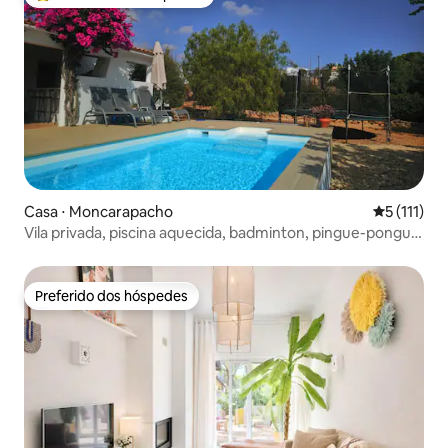
Entre os melhores preferidos dos hóspedes
Casa ⋅ Moncarapacho
5 de uma av
5 (111)
Vila privada, piscina aquecida, badminton, pingue-pongue
e muito mais
Preferido dos hóspedes
Preferido dos hóspedes