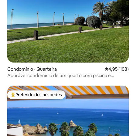
Condomínio ⋅ Quarteira
4,95 de uma av
4,95 (108)
Adorável condomínio de um quarto com piscina e
estacionamento gratuito
Preferido dos hóspedes
Entre os melhores preferidos dos hóspedes