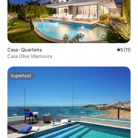
Casa ⋅ Quarteira
5 de uma a
5 (11)
Casa Olive Vilamoura
Superhost
Superhost