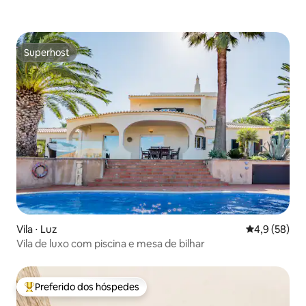
Superhost
Superhost
Vila ⋅ Luz
4,9 de uma a
4,9 (58)
Vila de luxo com piscina e mesa de bilhar
Preferido dos hóspedes
Entre os melhores preferidos dos hóspedes