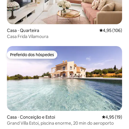
Casa ⋅ Quarteira
4,95 de uma av
4,95 (106)
Casa Frida Vilamoura
Preferido dos hóspedes
Preferido dos hóspedes
Casa ⋅ Conceição e Estoi
4,95 de uma a
4,95 (19)
Grand Villa Estoi, piscina enorme, 20 min do aeroporto