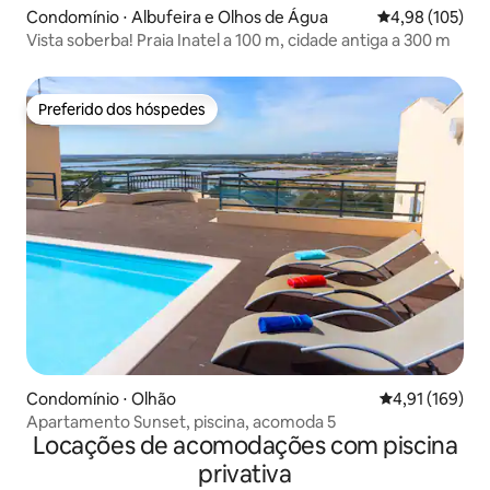
Condomínio ⋅ Albufeira e Olhos de Água
4,98 de uma av
4,98 (105)
Vista soberba! Praia Inatel a 100 m, cidade antiga a 300 m
Preferido dos hóspedes
Preferido dos hóspedes
Condomínio ⋅ Olhão
4,91 de uma av
4,91 (169)
Apartamento Sunset, piscina, acomoda 5
Locações de acomodações com piscina
privativa