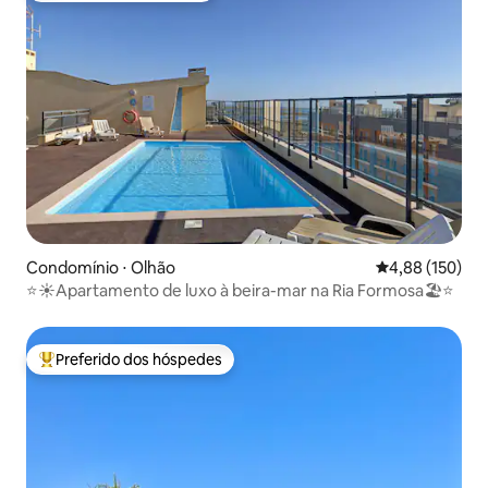
Condomínio ⋅ Olhão
4,88 de uma av
4,88 (150)
⭐️☀️Apartamento de luxo à beira-mar na Ria Formosa🏖⭐️
Preferido dos hóspedes
Entre os melhores preferidos dos hóspedes