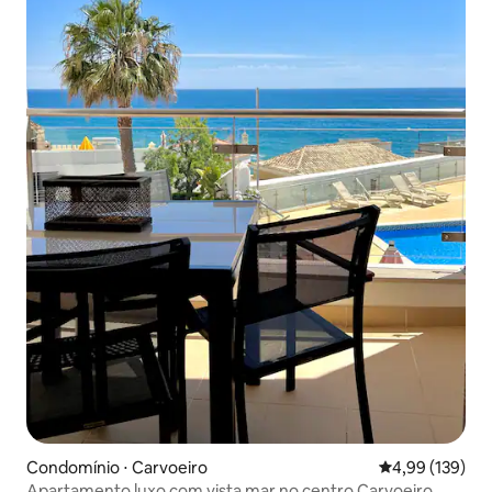
Condomínio ⋅ Carvoeiro
4,99 de uma av
4,99 (139)
Apartamento luxo com vista mar no centro Carvoeiro