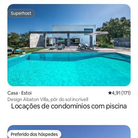
Superhost
Superhost
Casa ⋅ Estoi
4,91 de uma av
4,91 (171)
Design Abaton Villa, pôr do sol incrível!
Locações de condomínios com piscina
Preferido dos hóspedes
Preferido dos hóspedes