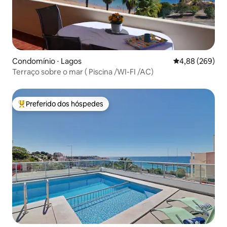
Condomínio ⋅ Lagos
4,88 de uma ava
4,88 (269)
Terraço sobre o mar ( Piscina /WI-FI /AC)
Preferido dos hóspedes
Entre os melhores preferidos dos hóspedes