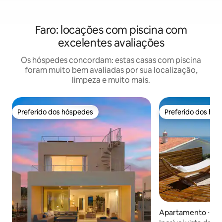
Faro: locações com piscina com
excelentes avaliações
Os hóspedes concordam: estas casas com piscina
foram muito bem avaliadas por sua localização,
limpeza e muito mais.
Preferido dos hóspedes
Preferido dos hó
Preferido dos hóspedes
Preferido dos hó
Apartamento ⋅ Alb
Olhos de Água