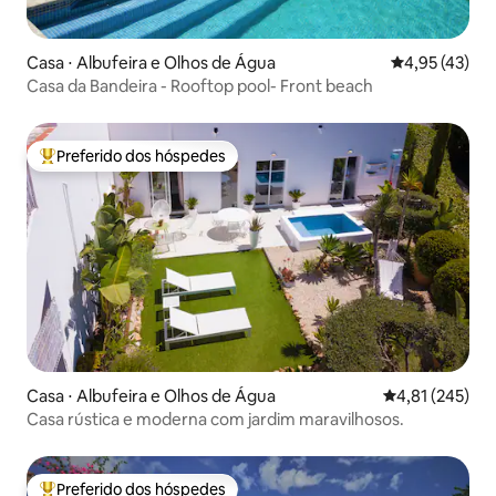
Casa ⋅ Albufeira e Olhos de Água
4,95 de uma a
4,95 (43)
Casa da Bandeira - Rooftop pool- Front beach
Preferido dos hóspedes
Entre os melhores preferidos dos hóspedes
Casa ⋅ Albufeira e Olhos de Água
4,81 de uma av
4,81 (245)
Casa rústica e moderna com jardim maravilhosos.
Preferido dos hóspedes