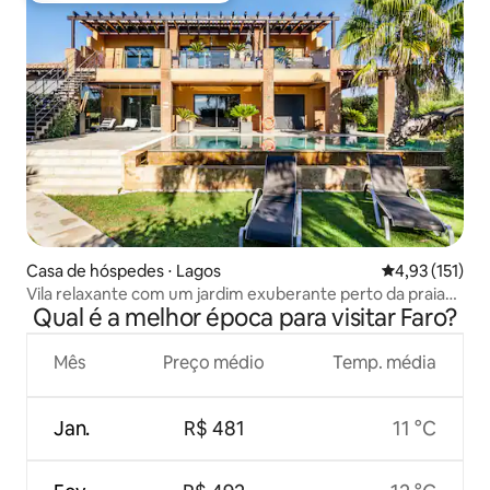
Casa de hóspedes ⋅ Lagos
4,93 de uma av
4,93 (151)
Vila relaxante com um jardim exuberante perto da praia
Qual é a melhor época para visitar Faro?
de Porto de Mós
Mês
Preço médio
Temp. média
Jan.
R$ 481
11 °C