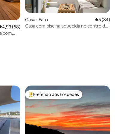
ções
Casa ⋅ Faro
5 de uma avaliação
5 (84)
Casa com piscina aquecida no centro de
4,93 de uma avaliação média de 5, 68 avaliações
4,93 (68)
Faro
ca com
Preferido dos hóspedes
os hóspedes
Entre os melhores preferidos dos hóspedes