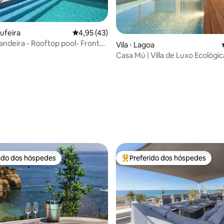
bufeira
4,95 de uma avaliação média de 5, 43 avalia
4,95 (43)
andeira - Rooftop pool- Front
Vila ⋅ Lagoa
Casa Mú | Villa de Luxo Ecológi
Piscina Priv
média de 5, 34 avaliações
rido dos hóspedes
Preferido dos hóspedes
 melhores preferidos dos hóspedes
Entre os melhores preferidos d