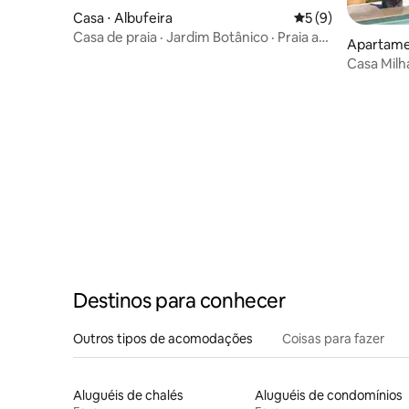
Casa ⋅ Albufeira
5 de uma avaliação
5 (9)
Casa de praia · Jardim Botânico · Praia a
Apartame
600 m
Casa Milh
Destinos para conhecer
Outros tipos de acomodações
Coisas para fazer
Aluguéis de chalés
Aluguéis de condomínios