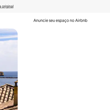
 original
Anuncie seu espaço no Airbnb
 deslizando o dedo na tela.