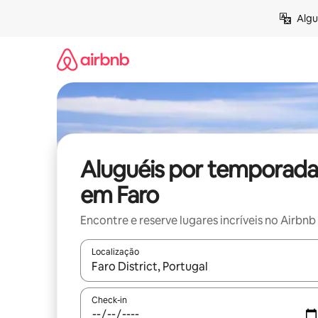
Pular
Algu
para
o
conteúdo
Aluguéis por temporada
em Faro
Encontre e reserve lugares incríveis no Airbnb
Localização
Quando os resultados estiverem disponíveis, expl
Check-in