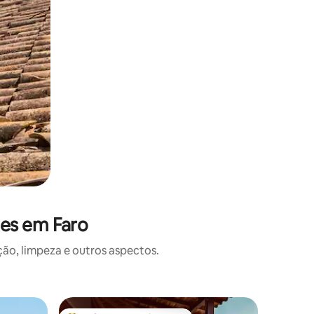
ões em Faro
o, limpeza e outros aspectos.
Apartame