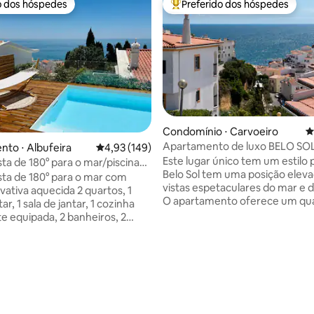
o dos hóspedes
Preferido dos hóspedes
o dos hóspedes
Entre os melhores preferidos d
Condomínio ⋅ Carvoeiro
4
Apartamento de luxo BELO SO
to ⋅ Albufeira
4,93 de uma avaliação média de 5, 149 avalia
4,93 (149)
vista para o mar
Este lugar único tem um estilo 
ista de 180° para o mar/piscina
Belo Sol tem uma posição elev
quecida
ista de 180° para o mar com
vistas espetaculares do mar e d
ivativa aquecida 2 quartos, 1
O apartamento oferece um qua
tar, 1 sala de jantar, 1 cozinha
banheiro, cozinha e terraço pri
e equipada, 2 banheiros, 2
Piscina comum e estacioname
. Recentemente remodelado e
gratuito no local. O apartament
te equipado. Moderno e
édia de 5, 234 avaliações
compromete todo o primeiro 
Vistas fantásticas para o mar e
andar, criando privacidade e u
de de Albufeira. Piscina
sensação de paz. As varandas 
com vista para o mar.
quarto e cozinha criam uma se
ão central. Estacionamento
especial de espaço. O Belo Sol fica a
das as comodidades a 100