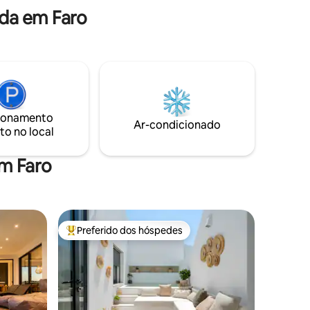
Where the soft light of the morning
 do
da em Faro
gently wakes you up.
ionamento
Ar-condicionado
to no local
m Faro
Preferido dos hóspedes
Entre os melhores preferidos dos hóspedes