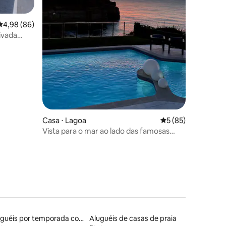
ções
4,98 de uma avaliação média de 5, 86 avaliações
4,98 (86)
ivada
Casa ⋅ Lagoa
5 de uma avaliação
5 (85)
Vista para o mar ao lado das famosas
“Grutas de Benagil”
Aluguéis por temporada com café da manhã
Aluguéis de casas de praia