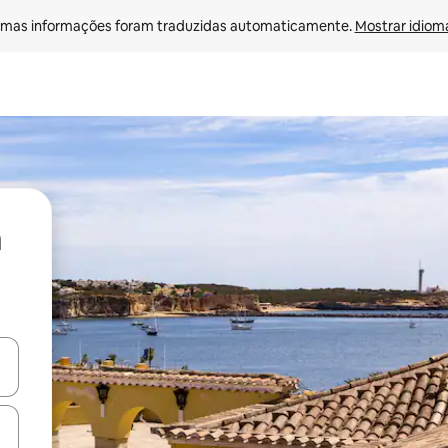
mas informações foram traduzidas automaticamente. 
Mostrar idioma
ore-os usando as seta para cima e para baixo do teclado ou tocando e