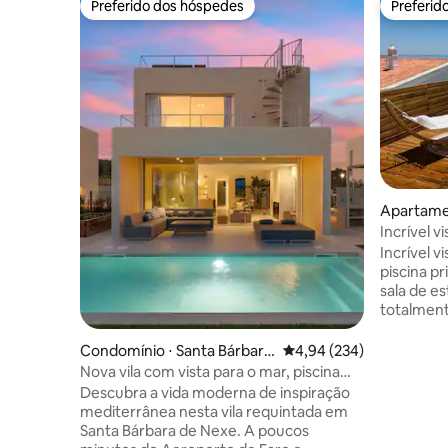
Preferido dos hóspedes
Preferid
Preferido dos hóspedes
Preferid
Apartamen
Incrível v
privada a
Incrível v
piscina pr
sala de es
totalment
terraços
totalmen
Condomínio ⋅ Santa Bárbara
4,94 de uma avaliação m
4,94 (234)
elegante. 
de Nexe
Nova vila com vista para o mar, piscina
praia/cida
aquecida, jacuzzi no terraço
Descubra a vida moderna de inspiração
privativa 
mediterrânea nesta vila requintada em
Localizaç
Santa Bárbara de Nexe. A poucos
fácil. To