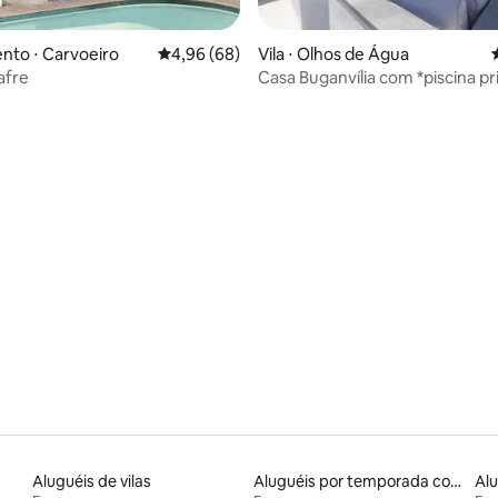
 média de 5, 9 avaliações
nto ⋅ Carvoeiro
4,96 de uma avaliação média de 5, 68 avalia
4,96 (68)
Vila ⋅ Olhos de Água
afre
Casa Buganvília com *piscina pr
aquecida
Aluguéis de vilas
Aluguéis por temporada com banheira de hidromassagem