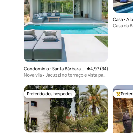
Casa ⋅ Al
Casa da B
beach
Condomínio ⋅ Santa Bárbara d
4,97 de uma avaliação 
4,97 (34)
e Nexe
Nova vila • Jacuzzi no terraço e vista para
o pôr do sol
Preferido dos hóspedes
Prefe
Preferido dos hóspedes
Entre os