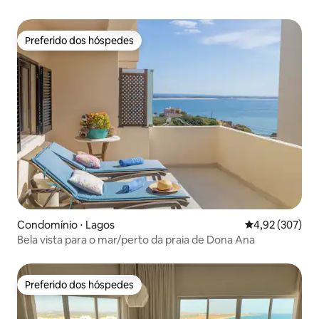
Preferido dos hóspedes
Preferido dos hóspedes
Condomínio ⋅ Lagos
4,92 de uma av
4,92 (307)
Bela vista para o mar/perto da praia de Dona Ana
Preferido dos hóspedes
Preferido dos hóspedes