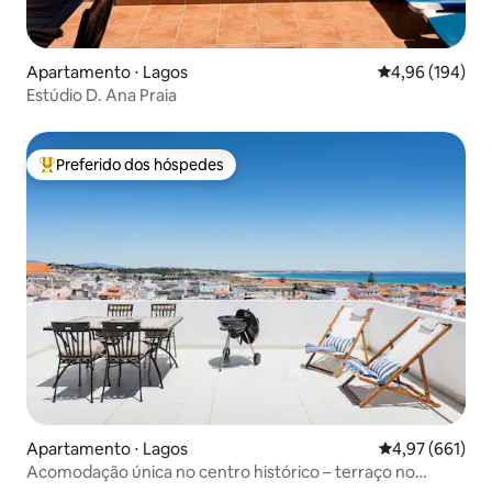
Apartamento ⋅ Lagos
4,96 de uma av
4,96 (194)
Estúdio D. Ana Praia
Preferido dos hóspedes
Entre os melhores preferidos dos hóspedes
Apartamento ⋅ Lagos
4,97 de uma av
4,97 (661)
Acomodação única no centro histórico – terraço no