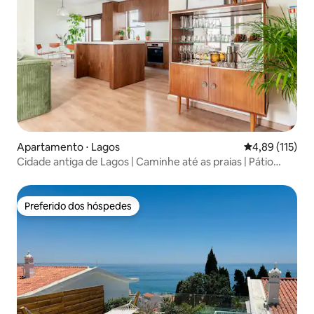
Apartamento ⋅ Lagos
4,89 de uma av
4,89 (115)
Cidade antiga de Lagos | Caminhe até as praias | Pátio
privativo
Preferido dos hóspedes
Preferido dos hóspedes