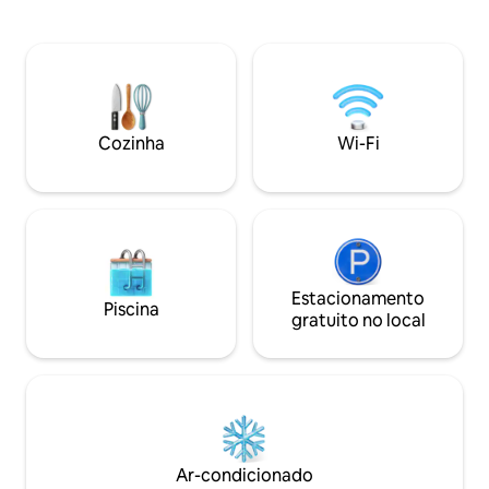
place. Here nature dances with the
compromete todo o primeiro e segundo
senses. The sight
andar, criando privacidade e uma
surround this lovel
sensação de paz. As varandas no lounge,
etched to your memory. T
quarto e cozinha criam uma sensação
here, can be an a
especial de espaço. O Belo Sol fica a
Where the soft lig
apenas 7 minutos a pé da Praia do
gently wakes you 
Carvoeiro, lojas e restaurantes.
Cozinha
Wi-Fi
Estacionamento
Piscina
gratuito no local
Ar-condicionado