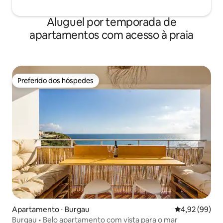
Aluguel por temporada de
apartamentos com acesso à praia
Preferido dos hóspedes
Preferido dos hóspedes
Apartamento ⋅ Burgau
4,92 de uma a
4,92 (99)
Burgau • Belo apartamento com vista para o mar