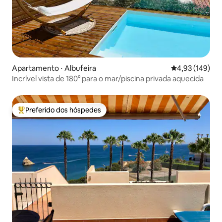
Apartamento ⋅ Albufeira
4,93 de uma av
4,93 (149)
Incrível vista de 180° para o mar/piscina privada aquecida
Preferido dos hóspedes
Entre os melhores preferidos dos hóspedes