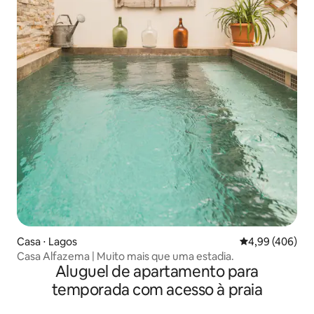
Casa ⋅ Lagos
4,99 de uma ava
4,99 (406)
Casa Alfazema | Muito mais que uma estadia.
Aluguel de apartamento para
temporada com acesso à praia