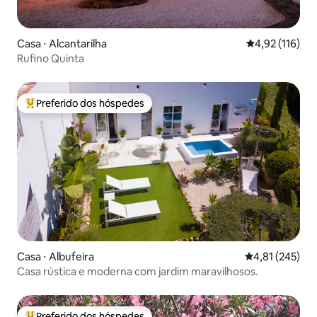
Casa ⋅ Alcantarilha
4,92 de uma av
4,92 (116)
Rufino Quinta
Preferido dos hóspedes
Entre os melhores preferidos dos hóspedes
Casa ⋅ Albufeira
4,81 de uma av
4,81 (245)
Casa rústica e moderna com jardim maravilhosos.
Preferido dos hóspedes