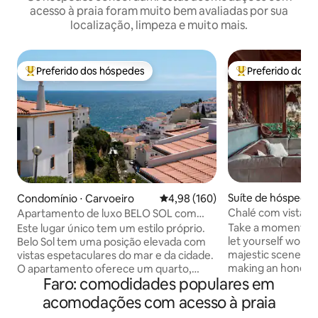
acesso à praia foram muito bem avaliadas por sua
localização, limpeza e muito mais.
Preferido dos hóspedes
Preferido dos 
Entre os melhores preferidos dos hóspedes
Entre os melhore
Suíte de hóspedes
Condomínio ⋅ Carvoeiro
4,98 de uma avaliação média de 
4,98 (160)
de Santa Clara-a-
Chalé com vista p
Apartamento de luxo BELO SOL com
do Lago
vista para o mar
Take a moment, co
Este lugar único tem um estilo próprio.
let yourself wonder. Concealed in
Belo Sol tem uma posição elevada com
majestic scenery 
vistas espetaculares do mar e da cidade.
making an honest c
O apartamento oferece um quarto,
Faro: comodidades populares em
away from the pur
banheiro, cozinha e terraço privativo.
Clara Dam where i
Piscina comum e estacionamento
acomodações com acesso à praia
lose themselves in
gratuito no local. O apartamento Belo Sol