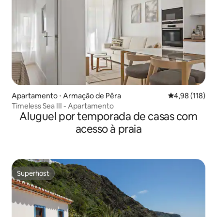
Apartamento ⋅ Armação de Pêra
4,98 de uma av
4,98 (118)
Timeless Sea III - Apartamento
Aluguel por temporada de casas com
acesso à praia
Superhost
Superhost