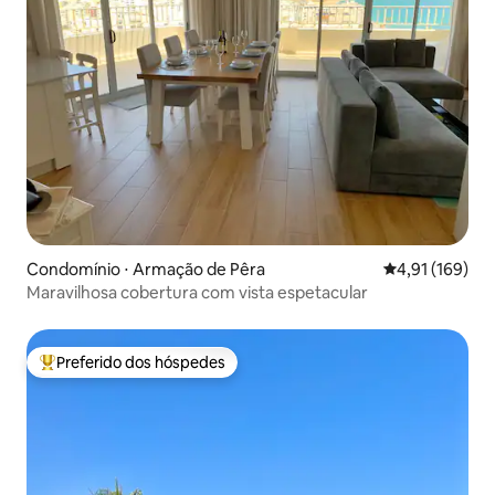
Condomínio ⋅ Armação de Pêra
4,91 de uma av
4,91 (169)
Maravilhosa cobertura com vista espetacular
Preferido dos hóspedes
Entre os melhores preferidos dos hóspedes