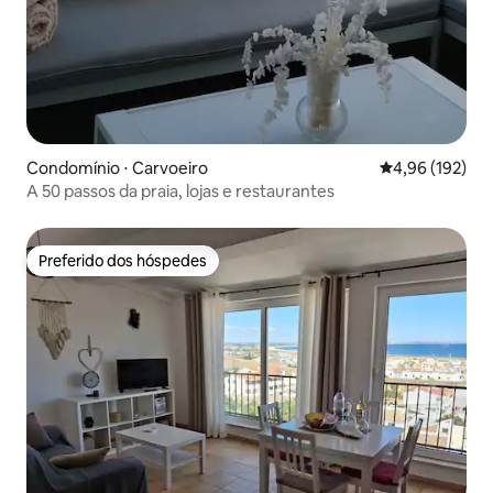
Condomínio ⋅ Carvoeiro
4,96 de uma av
4,96 (192)
A 50 passos da praia, lojas e restaurantes
Preferido dos hóspedes
Preferido dos hóspedes