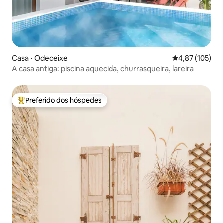
Casa ⋅ Odeceixe
4,87 de uma av
4,87 (105)
A casa antiga: piscina aquecida, churrasqueira, lareira
Preferido dos hóspedes
Entre os melhores preferidos dos hóspedes