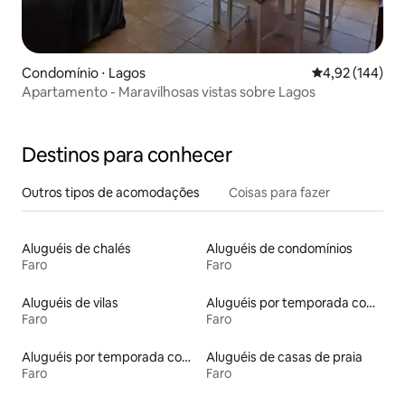
Condomínio ⋅ Lagos
4,92 de uma av
4,92 (144)
Apartamento - Maravilhosas vistas sobre Lagos
Destinos para conhecer
Outros tipos de acomodações
Coisas para fazer
Aluguéis de chalés
Aluguéis de condomínios
Faro
Faro
Aluguéis de vilas
Aluguéis por temporada com banheira de hidromassagem
Faro
Faro
Aluguéis por temporada com café da manhã
Aluguéis de casas de praia
Faro
Faro