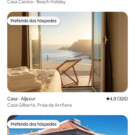
Casa Canina - Beach Holiday
Preferido dos hóspedes
Preferido dos hóspedes
Casa ⋅ Aljezur
4,9 de uma av
4,9 (320)
Casa Gilberta, Praia da Arrifana
Preferido dos hóspedes
Preferido dos hóspedes