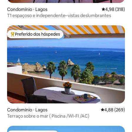
Condomínio ⋅ Lagos
4,98 de uma av
4,98 (318)
T1 espaçoso e independente–vistas deslumbrantes
Preferido dos hóspedes
Entre os melhores preferidos dos hóspedes
Condomínio ⋅ Lagos
4,88 de uma ava
4,88 (269)
Terraço sobre o mar ( Piscina /WI-FI /AC)