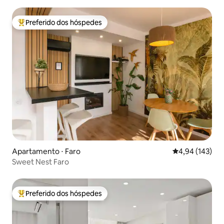
telhado
Preferido dos hóspedes
Entre os melhores preferidos dos hóspedes
Apartamento ⋅ Faro
4,94 de uma av
4,94 (143)
Sweet Nest Faro
Preferido dos hóspedes
Entre os melhores preferidos dos hóspedes