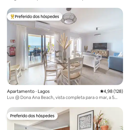
Preferido dos hóspedes
Entre os melhores preferidos dos hóspedes
Apartamento ⋅ Lagos
4,98 de uma av
4,98 (128)
Lux @ Dona Ana Beach, vista completa para o mar, a 5
minutos do centro
Preferido dos hóspedes
Preferido dos hóspedes