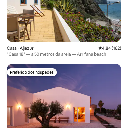
Casa ⋅ Aljezur
4,84 de uma av
4,84 (162)
"Casa 18" — a 50 metros da areia — Arrifana beach
Preferido dos hóspedes
Preferido dos hóspedes