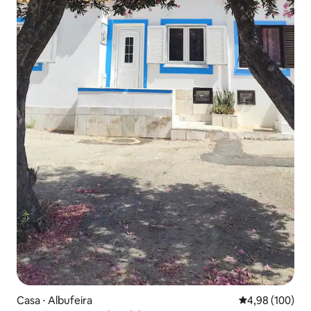
Casa ⋅ Albufeira
4,98 de uma av
4,98 (100)