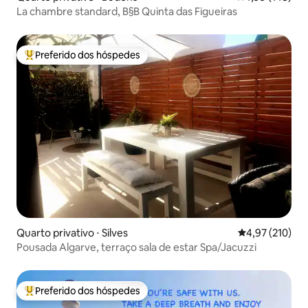
La chambre standard, B§B Quinta das Figueiras
Preferido dos hóspedes
Entre os melhores preferidos dos hóspedes
Quarto privativo ⋅ Silves
4,97 de uma av
4,97 (210)
Pousada Algarve, terraço sala de estar Spa/Jacuzzi
Preferido dos hóspedes
Entre os melhores preferidos dos hóspedes