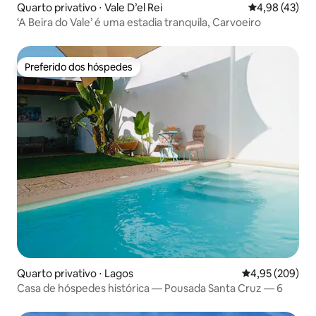
Quarto privativo ⋅ Vale D’el Rei
4,98 de uma a
4,98 (43)
‘A Beira do Vale’ é uma estadia tranquila, Carvoeiro
Preferido dos hóspedes
Preferido dos hóspedes
Quarto privativo ⋅ Lagos
4,95 de uma ava
4,95 (209)
Casa de hóspedes histórica — Pousada Santa Cruz — 6