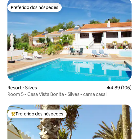
Preferido dos hóspedes
Preferido dos hóspedes
Resort ⋅ Silves
4,89 de uma av
4,89 (106)
Room 5 - Casa Vista Bonita - Silves - cama casal
Preferido dos hóspedes
Entre os melhores preferidos dos hóspedes