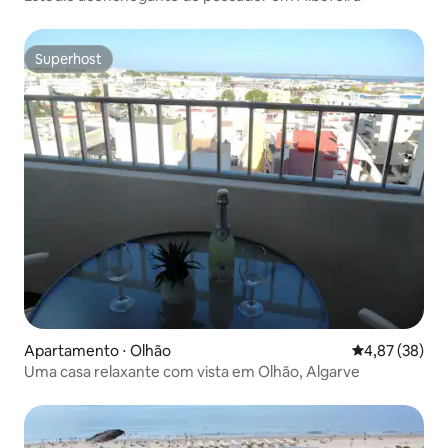
Superhost
Superhost
Apartamento ⋅ Olhão
4,87 de uma a
4,87 (38)
Uma casa relaxante com vista em Olhão, Algarve