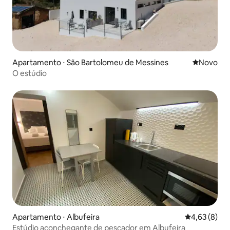
Apartamento ⋅ São Bartolomeu de Messines
Novo lugar
Novo
O estúdio
Apartamento ⋅ Albufeira
4,63 de uma 
4,63 (8)
Estúdio aconchegante de pescador em Albufeira