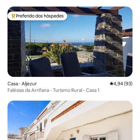
Preferido dos hóspedes
Entre os melhores preferidos dos hóspedes
Casa ⋅ Aljezur
4,94 de uma a
4,94 (93)
Falésias da Arrifana - Turismo Rural - Casa 1