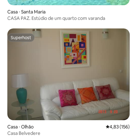
Casa ⋅ Santa Maria
CASA PAZ. Estúdio de um quarto com varanda
Superhost
Superhost
Casa ⋅ Olhão
4,83 de uma av
4,83 (156)
Casa Belvedere