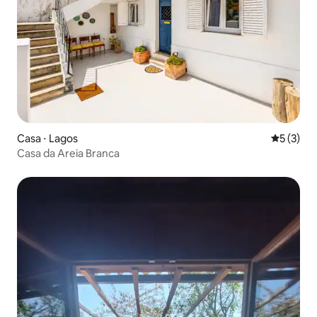
Casa ⋅ Lagos
5 de uma 
5 (3)
Casa da Areia Branca