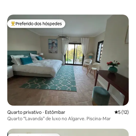
Preferido dos hóspedes
Entre os melhores preferidos dos hóspedes
Quarto privativo ⋅ Estômbar
5 de uma a
5 (12)
Quarto “Lavanda” de luxo no Algarve. Piscina-Mar