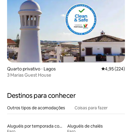
Quarto privativo ⋅ Lagos
4,95 de uma av
4,95 (224)
3 Marias Guest House
Destinos para conhecer
Outros tipos de acomodações
Coisas para fazer
Aluguéis por temporada com banheira de hidromassagem
Aluguéis de chalés
Faro
Faro