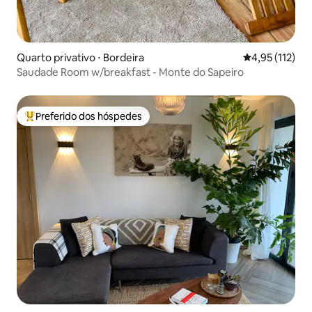
Quarto privativo ⋅ Bordeira
4,95 de uma av
4,95 (112)
Saudade Room w/breakfast - Monte do Sapeiro
Preferido dos hóspedes
Entre os melhores preferidos dos hóspedes