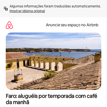
Pular
Algumas informações foram traduzidas automaticamente. 
para
Mostrar idioma original
o
conteúdo
Anuncie seu espaço no Airbnb
Faro: aluguéis por temporada com café
da manhã