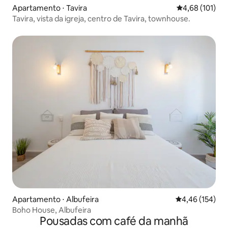
Apartamento ⋅ Tavira
4,68 de uma av
4,68 (101)
Tavira, vista da igreja, centro de Tavira, townhouse.
Apartamento ⋅ Albufeira
4,46 de uma av
4,46 (154)
Boho House, Albufeira
Pousadas com café da manhã