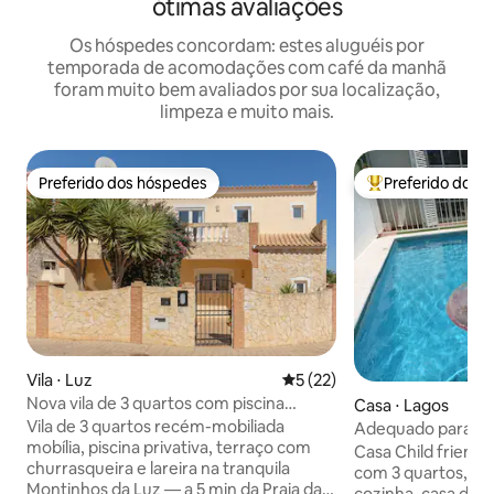
ótimas avaliações
Os hóspedes concordam: estes aluguéis por
temporada de acomodações com café da manhã
foram muito bem avaliados por sua localização,
limpeza e muito mais.
Preferido dos hóspedes
Preferido dos 
Preferido dos hóspedes
Entre os melhore
Vila ⋅ Luz
5 de uma avaliação média de
5 (22)
Nova vila de 3 quartos com piscina
Casa ⋅ Lagos
privativa e ar-condicionado — Luz Beach
Vila de 3 quartos recém-mobiliada
Adequado para cri
mobília, piscina privativa, terraço com
privativa - Casa d
Casa Child friendl
churrasqueira e lareira na tranquila
com 3 quartos, 2 
Montinhos da Luz — a 5 min da Praia da
cozinha, casa de ja