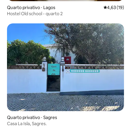
Quarto privativo ⋅ Lagos
4,63 de uma a
4,63 (19)
Hostel Old school - quarto 2
Quarto privativo ⋅ Sagres
Casa La Isla, Sagres.