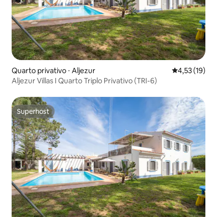
Quarto privativo ⋅ Aljezur
4,53 de uma a
4,53 (19)
Aljezur Villas I Quarto Triplo Privativo (TRI-6)
Superhost
Superhost