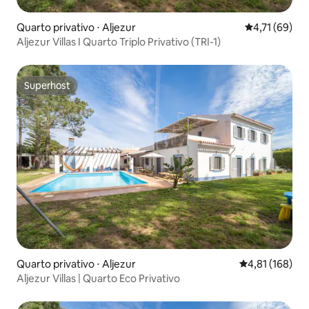
Quarto privativo ⋅ Aljezur
4,71 de uma a
4,71 (69)
Aljezur Villas I Quarto Triplo Privativo (TRI-1)
Superhost
Superhost
Quarto privativo ⋅ Aljezur
4,81 de uma av
4,81 (168)
Aljezur Villas | Quarto Eco Privativo