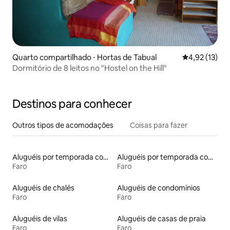
Quarto compartilhado ⋅ Hortas de Tabual
4,92 de uma a
4,92 (13)
Dormitório de 8 leitos no "Hostel on the Hill"
Destinos para conhecer
Outros tipos de acomodações
Coisas para fazer
Aluguéis por temporada com café da manhã
Aluguéis por temporada com banheira de hidromassagem
Faro
Faro
Aluguéis de chalés
Aluguéis de condomínios
Faro
Faro
Aluguéis de vilas
Aluguéis de casas de praia
Faro
Faro