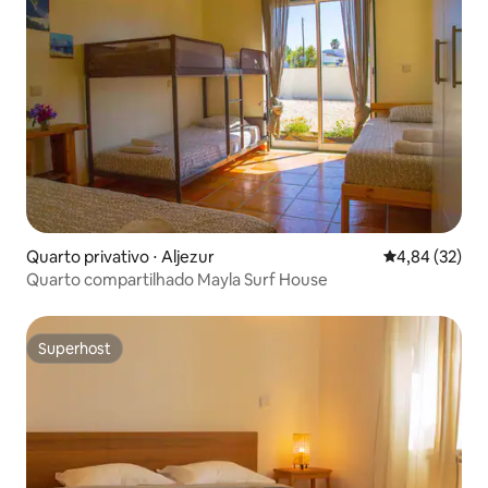
Quarto privativo ⋅ Aljezur
4,84 de uma a
4,84 (32)
Quarto compartilhado Mayla Surf House
Superhost
Superhost