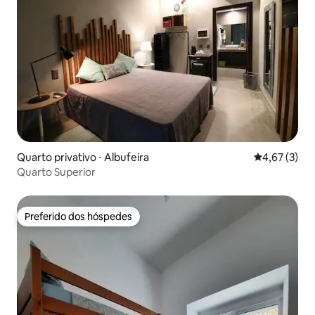
Quarto privativo ⋅ Albufeira
4,67 de uma 
4,67 (3)
Quarto Superior
Preferido dos hóspedes
Preferido dos hóspedes