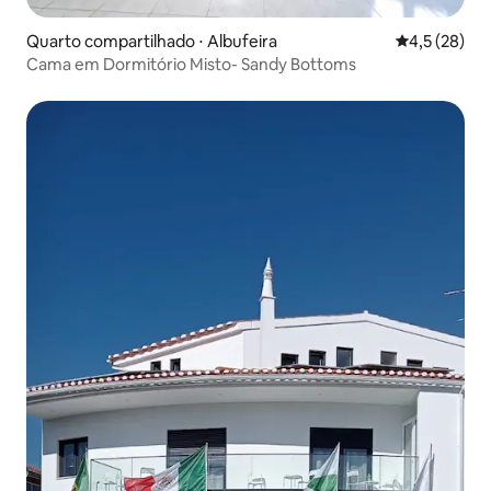
Quarto compartilhado ⋅ Albufeira
4,5 de uma a
4,5 (28)
Cama em Dormitório Misto- Sandy Bottoms