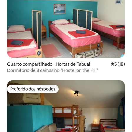
Quarto compartilhado ⋅ Hortas de Tabual
5 de uma a
5 (18)
Dormitório de 8 camas no "Hostel on the Hill"
Preferido dos hóspedes
Preferido dos hóspedes