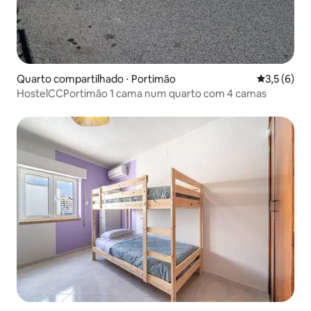
Quarto compartilhado ⋅ Portimão
3,5 de uma 
3,5 (6)
HostelCCPortimão 1 cama num quarto com 4 camas