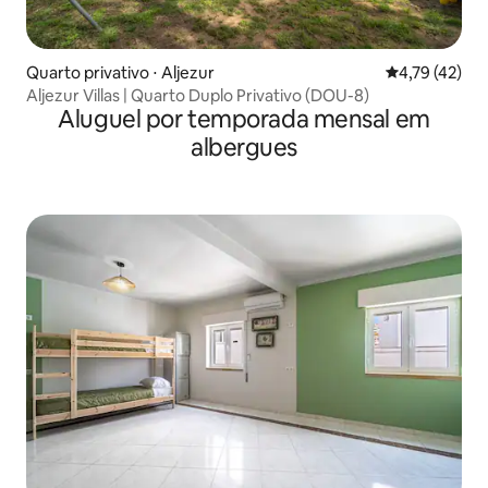
Quarto privativo ⋅ Aljezur
4,79 de uma a
4,79 (42)
Aljezur Villas | Quarto Duplo Privativo (DOU-8)
Aluguel por temporada mensal em
albergues