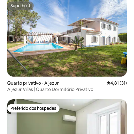
Superhost
Superhost
Quarto privativo ⋅ Aljezur
4,81 de uma a
4,81 (31)
Aljezur Villas | Quarto Dormitório Privativo
Preferido dos hóspedes
Preferido dos hóspedes