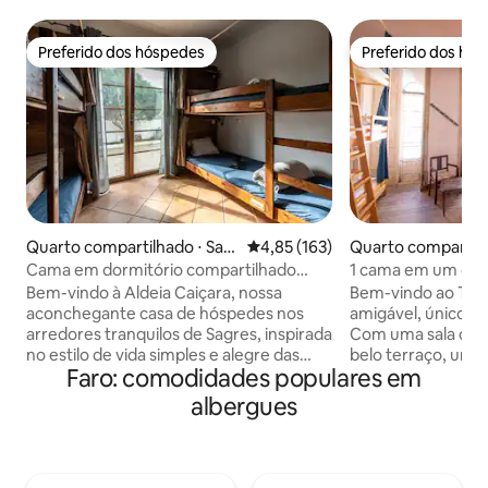
Preferido dos hóspedes
Preferido dos hó
Preferido dos hóspedes
Preferido dos hó
Quarto compartilhado ⋅ Sag
4,85 de uma avaliação média de 
4,85 (163)
Quarto compartilh
res
o
Cama em dormitório compartilhado
1 cama em um dor
com café da manhã | Aldeia Caiçara
Bem-vindo à Aldeia Caiçara, nossa
Bem-vindo ao Tilia Hoste
aconchegante casa de hóspedes nos
amigável, único e d
arredores tranquilos de Sagres, inspirada
Com uma sala com
no estilo de vida simples e alegre das
belo terraço, uma
Faro: comodidades populares em
comunidades caiçaras costeiras do Brasil
abastecida e muit
— pessoas que cresceram à beira-mar,
funcionais. Ofer
albergues
vivendo em harmonia com a natureza e
de opções de qua
uns com os outros. Trouxemos esse
cortinas de priva
mesmo espírito para o sul de Portugal,
incluída, uma luz d
criando um lugar que parece mais uma
carregamento. Estamos localizados a 5