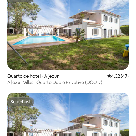
Superhost
Quarto de hotel ⋅ Aljezur
4,32 de uma a
4,32 (47)
Aljezur Villas | Quarto Duplo Privativo (DOU-7)
Superhost
Superhost