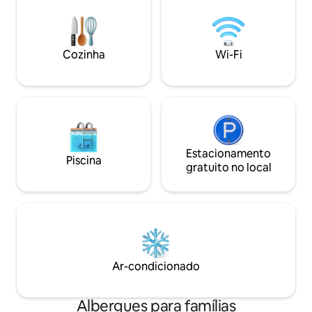
pequena vila do que apenas uma casa de
minutos a pé da ru
hóspedes. É uma casa onde as pessoas
e restaurantes e d
se reúnem para relaxar, se conectar e
apenas a 3-5 minu
aproveitar a boa energia do oceano e do
trem e ônibus.
Cozinha
Wi-Fi
sol.
Estacionamento
Piscina
gratuito no local
Ar-condicionado
Albergues para famílias