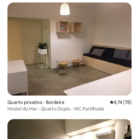
Quarto privativo ⋅ Bordeira
4,74 de uma a
4,74 (78)
Hostel do Mar - Quarto Duplo - WC Partilhado