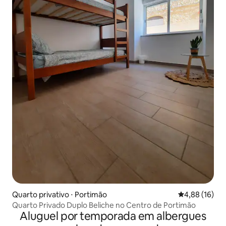
Quarto privativo ⋅ Portimão
4,88 de uma a
4,88 (16)
Quarto Privado Duplo Beliche no Centro de Portimão
Aluguel por temporada em albergues