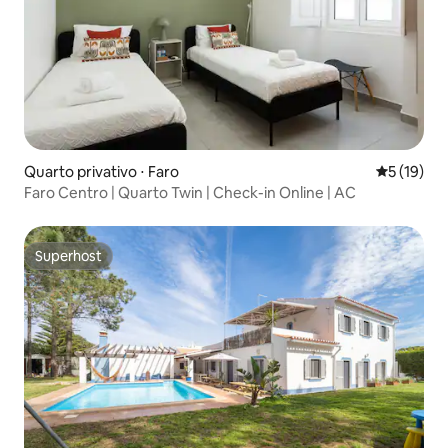
Quarto privativo ⋅ Faro
5 de uma a
5 (19)
Faro Centro | Quarto Twin | Check-in Online | AC
Superhost
Superhost