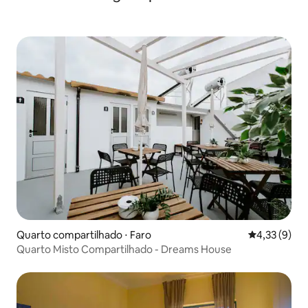
Quarto compartilhado ⋅ Faro
4,33 de uma 
4,33 (9)
Quarto Misto Compartilhado - Dreams House