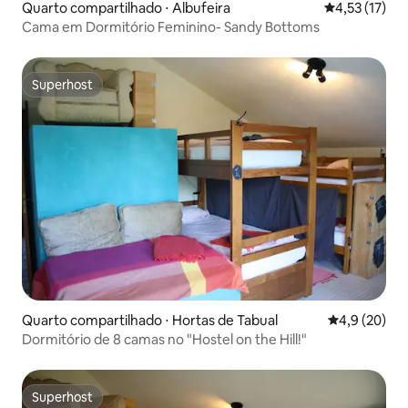
Quarto compartilhado ⋅ Albufeira
4,53 de uma a
4,53 (17)
Cama em Dormitório Feminino- Sandy Bottoms
Superhost
Superhost
Quarto compartilhado ⋅ Hortas de Tabual
4,9 de uma a
4,9 (20)
Dormitório de 8 camas no "Hostel on the Hill!"
Superhost
Superhost