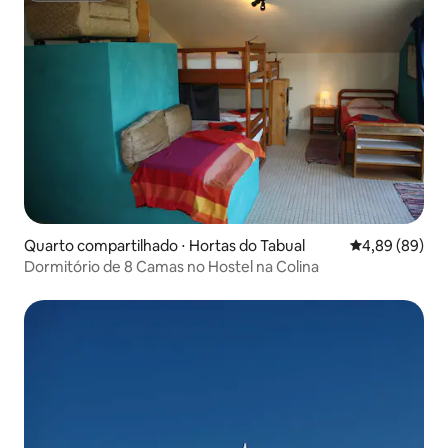
Quarto compartilhado ⋅ Hortas do Tabual
4,89 de uma av
4,89 (89)
Dormitório de 8 Camas no Hostel na Colina