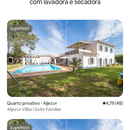
com lavadora e secadora
Superhost
Superhost
Quarto privativo ⋅ Aljezur
4,79 de uma a
4,79 (48)
Aljezur Villas | Suíte Familiar
Superhost